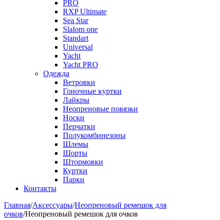
PRO
RXP Ultimate
Sea Star
Slalom one
Standart
Universal
Yacht
Yacht PRO
Одежда
Ветровки
Гоночные куртки
Лайкры
Неопреновые повязки
Носки
Перчатки
Полукомбинезоны
Шлемы
Шорты
Штормовки
Куртки
Парки
Контакты
Главная
/
Аксессуары
/
Неопреновый ремешок для
очков
/
Неопреновый ремешок для очков