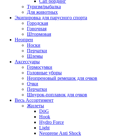
Сап бординг
Туризм/рыбалка
Для животных
Экипировка для парусного спорта
Городская
Гоночная
Штормовая
Неопрен
Носки
Перчатки
Шлемы
Аксессуары
Гермосумки
Головные уборы
Неопреновый ремешок для очков
Очки
Перчатки
Шнурок-поплавок для очков
Весь Ассортимент
Жилеты
DöG
Hook
Hydro Force
Light
Neoprene Anti Shock