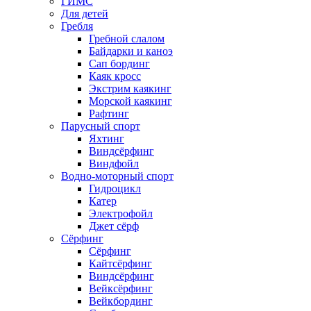
ГИМС
Для детей
Гребля
Гребной слалом
Байдарки и каноэ
Сап бординг
Каяк кросс
Экстрим каякинг
Морской каякинг
Рафтинг
Парусный спорт
Яхтинг
Виндсёрфинг
Виндфойл
Водно-моторный спорт
Гидроцикл
Катер
Электрофойл
Джет сёрф
Сёрфинг
Сёрфинг
Кайтсёрфинг
Виндсёрфинг
Вейксёрфинг
Вейкбординг