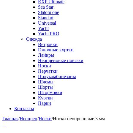
RXP Ultimate
Sea Star
Slalom one
Standart
Universal
Yacht
Yacht PRO
Одежда
Ветровки
Гоночные куртки
Лайкры
Неопреновые повязки
Носки
Перчатки
Полукомбинезоны
Шлемы
Шорты
Штормовки
Куртки
Парки
Контакты
Главная
/
Неопрен
/
Носки
/
Носки неопреновые 3 мм