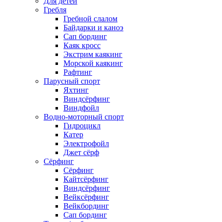
Для детей
Гребля
Гребной слалом
Байдарки и каноэ
Сап бординг
Каяк кросс
Экстрим каякинг
Морской каякинг
Рафтинг
Парусный спорт
Яхтинг
Виндсёрфинг
Виндфойл
Водно-моторный спорт
Гидроцикл
Катер
Электрофойл
Джет сёрф
Сёрфинг
Сёрфинг
Кайтсёрфинг
Виндсёрфинг
Вейксёрфинг
Вейкбординг
Сап бординг