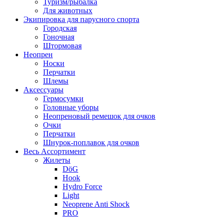
Туризм/рыбалка
Для животных
Экипировка для парусного спорта
Городская
Гоночная
Штормовая
Неопрен
Носки
Перчатки
Шлемы
Аксессуары
Гермосумки
Головные уборы
Неопреновый ремешок для очков
Очки
Перчатки
Шнурок-поплавок для очков
Весь Ассортимент
Жилеты
DöG
Hook
Hydro Force
Light
Neoprene Anti Shock
PRO