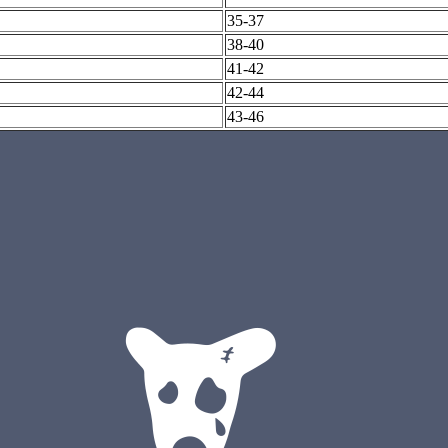
35-37
38-40
41-42
42-44
43-46