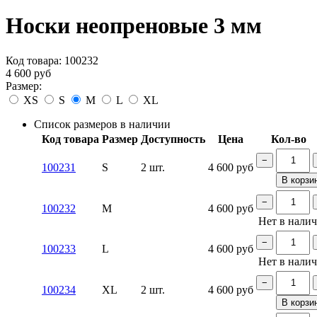
Носки неопреновые 3 мм
Код товара:
100232
4 600
руб
Размер:
XS
S
M
L
XL
Список размеров в наличии
Код товара
Размер
Доступность
Цена
Кол-во
−
100231
S
2 шт.
4 600
руб
В корзи
−
100232
M
4 600
руб
Нет в нали
−
100233
L
4 600
руб
Нет в нали
−
100234
XL
2 шт.
4 600
руб
В корзи