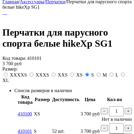
Главная
/
Аксессуары
/
Перчатки
/
Перчатки для парусного спорта
белые hikeXp SG1
Перчатки для парусного
спорта белые hikeXp SG1
Код товара:
410101
3 700
руб
Размер:
XXXXS
XXXS
XXS
XS
S
M
L
XL
Список размеров в наличии
Код
Размер
Доступность
Цена
Кол-во
товара
−
+
410100
XS
3 700
руб
Нет в наличии
−
+
410101
S
52 шт.
3 700
руб