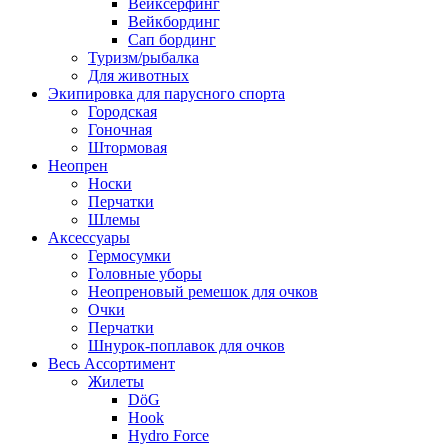
Вейксёрфинг
Вейкбординг
Сап бординг
Туризм/рыбалка
Для животных
Экипировка для парусного спорта
Городская
Гоночная
Штормовая
Неопрен
Носки
Перчатки
Шлемы
Аксессуары
Гермосумки
Головные уборы
Неопреновый ремешок для очков
Очки
Перчатки
Шнурок-поплавок для очков
Весь Ассортимент
Жилеты
DöG
Hook
Hydro Force