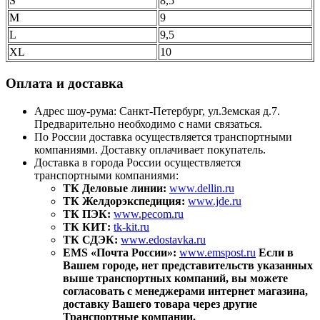
S
8,5
M
9
L
9,5
XL
10
Оплата и доставка
Адрес шоу-рума: Санкт-Петербург, ул.Земская д.7.
Предварительно необходимо с нами связаться.
По России доставка осуществляется транспортными
компаниями. Доставку оплачивает покупатель.
Доставка в города России осуществляется
транспортными компаниями:
ТК Деловые линии:
www.dellin.ru
ТК Желдорэкспедиция:
www.jde.ru
ТК ПЭК:
www.pecom.ru
ТК КИТ:
tk-kit.ru
ТК СДЭК:
www.edostavka.ru
EMS «Почта России»:
www.emspost.ru
Если в
Вашем городе, нет представительств указанных
выше транспортных компаний, вы можете
согласовать с менеджерами интернет магазина,
доставку Вашего товара через другие
Транспортные компании.