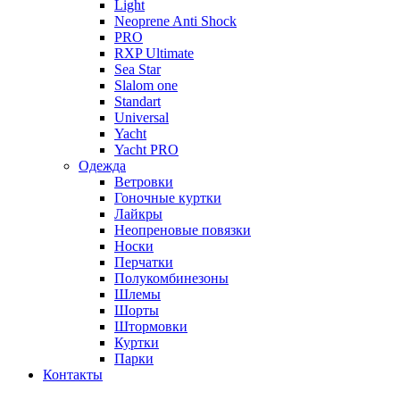
Light
Neoprene Anti Shock
PRO
RXP Ultimate
Sea Star
Slalom one
Standart
Universal
Yacht
Yacht PRO
Одежда
Ветровки
Гоночные куртки
Лайкры
Неопреновые повязки
Носки
Перчатки
Полукомбинезоны
Шлемы
Шорты
Штормовки
Куртки
Парки
Контакты