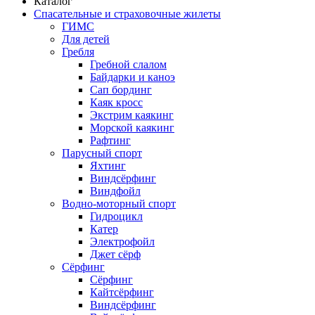
Каталог
Спасательные и страховочные жилеты
ГИМС
Для детей
Гребля
Гребной слалом
Байдарки и каноэ
Сап бординг
Каяк кросс
Экстрим каякинг
Морской каякинг
Рафтинг
Парусный спорт
Яхтинг
Виндсёрфинг
Виндфойл
Водно-моторный спорт
Гидроцикл
Катер
Электрофойл
Джет сёрф
Сёрфинг
Сёрфинг
Кайтсёрфинг
Виндсёрфинг