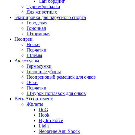
Сап бординг
Туризм/рыбалка
Для животных
Экипировка для парусного спорта
Городская
Гоночная
Штормовая
Неопрен
Носки
Перчатки
Шлемы
Аксессуары
Гермосумки
Головные уборы
Неопреновый ремешок для очков
Очки
Перчатки
Шнурок-поплавок для очков
Весь Ассортимент
Жилеты
DöG
Hook
Hydro Force
Light
Neoprene Anti Shock