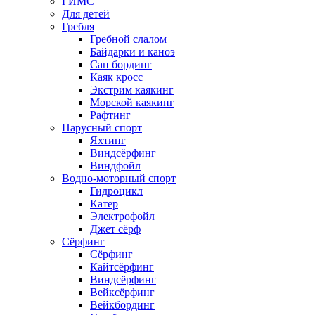
ГИМС
Для детей
Гребля
Гребной слалом
Байдарки и каноэ
Сап бординг
Каяк кросс
Экстрим каякинг
Морской каякинг
Рафтинг
Парусный спорт
Яхтинг
Виндсёрфинг
Виндфойл
Водно-моторный спорт
Гидроцикл
Катер
Электрофойл
Джет сёрф
Сёрфинг
Сёрфинг
Кайтсёрфинг
Виндсёрфинг
Вейксёрфинг
Вейкбординг