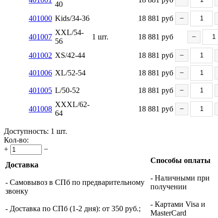
40
401000
Kids/34-36
18 881
руб
−
XXL/54-
401007
1 шт.
18 881
руб
−
56
401002
XS/42-44
18 881
руб
−
401006
XL/52-54
18 881
руб
−
401005
L/50-52
18 881
руб
−
XXXL/62-
401008
18 881
руб
−
64
Доступность:
1 шт.
Кол-во:
+
−
Способы оплаты
Доставка
- Наличными при
- Самовывоз в СПб по предварительному
получении
звонку
- Картами Visa и
- Доставка по СПб (1-2 дня): от 350 руб.;
MasterCard