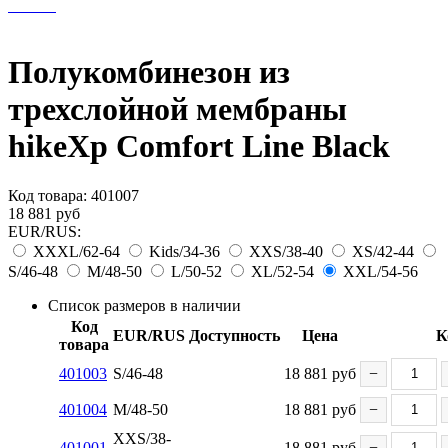
Полукомбинезон из
трехслойной мембраны
hikeXp Comfort Line Black
Код товара:
401007
18 881
руб
EUR/RUS:
XXXL/62-64
Kids/34-36
XXS/38-40
XS/42-44
S/46-48
M/48-50
L/50-52
XL/52-54
XXL/54-56
Список размеров в наличии
Код
EUR/RUS
Доступность
Цена
К
товара
401003
S/46-48
18 881
руб
−
401004
M/48-50
18 881
руб
−
XXS/38-
401001
18 881
руб
−