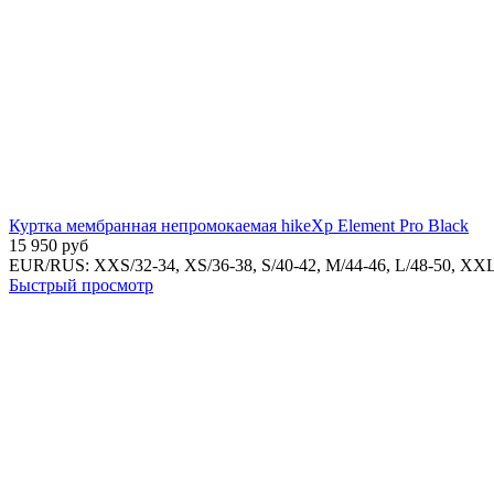
Куртка мембранная непромокаемая hikeXp Element Pro Black
15 950
руб
EUR/RUS:
XXS/32-34,
XS/36-38,
S/40-42,
M/44-46,
L/48-50,
XXL
Быстрый просмотр