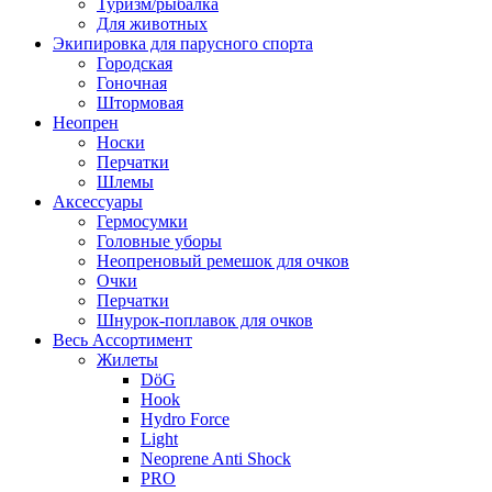
Туризм/рыбалка
Для животных
Экипировка для парусного спорта
Городская
Гоночная
Штормовая
Неопрен
Носки
Перчатки
Шлемы
Аксессуары
Гермосумки
Головные уборы
Неопреновый ремешок для очков
Очки
Перчатки
Шнурок-поплавок для очков
Весь Ассортимент
Жилеты
DöG
Hook
Hydro Force
Light
Neoprene Anti Shock
PRO