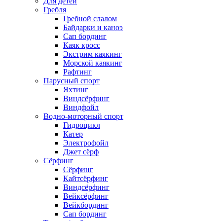
Для детей
Гребля
Гребной слалом
Байдарки и каноэ
Сап бординг
Каяк кросс
Экстрим каякинг
Морской каякинг
Рафтинг
Парусный спорт
Яхтинг
Виндсёрфинг
Виндфойл
Водно-моторный спорт
Гидроцикл
Катер
Электрофойл
Джет сёрф
Сёрфинг
Сёрфинг
Кайтсёрфинг
Виндсёрфинг
Вейксёрфинг
Вейкбординг
Сап бординг