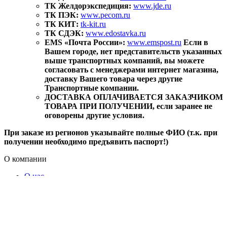
ТК Желдорэкспедиция:
www.jde.ru
ТК ПЭК:
www.pecom.ru
ТК КИТ:
tk-kit.ru
ТК СДЭК:
www.edostavka.ru
EMS «Почта России»:
www.emspost.ru
Если в
Вашем городе, нет представительств указанных
выше транспортных компаний, вы можете
согласовать с менеджерами интернет магазина,
доставку Вашего товара через другие
Транспортные компании.
ДОСТАВКА ОПЛАЧИВАЕТСЯ ЗАКАЗЧИКОМ
ТОВАРА ПРИ ПОЛУЧЕНИИ, если заранее не
оговорены другие условия.
При заказе из регионов указывайте полные ФИО (т.к. при
получении необходимо предъявить паспорт!)
О компании
О нас
Доставка и оплата
Оптовым покупателям
Где купить
Контакты
ГОСТ Р 58108-2019