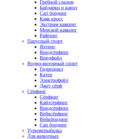
Гребной слалом
Байдарки и каноэ
Сап бординг
Каяк кросс
Экстрим каякинг
Морской каякинг
Рафтинг
Парусный спорт
Яхтинг
Виндсёрфинг
Виндфойл
Водно-моторный спорт
Гидроцикл
Катер
Электрофойл
Джет сёрф
Сёрфинг
Сёрфинг
Кайтсёрфинг
Виндсёрфинг
Вейксёрфинг
Вейкбординг
Сап бординг
Туризм/рыбалка
Для животных