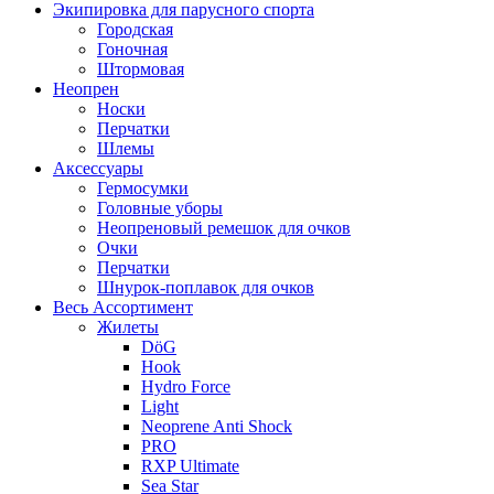
Экипировка для парусного спорта
Городская
Гоночная
Штормовая
Неопрен
Носки
Перчатки
Шлемы
Аксессуары
Гермосумки
Головные уборы
Неопреновый ремешок для очков
Очки
Перчатки
Шнурок-поплавок для очков
Весь Ассортимент
Жилеты
DöG
Hook
Hydro Force
Light
Neoprene Anti Shock
PRO
RXP Ultimate
Sea Star