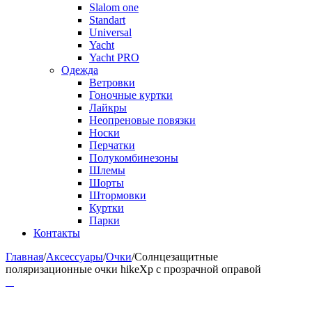
Slalom one
Standart
Universal
Yacht
Yacht PRO
Одежда
Ветровки
Гоночные куртки
Лайкры
Неопреновые повязки
Носки
Перчатки
Полукомбинезоны
Шлемы
Шорты
Штормовки
Куртки
Парки
Контакты
Главная
/
Аксессуары
/
Очки
/
Солнцезащитные
поляризационные очки hikeXp с прозрачной оправой