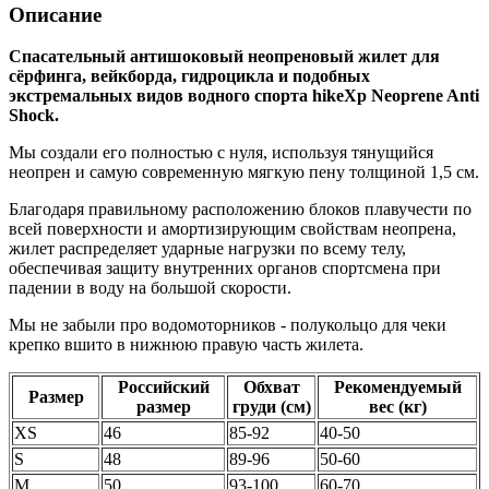
Описание
Спасательный антишоковый неопреновый жилет для
сёрфинга, вейкборда, гидроцикла и подобных
экстремальных видов водного спорта hikeXp Neoprene Anti
Shock.
Мы создали его полностью с нуля, используя тянущийся
неопрен и самую современную мягкую пену толщиной 1,5 см.
Благодаря правильному расположению блоков плавучести по
всей поверхности и амортизирующим свойствам неопрена,
жилет распределяет ударные нагрузки по всему телу,
обеспечивая защиту внутренних органов спортсмена при
падении в воду на большой скорости.
Мы не забыли про водомоторников - полукольцо для чеки
крепко вшито в нижнюю правую часть жилета.
Российский
Обхват
Рекомендуемый
Размер
размер
груди (см)
вес (кг)
XS
46
85-92
40-50
S
48
89-96
50-60
M
50
93-100
60-70