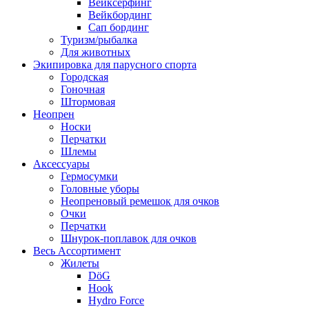
Вейксёрфинг
Вейкбординг
Сап бординг
Туризм/рыбалка
Для животных
Экипировка для парусного спорта
Городская
Гоночная
Штормовая
Неопрен
Носки
Перчатки
Шлемы
Аксессуары
Гермосумки
Головные уборы
Неопреновый ремешок для очков
Очки
Перчатки
Шнурок-поплавок для очков
Весь Ассортимент
Жилеты
DöG
Hook
Hydro Force