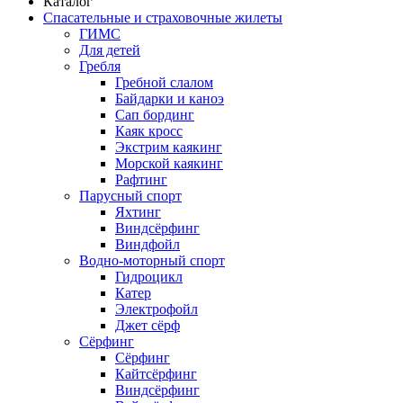
Каталог
Спасательные и страховочные жилеты
ГИМС
Для детей
Гребля
Гребной слалом
Байдарки и каноэ
Сап бординг
Каяк кросс
Экстрим каякинг
Морской каякинг
Рафтинг
Парусный спорт
Яхтинг
Виндсёрфинг
Виндфойл
Водно-моторный спорт
Гидроцикл
Катер
Электрофойл
Джет сёрф
Сёрфинг
Сёрфинг
Кайтсёрфинг
Виндсёрфинг