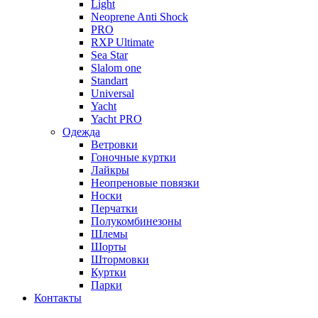
Light
Neoprene Anti Shock
PRO
RXP Ultimate
Sea Star
Slalom one
Standart
Universal
Yacht
Yacht PRO
Одежда
Ветровки
Гоночные куртки
Лайкры
Неопреновые повязки
Носки
Перчатки
Полукомбинезоны
Шлемы
Шорты
Штормовки
Куртки
Парки
Контакты