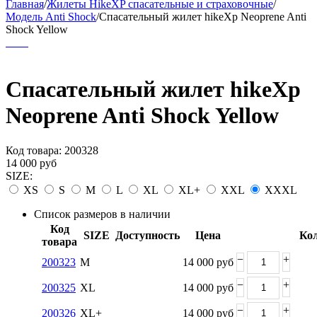
Главная
/
Жилеты HikeXP спасательные и страховочные
/
Модель Anti Shock
/
Спасательный жилет hikeXp Neoprene Anti
Shock Yellow
Спасательный жилет hikeXp
Neoprene Anti Shock Yellow
Код товара:
200328
14 000
руб
SIZE:
XS
S
M
L
XL
XL+
XXL
XXXL
Список размеров в наличии
Код
SIZE
Доступность
Цена
Кол
товара
−
+
200323
M
14 000
руб
−
+
200325
XL
14 000
руб
−
+
200326
XL+
14 000
руб