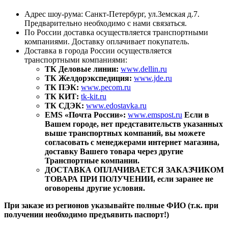
Адрес шоу-рума: Санкт-Петербург, ул.Земская д.7.
Предварительно необходимо с нами связаться.
По России доставка осуществляется транспортными
компаниями. Доставку оплачивает покупатель.
Доставка в города России осуществляется
транспортными компаниями:
ТК Деловые линии:
www.dellin.ru
ТК Желдорэкспедиция:
www.jde.ru
ТК ПЭК:
www.pecom.ru
ТК КИТ:
tk-kit.ru
ТК СДЭК:
www.edostavka.ru
EMS «Почта России»:
www.emspost.ru
Если в
Вашем городе, нет представительств указанных
выше транспортных компаний, вы можете
согласовать с менеджерами интернет магазина,
доставку Вашего товара через другие
Транспортные компании.
ДОСТАВКА ОПЛАЧИВАЕТСЯ ЗАКАЗЧИКОМ
ТОВАРА ПРИ ПОЛУЧЕНИИ, если заранее не
оговорены другие условия.
При заказе из регионов указывайте полные ФИО (т.к. при
получении необходимо предъявить паспорт!)