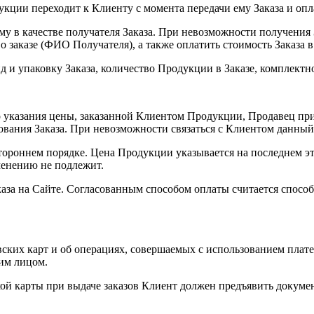
кции переходит к Клиенту с момента передачи ему Заказа и опл
ному в качестве получателя Заказа. При невозможности получени
 о заказе (ФИО Получателя), а также оплатить стоимость Заказа
 и упаковку Заказа, количество Продукции в Заказе, комплектно
го указания цены, заказанной Клиентом Продукции, Продавец п
ования Заказа. При невозможности связаться с Клиентом данный
ороннем порядке. Цена Продукции указывается на последнем эт
менению не подлежит.
каза на Сайте. Согласованным способом оплаты считается спос
вских карт и об операциях, совершаемых с использованием плат
им лицом.
й карты при выдаче заказов Клиент должен предъявить докумен