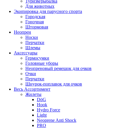
Туризм/рыбалка
Для животных
Экипировка для парусного спорта
Городская
Гоночная
Штормовая
Неопрен
Носки
Перчатки
Шлемы
Аксессуары
Гермосумки
Головные уборы
Неопреновый ремешок для очков
Очки
Перчатки
Шнурок-поплавок для очков
Весь Ассортимент
Жилеты
DöG
Hook
Hydro Force
Light
Neoprene Anti Shock
PRO