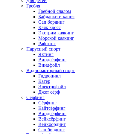
Для детей
Гребля
Гребной слалом
Байдарки и каноэ
Сап бординг
Каяк кросс
Экстрим каякинг
Морской каякинг
Рафтинг
Парусный спорт
Яхтинг
Виндсёрфинг
Виндфойл
Водно-моторный спорт
Гидроцикл
Катер
Электрофойл
Джет сёрф
Сёрфинг
Сёрфинг
Кайтсёрфинг
Виндсёрфинг
Вейксёрфинг
Вейкбординг
Сап бординг