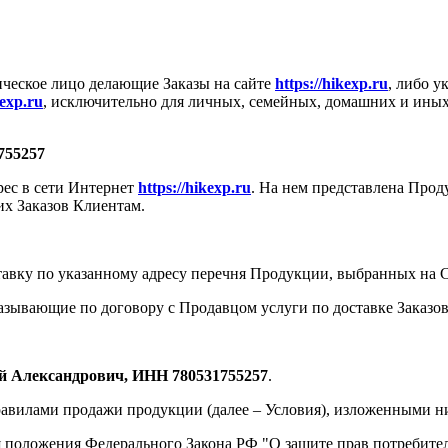
ическое лицо делающие Заказы на сайте
https://hikexp.ru
, либо у
kexp.ru
, исключительно для личных, семейных, домашних и ины
755257
ес в сети Интернет
https://hikexp.ru
. На нем представлена Про
их Заказов Клиентам.
авку по указанному адресу перечня Продукции, выбранных на С
казывающие по договору с Продавцом услуги по доставке Заказо
 Александрович, ИНН 780531755257
.
Правилами продажи продукции (далее – Условия), изложенными н
положения Федерального Закона РФ "О защите прав потребителе