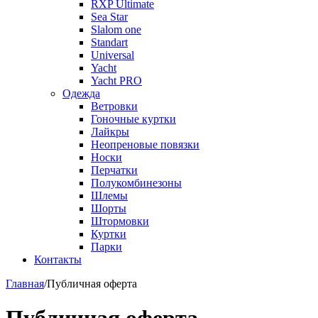
RXP Ultimate
Sea Star
Slalom one
Standart
Universal
Yacht
Yacht PRO
Одежда
Ветровки
Гоночные куртки
Лайкры
Неопреновые повязки
Носки
Перчатки
Полукомбинезоны
Шлемы
Шорты
Штормовки
Куртки
Парки
Контакты
Главная
/
Публичная оферта