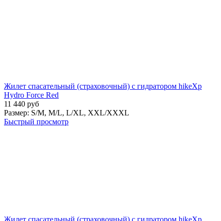
Жилет спасательный (страховочный) с гидратором hikeXp
Hydro Force Red
11 440
руб
Размер:
S/M,
M/L,
L/XL,
XXL/XXXL
Быстрый просмотр
Жилет спасательный (страховочный) с гидратором hikeXp