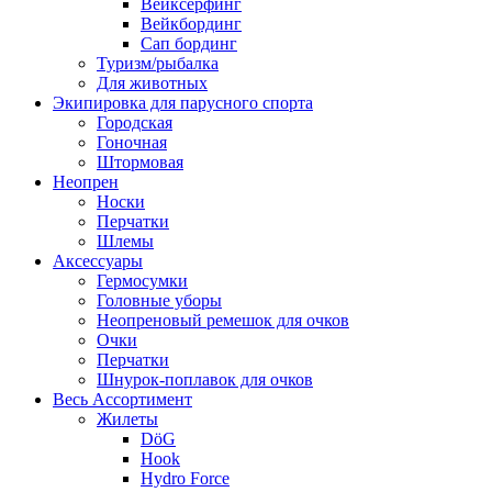
Вейксёрфинг
Вейкбординг
Сап бординг
Туризм/рыбалка
Для животных
Экипировка для парусного спорта
Городская
Гоночная
Штормовая
Неопрен
Носки
Перчатки
Шлемы
Аксессуары
Гермосумки
Головные уборы
Неопреновый ремешок для очков
Очки
Перчатки
Шнурок-поплавок для очков
Весь Ассортимент
Жилеты
DöG
Hook
Hydro Force