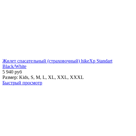
Жилет спасательный (страховочный) hikeXp Standart
Black/White
5 940
руб
Размер:
Kids,
S,
M,
L,
XL,
XXL,
XXXL
Быстрый просмотр