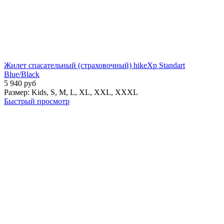
Жилет спасательный (страховочный) hikeXp Standart
Blue/Black
5 940
руб
Размер:
Kids,
S,
M,
L,
XL,
XXL,
XXXL
Быстрый просмотр