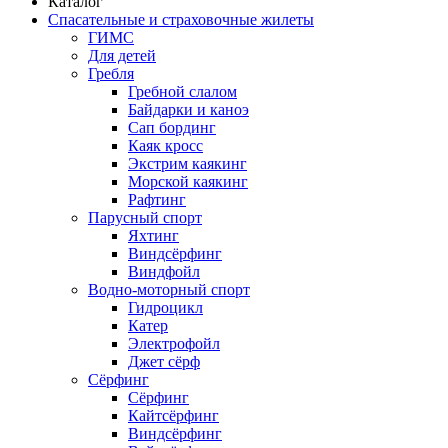
Каталог
Спасательные и страховочные жилеты
ГИМС
Для детей
Гребля
Гребной слалом
Байдарки и каноэ
Сап бординг
Каяк кросс
Экстрим каякинг
Морской каякинг
Рафтинг
Парусный спорт
Яхтинг
Виндсёрфинг
Виндфойл
Водно-моторный спорт
Гидроцикл
Катер
Электрофойл
Джет сёрф
Сёрфинг
Сёрфинг
Кайтсёрфинг
Виндсёрфинг