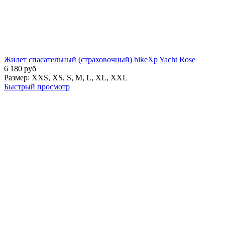
Жилет спасательный (страховочный) hikeXp Yacht Rose
6 180
руб
Размер:
XXS,
XS,
S,
M,
L,
XL,
XXL
Быстрый просмотр