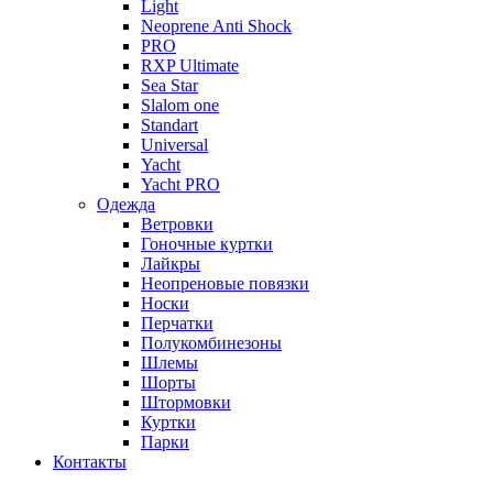
Light
Neoprene Anti Shock
PRO
RXP Ultimate
Sea Star
Slalom one
Standart
Universal
Yacht
Yacht PRO
Одежда
Ветровки
Гоночные куртки
Лайкры
Неопреновые повязки
Носки
Перчатки
Полукомбинезоны
Шлемы
Шорты
Штормовки
Куртки
Парки
Контакты