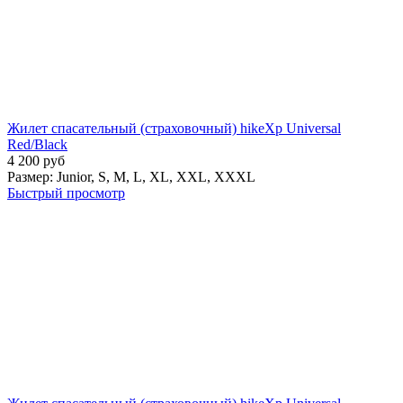
Жилет спасательный (страховочный) hikeXp Universal
Red/Black
4 200
руб
Размер:
Junior,
S,
M,
L,
XL,
XXL,
XXXL
Быстрый просмотр