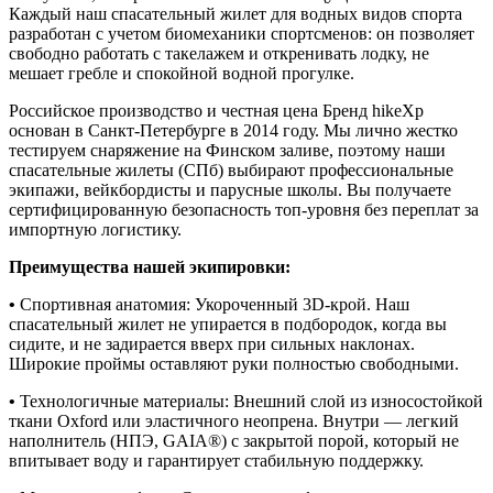
Каждый наш спасательный жилет для водных видов спорта
разработан с учетом биомеханики спортсменов: он позволяет
свободно работать с такелажем и откренивать лодку, не
мешает гребле и спокойной водной прогулке.
Российское производство и честная цена Бренд hikeXp
основан в Санкт-Петербурге в 2014 году. Мы лично жестко
тестируем снаряжение на Финском заливе, поэтому наши
спасательные жилеты (СПб) выбирают профессиональные
экипажи, вейкбордисты и парусные школы. Вы получаете
сертифицированную безопасность топ-уровня без переплат за
импортную логистику.
Преимущества нашей экипировки:
•
Спортивная анатомия: Укороченный 3D-крой. Наш
спасательный жилет не упирается в подбородок, когда вы
сидите, и не задирается вверх при сильных наклонах.
Широкие проймы оставляют руки полностью свободными.
•
Технологичные материалы: Внешний слой из износостойкой
ткани Oxford или эластичного неопрена. Внутри — легкий
наполнитель (НПЭ, GAIA®) с закрытой порой, который не
впитывает воду и гарантирует стабильную поддержку.