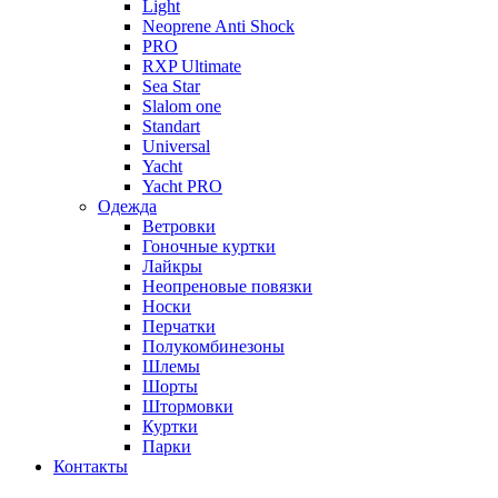
Light
Neoprene Anti Shock
PRO
RXP Ultimate
Sea Star
Slalom one
Standart
Universal
Yacht
Yacht PRO
Одежда
Ветровки
Гоночные куртки
Лайкры
Неопреновые повязки
Носки
Перчатки
Полукомбинезоны
Шлемы
Шорты
Штормовки
Куртки
Парки
Контакты