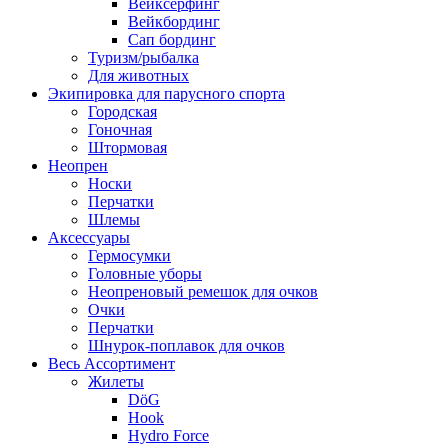
Вейксёрфинг
Вейкбординг
Сап бординг
Туризм/рыбалка
Для животных
Экипировка для парусного спорта
Городская
Гоночная
Штормовая
Неопрен
Носки
Перчатки
Шлемы
Аксессуары
Гермосумки
Головные уборы
Неопреновый ремешок для очков
Очки
Перчатки
Шнурок-поплавок для очков
Весь Ассортимент
Жилеты
DöG
Hook
Hydro Force