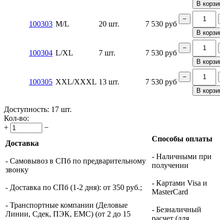
В корзи
−
100303
M/L
20 шт.
7 530
руб
В корзи
−
100304
L/XL
7 шт.
7 530
руб
В корзи
−
100305
XXL/XXXL
13 шт.
7 530
руб
В корзи
Доступность:
17 шт.
Кол-во:
+
−
Способы оплаты
Доставка
- Наличными при
- Самовывоз в СПб по предварительному
получении
звонку
- Картами Visa и
- Доставка по СПб (1-2 дня): от 350 руб.;
MasterCard
- Транспортные компании (Деловые
- Безналичный
Линии, Сдек, ПЭК, ЕМС) (от 2 до 15
расчет (для