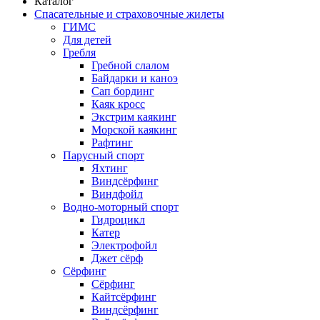
Каталог
Спасательные и страховочные жилеты
ГИМС
Для детей
Гребля
Гребной слалом
Байдарки и каноэ
Сап бординг
Каяк кросс
Экстрим каякинг
Морской каякинг
Рафтинг
Парусный спорт
Яхтинг
Виндсёрфинг
Виндфойл
Водно-моторный спорт
Гидроцикл
Катер
Электрофойл
Джет сёрф
Сёрфинг
Сёрфинг
Кайтсёрфинг
Виндсёрфинг