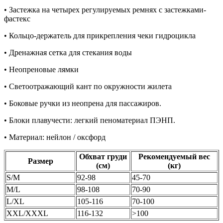
• Застежка на четырех регулируемых ремнях с застежками-
фастекс
• Кольцо-держатель для прикрепления чеки гидроцикла
• Дренажная сетка для стекания воды
• Неопреновые лямки
• Светоотражающий кант по окружности жилета
• Боковые ручки из неопрена для пассажиров.
• Блоки плавучести: легкий пеноматериал ПЭНП.
• Материал: нейлон / оксфорд
Обхват груди
Рекомендуемый вес
Размер
(см)
(кг)
S/M
92-98
45-70
M/L
98-108
70-90
L/XL
105-116
70-100
XXL/XXXL
116-132
>100