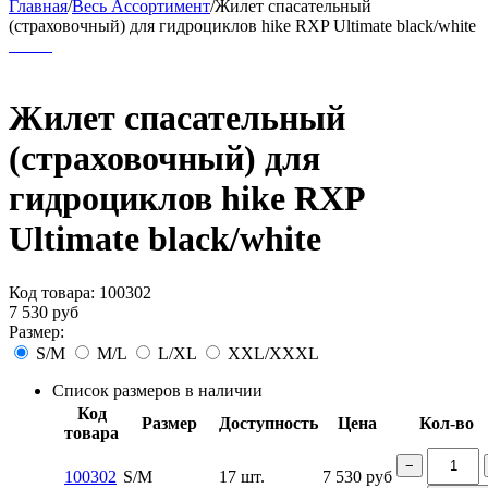
Главная
/
Весь Ассортимент
/
Жилет спасательный
(страховочный) для гидроциклов hike RXP Ultimate black/white
Жилет спасательный
(страховочный) для
гидроциклов hike RXP
Ultimate black/white
Код товара:
100302
7 530
руб
Размер:
S/M
M/L
L/XL
XXL/XXXL
Список размеров в наличии
Код
Размер
Доступность
Цена
Кол-во
товара
−
100302
S/M
17 шт.
7 530
руб