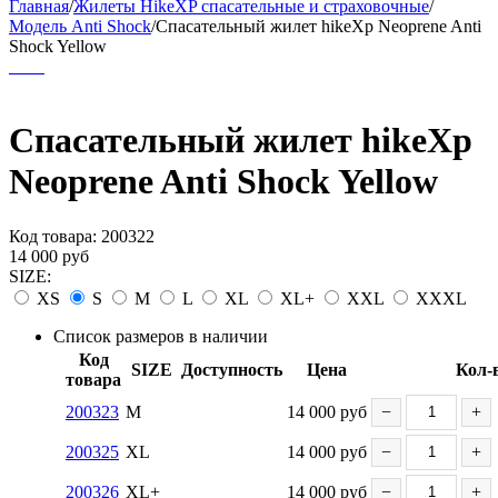
Главная
/
Жилеты HikeXP спасательные и страховочные
/
Модель Anti Shock
/
Спасательный жилет hikeXp Neoprene Anti
Shock Yellow
Спасательный жилет hikeXp
Neoprene Anti Shock Yellow
Код товара:
200322
14 000
руб
SIZE:
XS
S
M
L
XL
XL+
XXL
XXXL
Список размеров в наличии
Код
SIZE
Доступность
Цена
Кол-
товара
200323
M
14 000
руб
−
+
200325
XL
14 000
руб
−
+
200326
XL+
14 000
руб
−
+