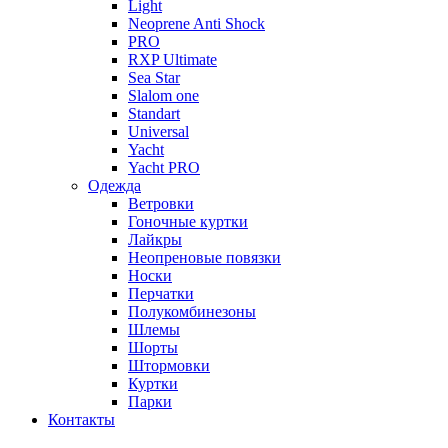
Light
Neoprene Anti Shock
PRO
RXP Ultimate
Sea Star
Slalom one
Standart
Universal
Yacht
Yacht PRO
Одежда
Ветровки
Гоночные куртки
Лайкры
Неопреновые повязки
Носки
Перчатки
Полукомбинезоны
Шлемы
Шорты
Штормовки
Куртки
Парки
Контакты