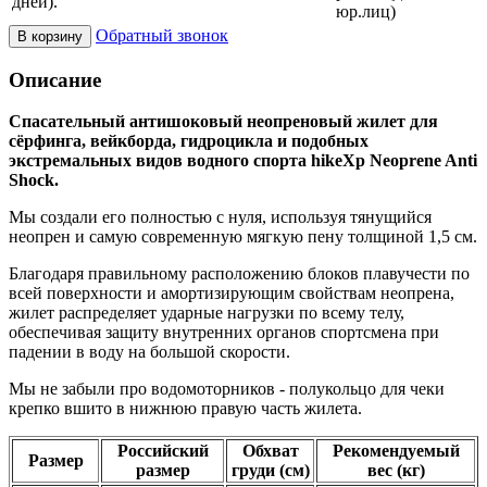
дней).
юр.лиц)
Обратный звонок
В корзину
Описание
Спасательный антишоковый неопреновый жилет для
сёрфинга, вейкборда, гидроцикла и подобных
экстремальных видов водного спорта hikeXp Neoprene Anti
Shock.
Мы создали его полностью с нуля, используя тянущийся
неопрен и самую современную мягкую пену толщиной 1,5 см.
Благодаря правильному расположению блоков плавучести по
всей поверхности и амортизирующим свойствам неопрена,
жилет распределяет ударные нагрузки по всему телу,
обеспечивая защиту внутренних органов спортсмена при
падении в воду на большой скорости.
Мы не забыли про водомоторников - полукольцо для чеки
крепко вшито в нижнюю правую часть жилета.
Российский
Обхват
Рекомендуемый
Размер
размер
груди (см)
вес (кг)