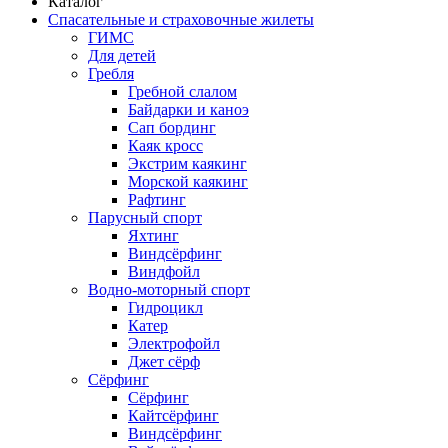
Каталог
Спасательные и страховочные жилеты
ГИМС
Для детей
Гребля
Гребной слалом
Байдарки и каноэ
Сап бординг
Каяк кросс
Экстрим каякинг
Морской каякинг
Рафтинг
Парусный спорт
Яхтинг
Виндсёрфинг
Виндфойл
Водно-моторный спорт
Гидроцикл
Катер
Электрофойл
Джет сёрф
Сёрфинг
Сёрфинг
Кайтсёрфинг
Виндсёрфинг