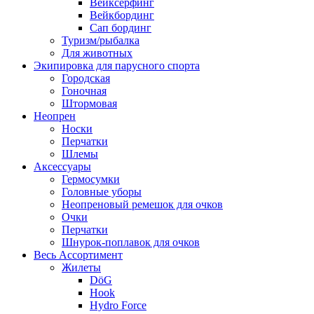
Вейксёрфинг
Вейкбординг
Сап бординг
Туризм/рыбалка
Для животных
Экипировка для парусного спорта
Городская
Гоночная
Штормовая
Неопрен
Носки
Перчатки
Шлемы
Аксессуары
Гермосумки
Головные уборы
Неопреновый ремешок для очков
Очки
Перчатки
Шнурок-поплавок для очков
Весь Ассортимент
Жилеты
DöG
Hook
Hydro Force