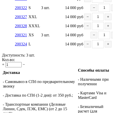
200322
S
3 шт.
14 000
руб
−
200327
XXL
14 000
руб
−
+
200328
XXXL
14 000
руб
−
+
200321
XS
3 шт.
14 000
руб
−
200324
L
14 000
руб
−
+
Доступность:
3 шт.
Кол-во:
+
−
Способы оплаты
Доставка
- Наличными при
- Самовывоз в СПб по предварительному
получении
звонку
- Картами Visa и
- Доставка по СПб (1-2 дня): от 350 руб.;
MasterCard
- Транспортные компании (Деловые
- Безналичный
Линии, Сдек, ПЭК, ЕМС) (от 2 до 15
расчет (для