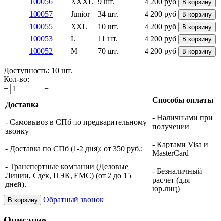
100056
XXXL
9 шт.
4 200
руб
В корзину
100057
Junior
34 шт.
4 200
руб
В корзину
100055
XXL
10 шт.
4 200
руб
В корзину
100053
L
11 шт.
4 200
руб
В корзину
100052
M
70 шт.
4 200
руб
В корзину
Доступность:
10 шт.
Кол-во:
+
−
Способы оплаты
Доставка
- Наличными при
- Самовывоз в СПб по предварительному
получении
звонку
- Картами Visa и
- Доставка по СПб (1-2 дня): от 350 руб.;
MasterCard
- Транспортные компании (Деловые
- Безналичный
Линии, Сдек, ПЭК, ЕМС) (от 2 до 15
расчет (для
дней).
юр.лиц)
Обратный звонок
В корзину
Описание