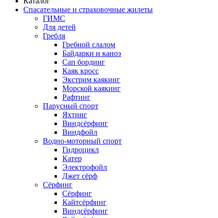
Каталог
Спасательные и страховочные жилеты
ГИМС
Для детей
Гребля
Гребной слалом
Байдарки и каноэ
Сап бординг
Каяк кросс
Экстрим каякинг
Морской каякинг
Рафтинг
Парусный спорт
Яхтинг
Виндсёрфинг
Виндфойл
Водно-моторный спорт
Гидроцикл
Катер
Электрофойл
Джет сёрф
Сёрфинг
Сёрфинг
Кайтсёрфинг
Виндсёрфинг