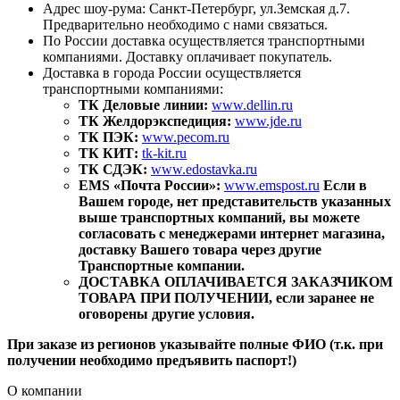
Адрес шоу-рума: Санкт-Петербург, ул.Земская д.7.
Предварительно необходимо с нами связаться.
По России доставка осуществляется транспортными
компаниями. Доставку оплачивает покупатель.
Доставка в города России осуществляется
транспортными компаниями:
ТК Деловые линии:
www.dellin.ru
ТК Желдорэкспедиция:
www.jde.ru
ТК ПЭК:
www.pecom.ru
ТК КИТ:
tk-kit.ru
ТК СДЭК:
www.edostavka.ru
EMS «Почта России»:
www.emspost.ru
Если в
Вашем городе, нет представительств указанных
выше транспортных компаний, вы можете
согласовать с менеджерами интернет магазина,
доставку Вашего товара через другие
Транспортные компании.
ДОСТАВКА ОПЛАЧИВАЕТСЯ ЗАКАЗЧИКОМ
ТОВАРА ПРИ ПОЛУЧЕНИИ, если заранее не
оговорены другие условия.
При заказе из регионов указывайте полные ФИО (т.к. при
получении необходимо предъявить паспорт!)
О компании