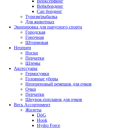
Вейксёрфинг
Вейкбординг
Сап бординг
Туризм/рыбалка
Для животных
Экипировка для парусного спорта
Городская
Гоночная
Штормовая
Неопрен
Носки
Перчатки
Шлемы
Аксессуары
Гермосумки
Головные уборы
Неопреновый ремешок для очков
Очки
Перчатки
Шнурок-поплавок для очков
Весь Ассортимент
Жилеты
DöG
Hook
Hydro Force