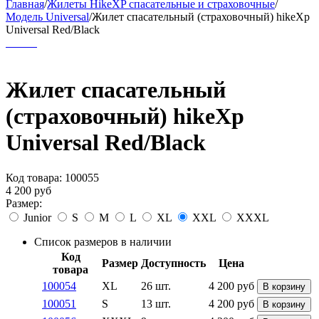
Главная
/
Жилеты HikeXP спасательные и страховочные
/
Модель Universal
/
Жилет спасательный (страховочный) hikeXp
Universal Red/Black
Жилет спасательный
(страховочный) hikeXp
Universal Red/Black
Код товара:
100055
4 200
руб
Размер:
Junior
S
M
L
XL
XXL
XXXL
Список размеров в наличии
Код
Размер
Доступность
Цена
товара
100054
XL
26 шт.
4 200
руб
В корзину
100051
S
13 шт.
4 200
руб
В корзину