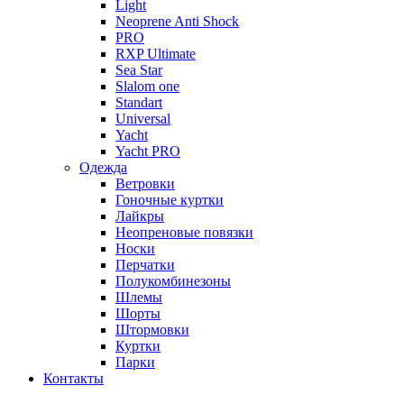
Light
Neoprene Anti Shock
PRO
RXP Ultimate
Sea Star
Slalom one
Standart
Universal
Yacht
Yacht PRO
Одежда
Ветровки
Гоночные куртки
Лайкры
Неопреновые повязки
Носки
Перчатки
Полукомбинезоны
Шлемы
Шорты
Штормовки
Куртки
Парки
Контакты