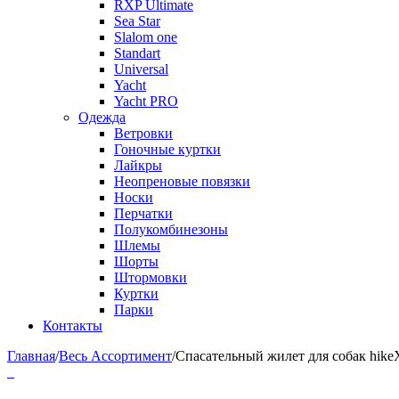
RXP Ultimate
Sea Star
Slalom one
Standart
Universal
Yacht
Yacht PRO
Одежда
Ветровки
Гоночные куртки
Лайкры
Неопреновые повязки
Носки
Перчатки
Полукомбинезоны
Шлемы
Шорты
Штормовки
Куртки
Парки
Контакты
Главная
/
Весь Ассортимент
/
Спасательный жилет для собак hik