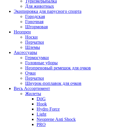
Туризм/рыбалка
Для животных
Экипировка для парусного спорта
Городская
Гоночная
Штормовая
Неопрен
Носки
Перчатки
Шлемы
Аксессуары
Гермосумки
Головные уборы
Неопреновый ремешок для очков
Очки
Перчатки
Шнурок-поплавок для очков
Весь Ассортимент
Жилеты
DöG
Hook
Hydro Force
Light
Neoprene Anti Shock
PRO