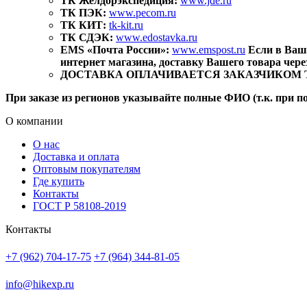
ТК Желдорэкспедиция:
www.jde.ru
ТК ПЭК:
www.pecom.ru
ТК КИТ:
tk-kit.ru
ТК СДЭК:
www.edostavka.ru
EMS «Почта России»:
www.emspost.ru
Если в Ваш
интернет магазина, доставку Вашего товара чер
ДОСТАВКА ОПЛАЧИВАЕТСЯ ЗАКАЗЧИКОМ ТОВАР
При заказе из регионов указывайте полные ФИО (т.к. при п
О компании
О нас
Доставка и оплата
Оптовым покупателям
Где купить
Контакты
ГОСТ Р 58108-2019
Контакты
+7 (962) 704-17-75
+7 (964) 344-81-05
info@hikexp.ru