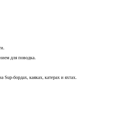
ти.
нием для поводка.
Sup-бордах, каяках, катерах и яхтах.