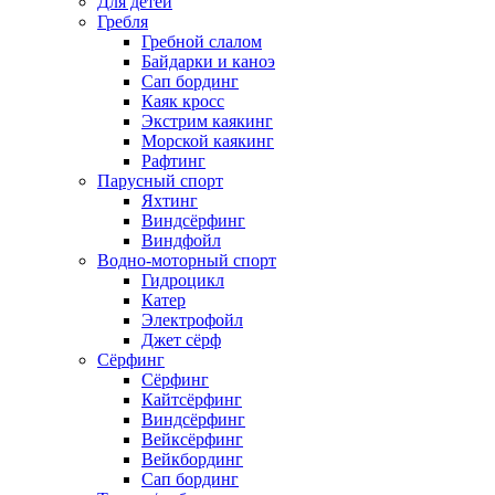
Для детей
Гребля
Гребной слалом
Байдарки и каноэ
Сап бординг
Каяк кросс
Экстрим каякинг
Морской каякинг
Рафтинг
Парусный спорт
Яхтинг
Виндсёрфинг
Виндфойл
Водно-моторный спорт
Гидроцикл
Катер
Электрофойл
Джет сёрф
Сёрфинг
Сёрфинг
Кайтсёрфинг
Виндсёрфинг
Вейксёрфинг
Вейкбординг
Сап бординг