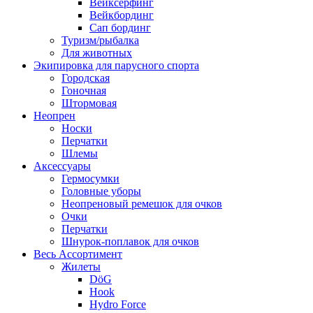
Вейксёрфинг
Вейкбординг
Сап бординг
Туризм/рыбалка
Для животных
Экипировка для парусного спорта
Городская
Гоночная
Штормовая
Неопрен
Носки
Перчатки
Шлемы
Аксессуары
Гермосумки
Головные уборы
Неопреновый ремешок для очков
Очки
Перчатки
Шнурок-поплавок для очков
Весь Ассортимент
Жилеты
DöG
Hook
Hydro Force