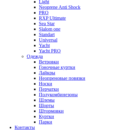
Light
Neoprene Anti Shock
PRO
RXP Ultimate
Sea Star
Slalom one
Standart
Universal
Yacht
Yacht PRO
Одежда
Ветровки
Гоночные куртки
Лайкры
Неопреновые повязки
Носки
Перчатки
Полукомбинезоны
Шлемы
Шорты
Штормовки
Куртки
Парки
Контакты