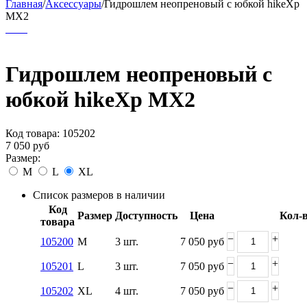
Главная
/
Аксессуары
/
Гидрошлем неопреновый с юбкой hikeXp
MX2
Гидрошлем неопреновый с
юбкой hikeXp MX2
Код товара:
105202
7 050
руб
Размер:
M
L
XL
Список размеров в наличии
Код
Размер
Доступность
Цена
Кол-
товара
−
+
105200
M
3 шт.
7 050
руб
−
+
105201
L
3 шт.
7 050
руб
−
+
105202
XL
4 шт.
7 050
руб