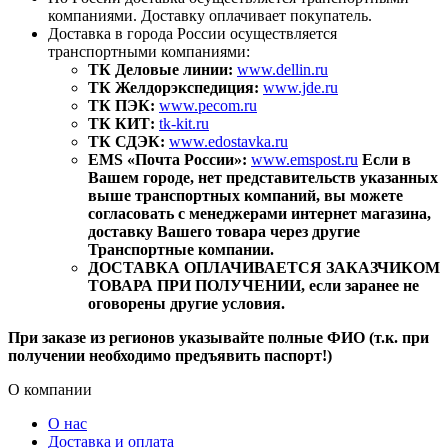
компаниями. Доставку оплачивает покупатель.
Доставка в города России осуществляется
транспортными компаниями:
ТК Деловые линии:
www.dellin.ru
ТК Желдорэкспедиция:
www.jde.ru
ТК ПЭК:
www.pecom.ru
ТК КИТ:
tk-kit.ru
ТК СДЭК:
www.edostavka.ru
EMS «Почта России»:
www.emspost.ru
Если в
Вашем городе, нет представительств указанных
выше транспортных компаний, вы можете
согласовать с менеджерами интернет магазина,
доставку Вашего товара через другие
Транспортные компании.
ДОСТАВКА ОПЛАЧИВАЕТСЯ ЗАКАЗЧИКОМ
ТОВАРА ПРИ ПОЛУЧЕНИИ, если заранее не
оговорены другие условия.
При заказе из регионов указывайте полные ФИО (т.к. при
получении необходимо предъявить паспорт!)
О компании
О нас
Доставка и оплата