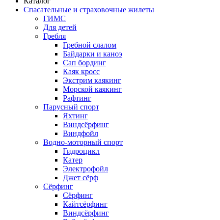
Каталог
Спасательные и страховочные жилеты
ГИМС
Для детей
Гребля
Гребной слалом
Байдарки и каноэ
Сап бординг
Каяк кросс
Экстрим каякинг
Морской каякинг
Рафтинг
Парусный спорт
Яхтинг
Виндсёрфинг
Виндфойл
Водно-моторный спорт
Гидроцикл
Катер
Электрофойл
Джет сёрф
Сёрфинг
Сёрфинг
Кайтсёрфинг
Виндсёрфинг