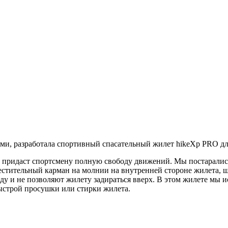
и, разработала спортивный спасательный жилет hikeXp PRO для 
 придаст спортсмену полную свободу движений. Мы постарались
стительный карман на молнии на внутренней стороне жилета, ш
оду и не позволяют жилету задираться вверх. В этом жилете м
ыстрой просушки или стирки жилета.