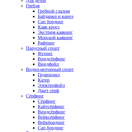
Для детей
Гребля
Гребной слалом
Байдарки и каноэ
Сап бординг
Каяк кросс
Экстрим каякинг
Морской каякинг
Рафтинг
Парусный спорт
Яхтинг
Виндсёрфинг
Виндфойл
Водно-моторный спорт
Гидроцикл
Катер
Электрофойл
Джет сёрф
Сёрфинг
Сёрфинг
Кайтсёрфинг
Виндсёрфинг
Вейксёрфинг
Вейкбординг
Сап бординг