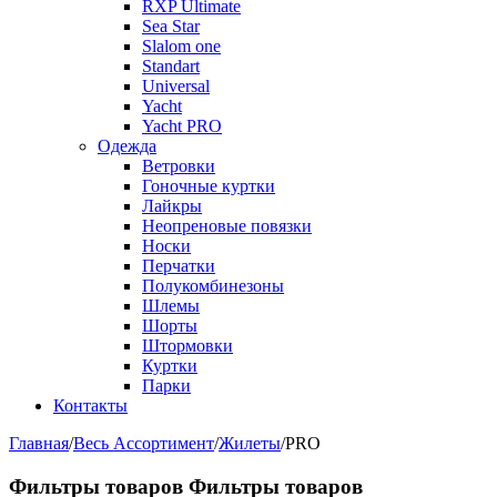
RXP Ultimate
Sea Star
Slalom one
Standart
Universal
Yacht
Yacht PRO
Одежда
Ветровки
Гоночные куртки
Лайкры
Неопреновые повязки
Носки
Перчатки
Полукомбинезоны
Шлемы
Шорты
Штормовки
Куртки
Парки
Контакты
Главная
/
Весь Ассортимент
/
Жилеты
/
PRO
Фильтры товаров
Фильтры товаров