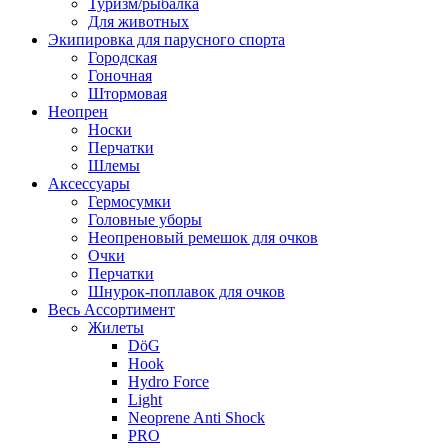
Туризм/рыбалка
Для животных
Экипировка для парусного спорта
Городская
Гоночная
Штормовая
Неопрен
Носки
Перчатки
Шлемы
Аксессуары
Гермосумки
Головные уборы
Неопреновый ремешок для очков
Очки
Перчатки
Шнурок-поплавок для очков
Весь Ассортимент
Жилеты
DöG
Hook
Hydro Force
Light
Neoprene Anti Shock
PRO