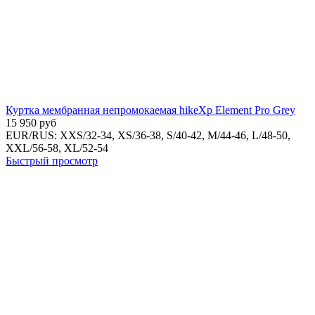
Куртка мембранная непромокаемая hikeXp Element Pro Grey
15 950
руб
EUR/RUS:
XXS/32-34,
XS/36-38,
S/40-42,
M/44-46,
L/48-50,
XXL/56-58,
XL/52-54
Быстрый просмотр