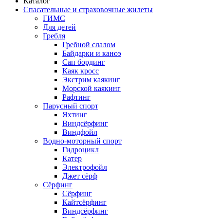
Каталог
Спасательные и страховочные жилеты
ГИМС
Для детей
Гребля
Гребной слалом
Байдарки и каноэ
Сап бординг
Каяк кросс
Экстрим каякинг
Морской каякинг
Рафтинг
Парусный спорт
Яхтинг
Виндсёрфинг
Виндфойл
Водно-моторный спорт
Гидроцикл
Катер
Электрофойл
Джет сёрф
Сёрфинг
Сёрфинг
Кайтсёрфинг
Виндсёрфинг