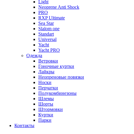
Light
Neoprene Anti Shock
PRO
RXP Ultimate
Sea Star
Slalom one
Standart
Universal
Yacht
Yacht PRO
Одежда
Ветровки
Гоночные куртки
Лайкры
Неопреновые повязки
Носки
Перчатки
Полукомбинезоны
Шлемы
Шорты
Штормовки
Куртки
Парки
Контакты