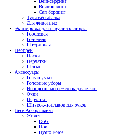
Вейксёрфинг
Вейкбординг
Сап бординг
Туризм/рыбалка
Для животных
Экипировка для парусного спорта
Городская
Гоночная
Штормовая
Неопрен
Носки
Перчатки
Шлемы
Аксессуары
Гермосумки
Головные уборы
Неопреновый ремешок для очков
Очки
Перчатки
Шнурок-поплавок для очков
Весь Ассортимент
Жилеты
DöG
Hook
Hydro Force