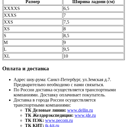
Размер
Ширина ладони (см)
XXXXS
6,5
XXXS
7
XXS
7,5
XS
8
S
8,5
M
9
L
9,5
XL
10
Оплата и доставка
Адрес шоу-рума: Санкт-Петербург, ул.Земская д.7.
Предварительно необходимо с нами связаться.
По России доставка осуществляется транспортными
компаниями. Доставку оплачивает покупатель.
Доставка в города России осуществляется
транспортными компаниями:
ТК Деловые линии:
www.dellin.ru
ТК Желдорэкспедиция:
www.jde.ru
ТК ПЭК:
www.pecom.ru
ТК КИТ:
tk-kit.ru