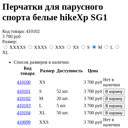
Перчатки для парусного
спорта белые hikeXp SG1
Код товара:
410102
3 700
руб
Размер:
XXXXS
XXXS
XXS
XS
S
M
L
XL
Список размеров в наличии
Код
Размер
Доступность
Цена
товара
Нет в
410100
XS
3 700
руб
наличии
410101
S
52 шт.
3 700
руб
В корзину
410102
M
20 шт.
3 700
руб
В корзину
410103
L
5 шт.
3 700
руб
В корзину
410104
XL
50 шт.
3 700
руб
В корзину
Нет в
410099
XXS
3 700
руб
наличии