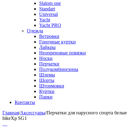
Slalom one
Standart
Universal
Yacht
Yacht PRO
Одежда
Ветровки
Гоночные куртки
Лайкры
Неопреновые повязки
Носки
Перчатки
Полукомбинезоны
Шлемы
Шорты
Штормовки
Куртки
Парки
Контакты
Главная
/
Аксессуары
/
Перчатки для парусного спорта белые
hikeXp SG1