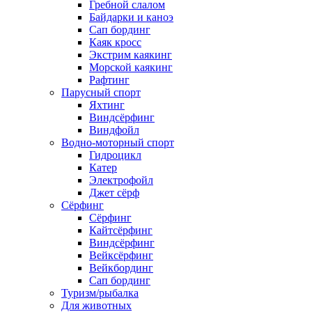
Гребной слалом
Байдарки и каноэ
Сап бординг
Каяк кросс
Экстрим каякинг
Морской каякинг
Рафтинг
Парусный спорт
Яхтинг
Виндсёрфинг
Виндфойл
Водно-моторный спорт
Гидроцикл
Катер
Электрофойл
Джет сёрф
Сёрфинг
Сёрфинг
Кайтсёрфинг
Виндсёрфинг
Вейксёрфинг
Вейкбординг
Сап бординг
Туризм/рыбалка
Для животных