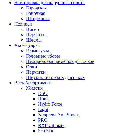
Экипировка для парусного спорта
Городская
Гоночная
Штормовая
Неопрен
Носки
Перчатки
Шлемы
Аксессуары
Гермосумки
Головные уборы
Неопреновый ремешок для очков
Очки
Перчатки
Шнурок-поплавок для очков
Весь Ассортимент
Жилеты
DöG
Hook
Hydro Force
Light
Neoprene Anti Shock
PRO
RXP Ultimate
Sea Star