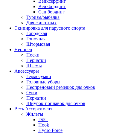
Вейксёрфинг
Вейкбординг
Сап бординг
Туризм/рыбалка
Для животных
Экипировка для парусного спорта
Городская
Гоночная
Штормовая
Неопрен
Носки
Перчатки
Шлемы
Аксессуары
Гермосумки
Головные уборы
Неопреновый ремешок для очков
Очки
Перчатки
Шнурок-поплавок для очков
Весь Ассортимент
Жилеты
DöG
Hook
Hydro Force