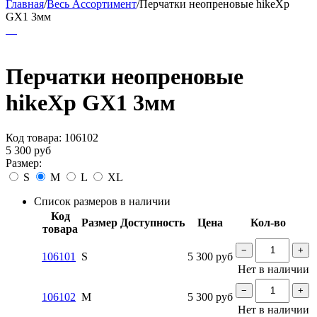
Главная
/
Весь Ассортимент
/
Перчатки неопреновые hikeXp
GX1 3мм
Перчатки неопреновые
hikeXp GX1 3мм
Код товара:
106102
5 300
руб
Размер:
S
M
L
XL
Список размеров в наличии
Код
Размер
Доступность
Цена
Кол-во
товара
−
+
106101
S
5 300
руб
Нет в наличии
−
+
106102
M
5 300
руб
Нет в наличии