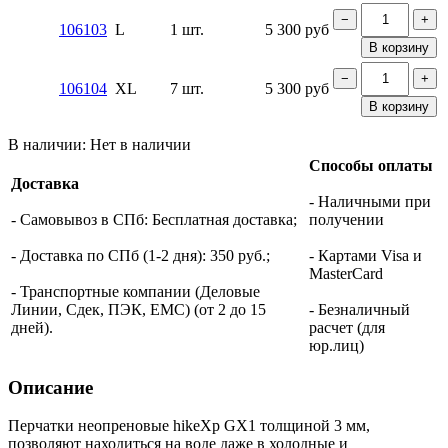
−
+
106103
L
1 шт.
5 300
руб
В корзину
−
+
106104
XL
7 шт.
5 300
руб
В корзину
В наличии:
Нет в наличии
Способы оплаты
Доставка
- Наличными при
- Самовывоз в СПб: Бесплатная доставка;
получении
- Доставка по СПб (1-2 дня): 350 руб.;
- Картами Visa и
MasterCard
- Транспортные компании (Деловые
Линии, Сдек, ПЭК, ЕМС) (от 2 до 15
- Безналичный
дней).
расчет (для
юр.лиц)
Описание
Перчатки неопреновые hikeXp GX1 толщиной 3 мм,
позволяют находиться на воде даже в холодные и