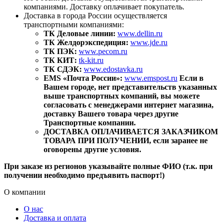
компаниями. Доставку оплачивает покупатель.
Доставка в города России осуществляется
транспортными компаниями:
ТК Деловые линии:
www.dellin.ru
ТК Желдорэкспедиция:
www.jde.ru
ТК ПЭК:
www.pecom.ru
ТК КИТ:
tk-kit.ru
ТК СДЭК:
www.edostavka.ru
EMS «Почта России»:
www.emspost.ru
Если в
Вашем городе, нет представительств указанных
выше транспортных компаний, вы можете
согласовать с менеджерами интернет магазина,
доставку Вашего товара через другие
Транспортные компании.
ДОСТАВКА ОПЛАЧИВАЕТСЯ ЗАКАЗЧИКОМ
ТОВАРА ПРИ ПОЛУЧЕНИИ, если заранее не
оговорены другие условия.
При заказе из регионов указывайте полные ФИО (т.к. при
получении необходимо предъявить паспорт!)
О компании
О нас
Доставка и оплата