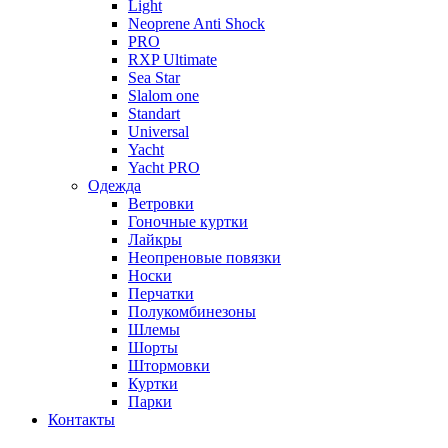
Light
Neoprene Anti Shock
PRO
RXP Ultimate
Sea Star
Slalom one
Standart
Universal
Yacht
Yacht PRO
Одежда
Ветровки
Гоночные куртки
Лайкры
Неопреновые повязки
Носки
Перчатки
Полукомбинезоны
Шлемы
Шорты
Штормовки
Куртки
Парки
Контакты