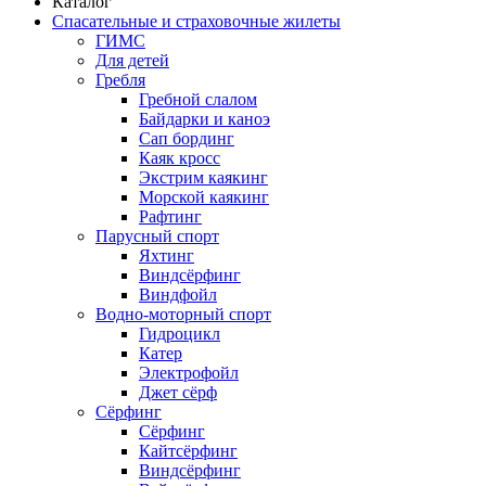
Каталог
Спасательные и страховочные жилеты
ГИМС
Для детей
Гребля
Гребной слалом
Байдарки и каноэ
Сап бординг
Каяк кросс
Экстрим каякинг
Морской каякинг
Рафтинг
Парусный спорт
Яхтинг
Виндсёрфинг
Виндфойл
Водно-моторный спорт
Гидроцикл
Катер
Электрофойл
Джет сёрф
Сёрфинг
Сёрфинг
Кайтсёрфинг
Виндсёрфинг