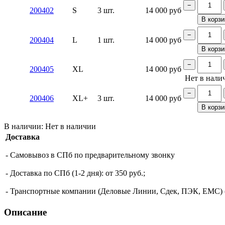
−
200402
S
3 шт.
14 000
руб
В корзи
−
200404
L
1 шт.
14 000
руб
В корзи
−
200405
XL
14 000
руб
Нет в нали
−
200406
XL+
3 шт.
14 000
руб
В корзи
В наличии:
Нет в наличии
Доставка
- Самовывоз в СПб по предварительному звонку
- Доставка по СПб (1-2 дня): от 350 руб.;
- Транспортные компании (Деловые Линии, Сдек, ПЭК, ЕМС) (о
Описание