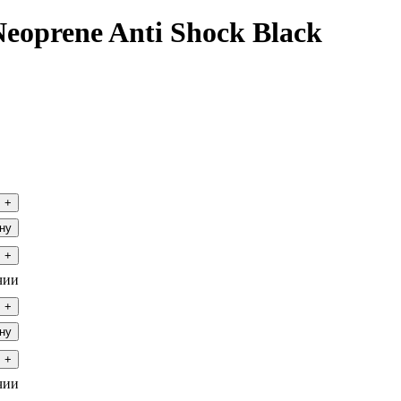
oprene Anti Shock Black
+
ну
+
чии
+
ну
+
чии