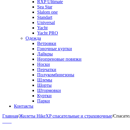
RXP Ultimate
Sea Star
Slalom one
Standart
Universal
Yacht
Yacht PRO
Одежда
Ветровки
Гоночные куртки
Лайкры
Неопреновые повязки
Носки
Перчатки
Полукомбинезоны
Шлемы
Шорты
Штормовки
Куртки
Парки
Контакты
Главная
/
Жилеты HikeXP спасательные и страховочные
/
Спасате