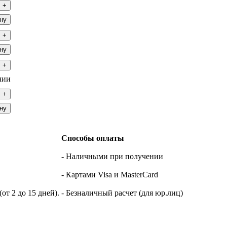
+
ну
+
ну
+
чии
+
ну
Способы оплаты
- Наличными при получении
- Картами Visa и MasterCard
т 2 до 15 дней).
- Безналичный расчет (для юр.лиц)