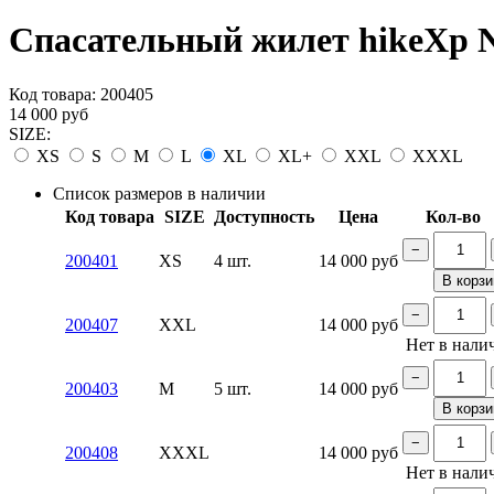
Спасательный жилет hikeXp Ne
Код товара:
200405
14 000
руб
SIZE:
XS
S
M
L
XL
XL+
XXL
XXXL
Список размеров в наличии
Код товара
SIZE
Доступность
Цена
Кол-во
−
200401
XS
4 шт.
14 000
руб
В корзи
−
200407
XXL
14 000
руб
Нет в нали
−
200403
M
5 шт.
14 000
руб
В корзи
−
200408
XXXL
14 000
руб
Нет в нали