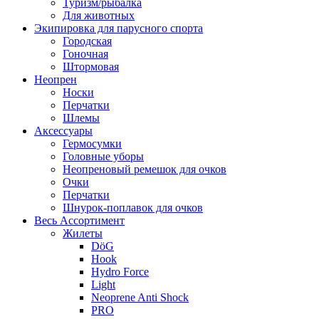
Туризм/рыбалка
Для животных
Экипировка для парусного спорта
Городская
Гоночная
Штормовая
Неопрен
Носки
Перчатки
Шлемы
Аксессуары
Гермосумки
Головные уборы
Неопреновый ремешок для очков
Очки
Перчатки
Шнурок-поплавок для очков
Весь Ассортимент
Жилеты
DöG
Hook
Hydro Force
Light
Neoprene Anti Shock
PRO