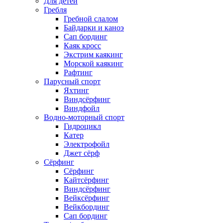
Для детей
Гребля
Гребной слалом
Байдарки и каноэ
Сап бординг
Каяк кросс
Экстрим каякинг
Морской каякинг
Рафтинг
Парусный спорт
Яхтинг
Виндсёрфинг
Виндфойл
Водно-моторный спорт
Гидроцикл
Катер
Электрофойл
Джет сёрф
Сёрфинг
Сёрфинг
Кайтсёрфинг
Виндсёрфинг
Вейксёрфинг
Вейкбординг
Сап бординг