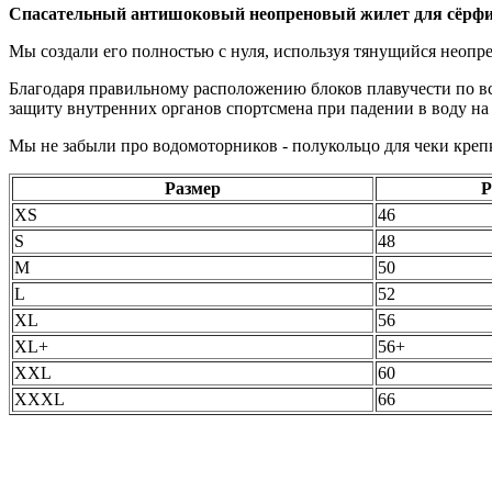
Спасательный антишоковый неопреновый жилет для сёрфинга
Мы создали его полностью с нуля, используя тянущийся неопр
Благодаря правильному расположению блоков плавучести по вс
защиту внутренних органов спортсмена при падении в воду на
Мы не забыли про водомоторников - полукольцо для чеки кре
Размер
Р
XS
46
S
48
M
50
L
52
XL
56
XL+
56+
XXL
60
XXXL
66