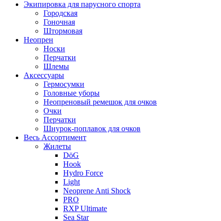
Экипировка для парусного спорта
Городская
Гоночная
Штормовая
Неопрен
Носки
Перчатки
Шлемы
Аксессуары
Гермосумки
Головные уборы
Неопреновый ремешок для очков
Очки
Перчатки
Шнурок-поплавок для очков
Весь Ассортимент
Жилеты
DöG
Hook
Hydro Force
Light
Neoprene Anti Shock
PRO
RXP Ultimate
Sea Star