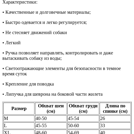
Характеристики:
• Качественные и долговечные материалы;
• Быстро одевается и легко регулируется;
• Не стесняет движений собаки
• Легкий
• Ручка позволяет направлять, контролировать и даже
вытаскивать собаку из воды;
• Светоотражающие элементы для безопасности в темное
время суток
• Крепление для поводка
• Липучка для шеврона на боковой части жилета
Обхват шеи
Обхват груди
Длина по
Размер
(см)
(см)
спинке (см)
M
40-50
45-54
26
L
45-55
50-60
33
XL
48-60
54-69
40