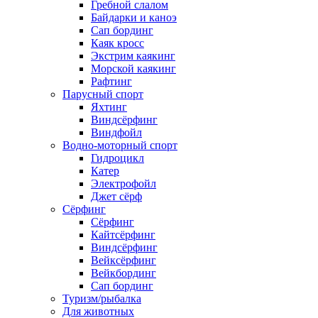
Гребной слалом
Байдарки и каноэ
Сап бординг
Каяк кросс
Экстрим каякинг
Морской каякинг
Рафтинг
Парусный спорт
Яхтинг
Виндсёрфинг
Виндфойл
Водно-моторный спорт
Гидроцикл
Катер
Электрофойл
Джет сёрф
Сёрфинг
Сёрфинг
Кайтсёрфинг
Виндсёрфинг
Вейксёрфинг
Вейкбординг
Сап бординг
Туризм/рыбалка
Для животных