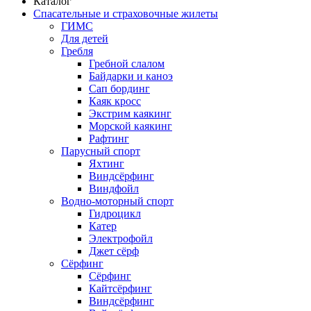
Каталог
Спасательные и страховочные жилеты
ГИМС
Для детей
Гребля
Гребной слалом
Байдарки и каноэ
Сап бординг
Каяк кросс
Экстрим каякинг
Морской каякинг
Рафтинг
Парусный спорт
Яхтинг
Виндсёрфинг
Виндфойл
Водно-моторный спорт
Гидроцикл
Катер
Электрофойл
Джет сёрф
Сёрфинг
Сёрфинг
Кайтсёрфинг
Виндсёрфинг