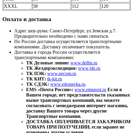
XXXL
58
112
120
Оплата и доставка
Адрес шоу-рума: Санкт-Петербург, ул.Земская д.7.
Предварительно необходимо с нами связаться.
По России доставка осуществляется транспортными
компаниями. Доставку оплачивает покупатель.
Доставка в города России осуществляется
транспортными компаниями:
ТК Деловые линии:
www.dellin.ru
ТК Желдорэкспедиция:
www.jde.ru
ТК ПЭК:
www.pecom.ru
ТК КИТ:
tk-kit.ru
ТК СДЭК:
www.edostavka.ru
EMS «Почта России»:
www.emspost.ru
Если в
Вашем городе, нет представительств указанных
выше транспортных компаний, вы можете
согласовать с менеджерами интернет магазина,
доставку Вашего товара через другие
Транспортные компании.
ДОСТАВКА ОПЛАЧИВАЕТСЯ ЗАКАЗЧИКОМ
ТОВАРА ПРИ ПОЛУЧЕНИИ, если заранее не
оговорены другие условия.