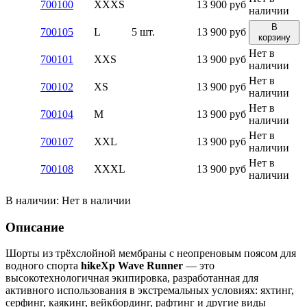
700100
XXXS
13 900
руб
наличии
В
700105
L
5 шт.
13 900
руб
корзину
Нет в
700101
XXS
13 900
руб
наличии
Нет в
700102
XS
13 900
руб
наличии
Нет в
700104
M
13 900
руб
наличии
Нет в
700107
XXL
13 900
руб
наличии
Нет в
700108
XXXL
13 900
руб
наличии
В наличии:
Нет в наличии
Описание
Шорты из трёхслойной мембраны с неопреновым поясом для
водного спорта
hikeXp Wave Runner
— это
высокотехнологичная экипировка, разработанная для
активного использования в экстремальных условиях: яхтинг,
серфинг, каякинг, вейкбординг, рафтинг и другие виды