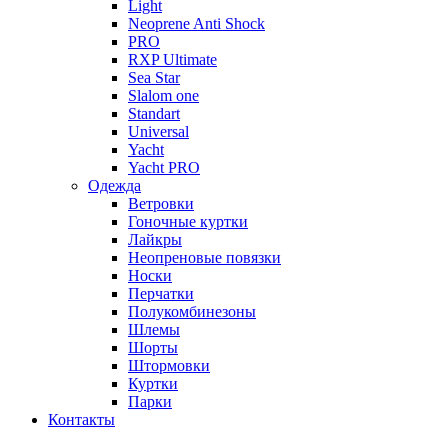
Light
Neoprene Anti Shock
PRO
RXP Ultimate
Sea Star
Slalom one
Standart
Universal
Yacht
Yacht PRO
Одежда
Ветровки
Гоночные куртки
Лайкры
Неопреновые повязки
Носки
Перчатки
Полукомбинезоны
Шлемы
Шорты
Штормовки
Куртки
Парки
Контакты