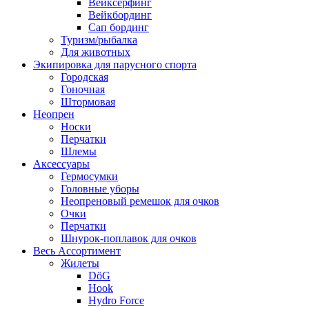
Вейксёрфинг
Вейкбординг
Сап бординг
Туризм/рыбалка
Для животных
Экипировка для парусного спорта
Городская
Гоночная
Штормовая
Неопрен
Носки
Перчатки
Шлемы
Аксессуары
Гермосумки
Головные уборы
Неопреновый ремешок для очков
Очки
Перчатки
Шнурок-поплавок для очков
Весь Ассортимент
Жилеты
DöG
Hook
Hydro Force