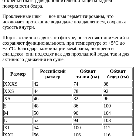
откренки (латы) для дополнительной защиты задней
поверхности бедра.
Проклеенные швы — все швы герметизированы, что
исключает протекание воды даже под давлением, сохраняя
сухость внутри.
Шорты отлично садятся по фигуре, не стесняют движений и
сохраняют функциональность при температуре от +5°C до
+25°C. Благодаря комбинации мембраны, неопрена и
спандекса, они подходят как для прохладной воды, так и для
активного движения на суше.
Российский
Обхват
Обхват
Размер
размер
талии (см)
бедер (см)
XXXS
42
74
88
XXS
44
78
92
XS
46
82
96
S
48
86
100
M
50
90
104
L
52
94
108
XL
54
100
112
XXL
56
106
116