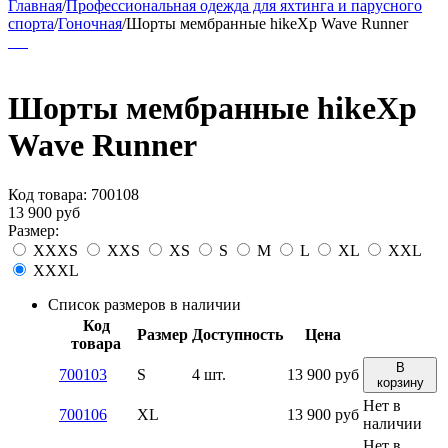
Главная
/
Профессиональная одежда для яхтинга и парусного
спорта
/
Гоночная
/
Шорты мембранные hikeXp Wave Runner
Шорты мембранные hikeXp
Wave Runner
Код товара:
700108
13 900
руб
Размер:
XXXS
XXS
XS
S
M
L
XL
XXL
XXXL
Список размеров в наличии
Код
Размер
Доступность
Цена
товара
В
700103
S
4 шт.
13 900
руб
корзину
Нет в
700106
XL
13 900
руб
наличии
Нет в