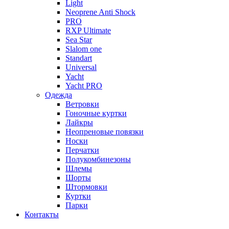
Light
Neoprene Anti Shock
PRO
RXP Ultimate
Sea Star
Slalom one
Standart
Universal
Yacht
Yacht PRO
Одежда
Ветровки
Гоночные куртки
Лайкры
Неопреновые повязки
Носки
Перчатки
Полукомбинезоны
Шлемы
Шорты
Штормовки
Куртки
Парки
Контакты