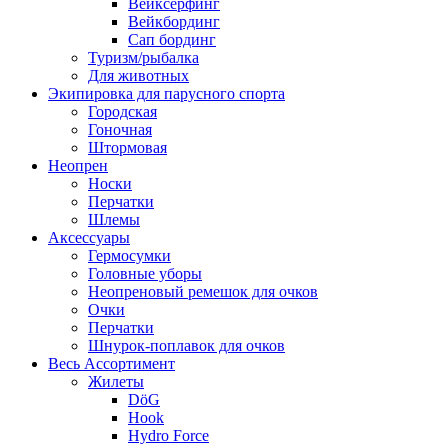
Вейксёрфинг
Вейкбординг
Сап бординг
Туризм/рыбалка
Для животных
Экипировка для парусного спорта
Городская
Гоночная
Штормовая
Неопрен
Носки
Перчатки
Шлемы
Аксессуары
Гермосумки
Головные уборы
Неопреновый ремешок для очков
Очки
Перчатки
Шнурок-поплавок для очков
Весь Ассортимент
Жилеты
DöG
Hook
Hydro Force