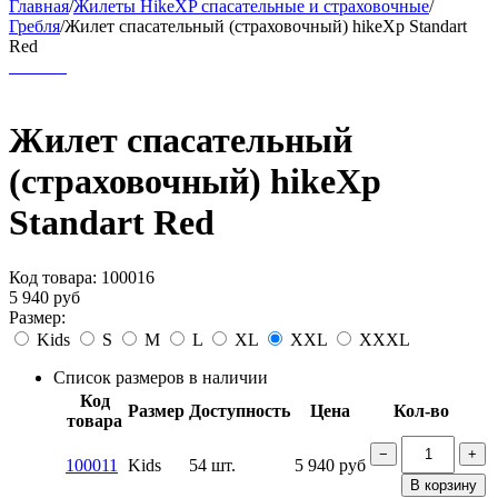
Главная
/
Жилеты HikeXP спасательные и страховочные
/
Гребля
/
Жилет спасательный (страховочный) hikeXp Standart
Red
Жилет спасательный
(страховочный) hikeXp
Standart Red
Код товара:
100016
5 940
руб
Размер:
Kids
S
M
L
XL
XXL
XXXL
Список размеров в наличии
Код
Размер
Доступность
Цена
Кол-во
товара
−
+
100011
Kids
54 шт.
5 940
руб
В корзину