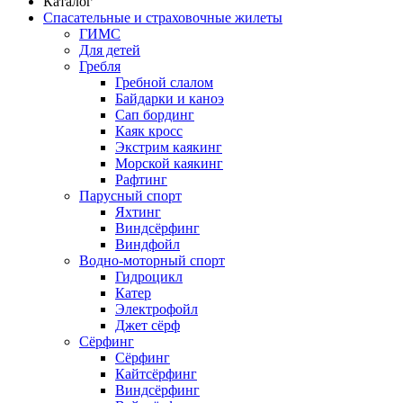
Каталог
Спасательные и страховочные жилеты
ГИМС
Для детей
Гребля
Гребной слалом
Байдарки и каноэ
Сап бординг
Каяк кросс
Экстрим каякинг
Морской каякинг
Рафтинг
Парусный спорт
Яхтинг
Виндсёрфинг
Виндфойл
Водно-моторный спорт
Гидроцикл
Катер
Электрофойл
Джет сёрф
Сёрфинг
Сёрфинг
Кайтсёрфинг
Виндсёрфинг