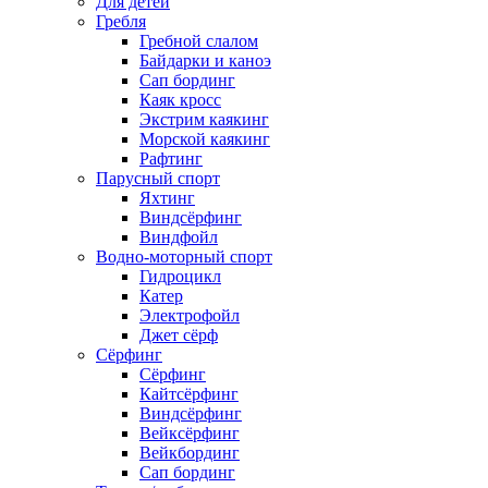
Для детей
Гребля
Гребной слалом
Байдарки и каноэ
Сап бординг
Каяк кросс
Экстрим каякинг
Морской каякинг
Рафтинг
Парусный спорт
Яхтинг
Виндсёрфинг
Виндфойл
Водно-моторный спорт
Гидроцикл
Катер
Электрофойл
Джет сёрф
Сёрфинг
Сёрфинг
Кайтсёрфинг
Виндсёрфинг
Вейксёрфинг
Вейкбординг
Сап бординг