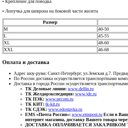
• Крепление для поводка
• Липучка для шеврона на боковой части жилета
Размер
M
40-50
L
45-55
XL
48-60
XXL
46-68
Оплата и доставка
Адрес шоу-рума: Санкт-Петербург, ул.Земская д.7. Предва
По России доставка осуществляется транспортными комп
Доставка в города России осуществляется транспортным
ТК Деловые линии:
www.dellin.ru
ТК Желдорэкспедиция:
www.jde.ru
ТК ПЭК:
www.pecom.ru
ТК КИТ:
tk-kit.ru
ТК СДЭК:
www.edostavka.ru
EMS «Почта России»:
www.emspost.ru
Если в Ваш
интернет магазина, доставку Вашего товара чер
ДОСТАВКА ОПЛАЧИВАЕТСЯ ЗАКАЗЧИКОМ ТОВАР