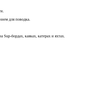
ти.
нием для поводка.
Sup-бордах, каяках, катерах и яхтах.