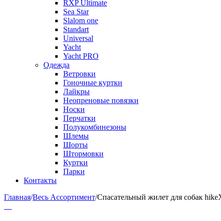
RXP Ultimate
Sea Star
Slalom one
Standart
Universal
Yacht
Yacht PRO
Одежда
Ветровки
Гоночные куртки
Лайкры
Неопреновые повязки
Носки
Перчатки
Полукомбинезоны
Шлемы
Шорты
Штормовки
Куртки
Парки
Контакты
Главная
/
Весь Ассортимент
/
Спасательный жилет для собак hik