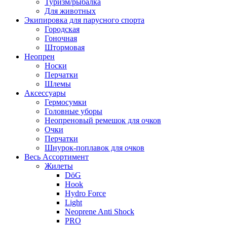
Туризм/рыбалка
Для животных
Экипировка для парусного спорта
Городская
Гоночная
Штормовая
Неопрен
Носки
Перчатки
Шлемы
Аксессуары
Гермосумки
Головные уборы
Неопреновый ремешок для очков
Очки
Перчатки
Шнурок-поплавок для очков
Весь Ассортимент
Жилеты
DöG
Hook
Hydro Force
Light
Neoprene Anti Shock
PRO