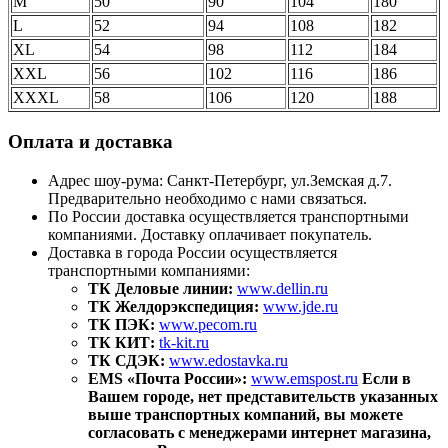
M
50
90
104
180
L
52
94
108
182
XL
54
98
112
184
XXL
56
102
116
186
XXXL
58
106
120
188
Оплата и доставка
Адрес шоу-рума: Санкт-Петербург, ул.Земская д.7.
Предварительно необходимо с нами связаться.
По России доставка осуществляется транспортными
компаниями. Доставку оплачивает покупатель.
Доставка в города России осуществляется
транспортными компаниями:
ТК Деловые линии:
www.dellin.ru
ТК Желдорэкспедиция:
www.jde.ru
ТК ПЭК:
www.pecom.ru
ТК КИТ:
tk-kit.ru
ТК СДЭК:
www.edostavka.ru
EMS «Почта России»:
www.emspost.ru
Если в
Вашем городе, нет представительств указанных
выше транспортных компаний, вы можете
согласовать с менеджерами интернет магазина,