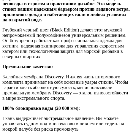
непогоды в строгом и практичном дизайне. Эта модель
станет вашим надежным барьером против ледяного ветра,
проливного дождя и набегающих волн в любых условиях
на открытой воде.
Глубокий черный цвет (Black Edition) делает этот мужской
непромокаемый полукомбинезон универсальным решением.
Он безупречно работает как профессиональная одежда для
яхтинга, надежная экипировка для управления скоростным
катером или технологичная защита для морской рыбалки в
северных широтах.
Премиальное качество:
3-слойная мембрана Discovery. Нижняя часть штормового
комплекта принимает на себя основные удары стихии. Чтобы
гарантировать абсолютную сухость, мы использовали
премиальную мембрану Discovery — эталон износостойкости
в мире экстремального спорта.
100% блокировка воды (20 000 мм):
Ткань выдерживает экстремальное давление. Вы можете
управлять судном под многочасовым ливнем или сидеть на
мокрой палубе без риска промокнуть.