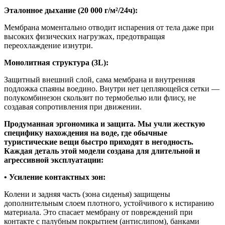
Эталонное дыхание (20 000 г/м²/24ч):
Мембрана моментально отводит испарения от тела даже при
высоких физических нагрузках, предотвращая
переохлаждение изнутри.
Монолитная структура (3L):
Защитный внешний слой, сама мембрана и внутренняя
подложка спаяны воедино. Внутри нет цепляющейся сетки —
полукомбинезон скользит по термобелью или флису, не
создавая сопротивления при движении.
Продуманная эргономика и защита. Мы учли жесткую
специфику нахождения на воде, где обычные
туристические вещи быстро приходят в негодность.
Каждая деталь этой модели создана для длительной и
агрессивной эксплуатации:
• Усиление контактных зон:
Колени и задняя часть (зона сиденья) защищены
дополнительным слоем плотного, устойчивого к истиранию
материала. Это спасает мембрану от повреждений при
контакте с палубным покрытием (антислипом), банками