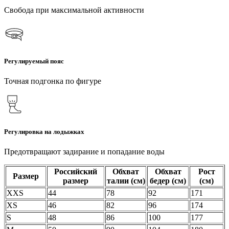
Свобода при максимальной активности
Регулируемый пояс
Точная подгонка по фигуре
Регулировка на лодыжках
Предотвращают задирание и попадание воды
Российский
Обхват
Обхват
Рост
Размер
размер
талии (см)
бедер (см)
(см)
XXS
44
78
92
171
XS
46
82
96
174
S
48
86
100
177