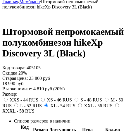
Главная
/
Мембрана
/
Штормовой непромокаемый
полукомбинезон hikeXp Discovery 3L (Black)
Штормовой непромокаемый
полукомбинезон hikeXp
Discovery 3L (Black)
Код товара:
405105
Скидка 20%
Старая цена:
23 800
руб
18 990
руб
Вы экономите:
4 810
руб
(
20
%)
Размер:
XXS - 44 RUS
XS - 46 RUS
S - 48 RUS
M - 50
RUS
L - 52 RUS
XL - 54 RUS
XXL - 56 RUS
XXXL - 58 RUS
Список размеров в наличии
Код
Размер
Доступность
Цена
Кол-во