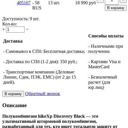
405107
- 58
13 шт.
18 990
руб
RUS
В корзину
Доступность:
9 шт.
Кол-во:
+
−
Способы оплаты
Доставка
- Наличными при
- Самовывоз в СПб: Бесплатная доставка;
получении
- Доставка по СПб (1-2 дня): 350 руб.;
- Картами Visa и
MasterCard
- Транспортные компании (Деловые
Линии, Сдек, ПЭК, ЕМС) (от 2 до 15
- Безналичный
дней).
расчет (для
юр.лиц)
Обратный звонок
В корзину
Описание
Полукомбинезон hikeXp Discovery Black — это
ультимативный штормовой полукомбинезон,
разработанный для тех, кто ищет тотальную защиту от