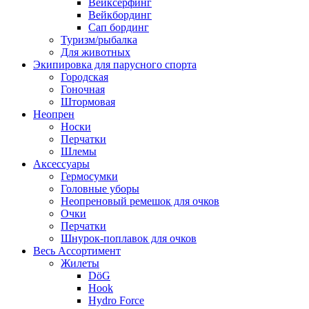
Вейксёрфинг
Вейкбординг
Сап бординг
Туризм/рыбалка
Для животных
Экипировка для парусного спорта
Городская
Гоночная
Штормовая
Неопрен
Носки
Перчатки
Шлемы
Аксессуары
Гермосумки
Головные уборы
Неопреновый ремешок для очков
Очки
Перчатки
Шнурок-поплавок для очков
Весь Ассортимент
Жилеты
DöG
Hook
Hydro Force