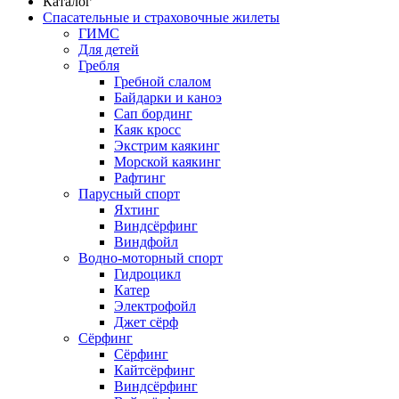
Каталог
Спасательные и страховочные жилеты
ГИМС
Для детей
Гребля
Гребной слалом
Байдарки и каноэ
Сап бординг
Каяк кросс
Экстрим каякинг
Морской каякинг
Рафтинг
Парусный спорт
Яхтинг
Виндсёрфинг
Виндфойл
Водно-моторный спорт
Гидроцикл
Катер
Электрофойл
Джет сёрф
Сёрфинг
Сёрфинг
Кайтсёрфинг
Виндсёрфинг