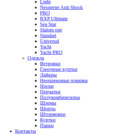
Light
Neoprene Anti Shock
PRO
RXP Ultimate
Sea Star
Slalom one
Standart
Universal
Yacht
Yacht PRO
Одежда
Ветровки
Гоночные куртки
Лайкры
Неопреновые повязки
Носки
Перчатки
Полукомбинезоны
Шлемы
Шорты
Штормовки
Куртки
Парки
Контакты