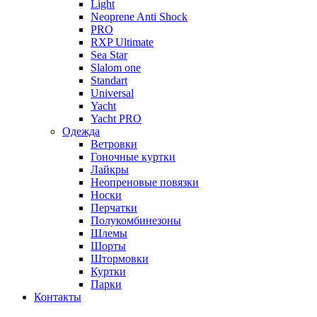
Light
Neoprene Anti Shock
PRO
RXP Ultimate
Sea Star
Slalom one
Standart
Universal
Yacht
Yacht PRO
Одежда
Ветровки
Гоночные куртки
Лайкры
Неопреновые повязки
Носки
Перчатки
Полукомбинезоны
Шлемы
Шорты
Штормовки
Куртки
Парки
Контакты