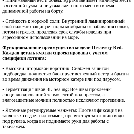
•
Минимальный вес и объем: Куртка занимает минимум места
в яхтенной сумке и не утяжеляет спортсмена во время
динамичной работы на борту.
•
Стойкость к морской соли: Внутренний ламинированный
слой надежно защищает поры мембраны от забивания солью,
потом и грязью, продлевая срок службы изделия при
агрессивном использовании на море.
Функциональные преимущества модели Discovery Red.
Каждая деталь куртки спроектирована с учетом
специфики яхтинга:
•
Высокий штормовой воротник: Снабжен защитой
подбородка, полностью блокирует встречный ветер и брызги
во время движения на моторном катере или под парусом.
•
Герметизация швов 3L-Sealing: Все швы проклеены
специализированной термолентой под прессом, а
влагозащитные молнии полностью исключают протекание.
•
Яхтенные регулируемые манжеты: Плотная фиксация на
запястьях создает гидрозамок, препятствуя затеканию воды
под рукава, когда вы поднимаете руки для работы с
такелажем.