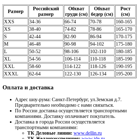
Российский
Обхват
Обхват
Рост
Размер
размер
груди (см)
бедер (см)
(см)
XXS
34-36
66-74
70-78
160-165
XS
38-40
74-82
78-86
165-170
S
42-44
82-90
86-94
170-175
M
46-48
90-98
94-102
175-180
L
50-52
98-106
102-110
180-185
XL
54-56
106-114
110-118
185-190
XXL
58-60
114-122
118-126
190-195
XXXL
62-64
122-130
126-134
195-200
Оплата и доставка
Адрес шоу-рума: Санкт-Петербург, ул.Земская д.7.
Предварительно необходимо с нами связаться.
По России доставка осуществляется транспортными
компаниями. Доставку оплачивает покупатель.
Доставка в города России осуществляется
транспортными компаниями:
ТК Деловые линии:
www.dellin.ru
ТК Желдорэкспедиция:
www.jde.ru