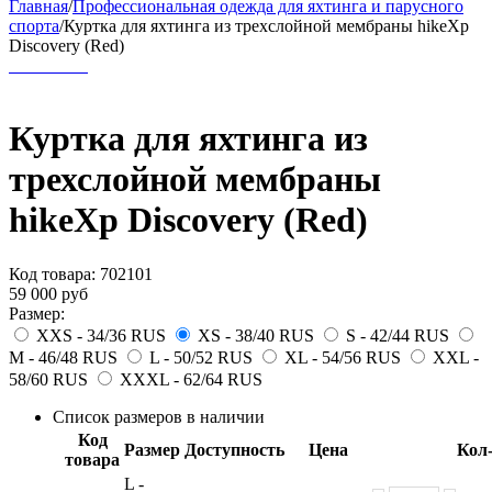
Главная
/
Профессиональная одежда для яхтинга и парусного
спорта
/
Куртка для яхтинга из трехслойной мембраны hikeXp
Discovery (Red)
Куртка для яхтинга из
трехслойной мембраны
hikeXp Discovery (Red)
Код товара:
702101
59 000
руб
Размер:
XXS - 34/36 RUS
XS - 38/40 RUS
S - 42/44 RUS
M - 46/48 RUS
L - 50/52 RUS
XL - 54/56 RUS
XXL -
58/60 RUS
XXXL - 62/64 RUS
Список размеров в наличии
Код
Размер
Доступность
Цена
Кол
товара
L -