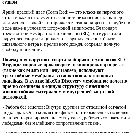
судном.
Яркий красный цвет (Team Red) — это классика парусного
стиля и важный элемент пассивной безопасности: шкипер
или матрос в такой экипировке отчетливо виден на палубе и в
воде даже в условиях штормовой видимости. Благодаря
трехслойной мембранной технологии (3L), эта куртка для
парусного спорта защищает от ледяных соленых брызг,
шквального ветра и проливного дождя, сохраняя полную
свободу движений.
Почему для парусного спорта выбирают технологию 3L?
Ведущие мировые производители экипировки для регат
(такие как Musto или Helly Hansen) используют
трехслойные мембраны в своих топовых гоночных
линейках. В куртке hikeXp Discovery мембранное полотно
прочно соединено в единую структуру с внешним
износостойким материалом и внутренней защитной
подложкой.
•
Работа без зацепов: Внутри куртки нет отдельной сетчатой
подкладки. Она скользит по флису или термобелью, позволяя
мгновенно реагировать на смену галса, работать со шкотами и
лебедками без малейшего сопротивления ткани.