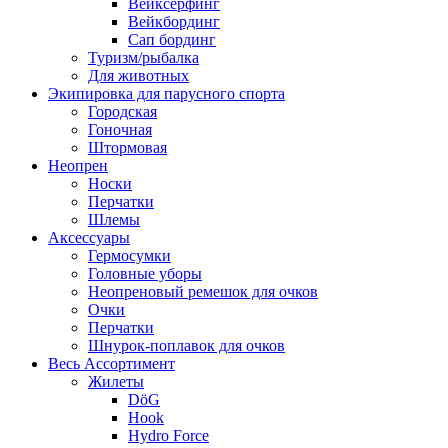
Вейксёрфинг
Вейкбординг
Сап бординг
Туризм/рыбалка
Для животных
Экипировка для парусного спорта
Городская
Гоночная
Штормовая
Неопрен
Носки
Перчатки
Шлемы
Аксессуары
Гермосумки
Головные уборы
Неопреновый ремешок для очков
Очки
Перчатки
Шнурок-поплавок для очков
Весь Ассортимент
Жилеты
DöG
Hook
Hydro Force