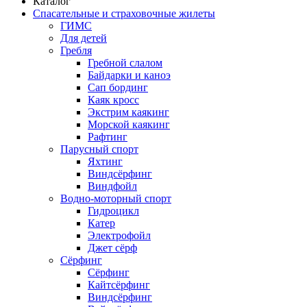
Каталог
Спасательные и страховочные жилеты
ГИМС
Для детей
Гребля
Гребной слалом
Байдарки и каноэ
Сап бординг
Каяк кросс
Экстрим каякинг
Морской каякинг
Рафтинг
Парусный спорт
Яхтинг
Виндсёрфинг
Виндфойл
Водно-моторный спорт
Гидроцикл
Катер
Электрофойл
Джет сёрф
Сёрфинг
Сёрфинг
Кайтсёрфинг
Виндсёрфинг