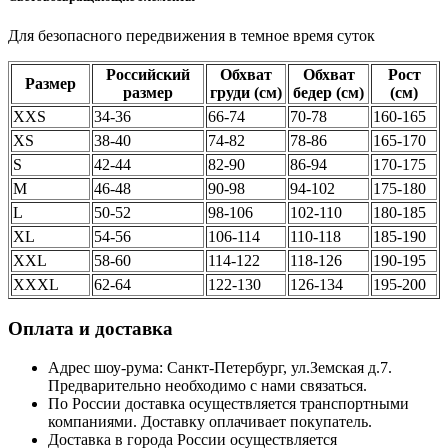
Для безопасного передвижения в темное время суток
Российский
Обхват
Обхват
Рост
Размер
размер
груди (см)
бедер (см)
(см)
XXS
34-36
66-74
70-78
160-165
XS
38-40
74-82
78-86
165-170
S
42-44
82-90
86-94
170-175
M
46-48
90-98
94-102
175-180
L
50-52
98-106
102-110
180-185
XL
54-56
106-114
110-118
185-190
XXL
58-60
114-122
118-126
190-195
XXXL
62-64
122-130
126-134
195-200
Оплата и доставка
Адрес шоу-рума: Санкт-Петербург, ул.Земская д.7.
Предварительно необходимо с нами связаться.
По России доставка осуществляется транспортными
компаниями. Доставку оплачивает покупатель.
Доставка в города России осуществляется