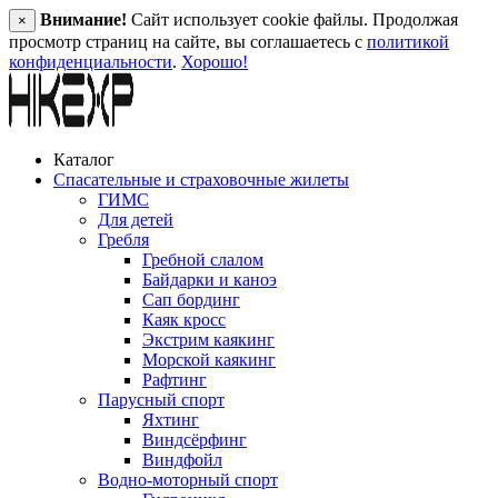
Внимание!
Сайт использует cookie файлы. Продолжая
×
просмотр страниц на сайте, вы соглашаетесь с
политикой
конфиденциальности
.
Хорошо!
Каталог
Спасательные и страховочные жилеты
ГИМС
Для детей
Гребля
Гребной слалом
Байдарки и каноэ
Сап бординг
Каяк кросс
Экстрим каякинг
Морской каякинг
Рафтинг
Парусный спорт
Яхтинг
Виндсёрфинг
Виндфойл
Водно-моторный спорт