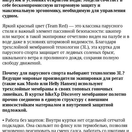
себе бескомпромиссную штормовую защиту и
максимальную эргономику, необходимую для управления
судном.
Яркий красный цвет (Team Red) — это классика парусного
стиля и важный элемент пассивной безопасности: шкипер
или матрос в такой экипировке отчетливо виден на палубе и в
воде даже в условиях штормовой видимости. Благодаря
трехслойной мембранной технологии (3L), эта куртка для
парусного спорта защищает от ледяных соленых брызг,
шквального ветра и проливного дождя, сохраняя полную
свободу движений.
Почему для парусного спорта выбирают технологию 3L?
Ведущие мировые производители экипировки для регат
(такие как Musto или Helly Hansen) используют
трехслойные мембраны в своих топовых гоночных
линейках. В куртке hikeXp Discovery мембранное полотно
прочно соединено в единую структуру с внешним
износостойким материалом и внутренней защитной
подложкой.
•
Работа без зацепов: Внутри куртки нет отдельной сетчатой
подкладки. Она скользит по флису или термобелью, позволяя
мгновенно реагировать на смену галса, работать со шкотами и