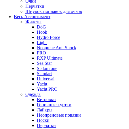
Очки
Перчатки
Шнурок-поплавок для очков
Весь Ассортимент
Жилеты
DöG
Hook
Hydro Force
Light
Neoprene Anti Shock
PRO
RXP Ultimate
Sea Star
Slalom one
Standart
Universal
Yacht
Yacht PRO
Одежда
Ветровки
Гоночные куртки
Лайкры
Неопреновые повязки
Носки
Перчатки