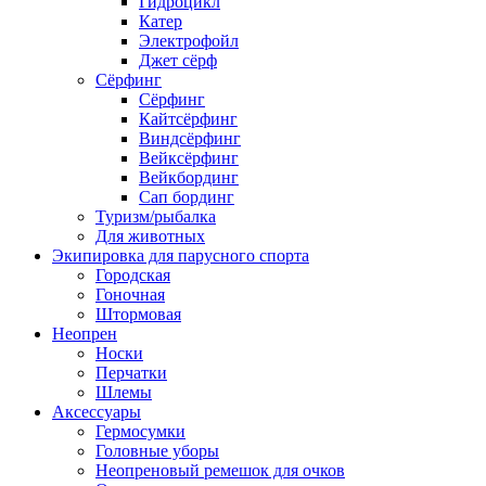
Гидроцикл
Катер
Электрофойл
Джет сёрф
Сёрфинг
Сёрфинг
Кайтсёрфинг
Виндсёрфинг
Вейксёрфинг
Вейкбординг
Сап бординг
Туризм/рыбалка
Для животных
Экипировка для парусного спорта
Городская
Гоночная
Штормовая
Неопрен
Носки
Перчатки
Шлемы
Аксессуары
Гермосумки
Головные уборы
Неопреновый ремешок для очков