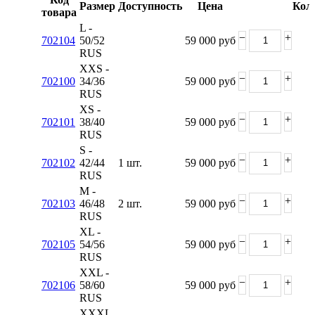
Размер
Доступность
Цена
Кол
товара
L -
−
+
702104
50/52
59 000
руб
RUS
XXS -
−
+
702100
34/36
59 000
руб
RUS
XS -
−
+
702101
38/40
59 000
руб
RUS
S -
−
+
702102
42/44
1 шт.
59 000
руб
RUS
M -
−
+
702103
46/48
2 шт.
59 000
руб
RUS
XL -
−
+
702105
54/56
59 000
руб
RUS
XXL -
−
+
702106
58/60
59 000
руб
RUS
XXXL