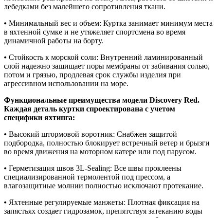
лебедками без малейшего сопротивления ткани.
•
Минимальный вес и объем: Куртка занимает минимум места
в яхтенной сумке и не утяжеляет спортсмена во время
динамичной работы на борту.
•
Стойкость к морской соли: Внутренний ламинированный
слой надежно защищает поры мембраны от забивания солью,
потом и грязью, продлевая срок службы изделия при
агрессивном использовании на море.
Функциональные преимущества модели Discovery Red.
Каждая деталь куртки спроектирована с учетом
специфики яхтинга:
•
Высокий штормовой воротник: Снабжен защитой
подбородка, полностью блокирует встречный ветер и брызги
во время движения на моторном катере или под парусом.
•
Герметизация швов 3L-Sealing: Все швы проклеены
специализированной термолентой под прессом, а
влагозащитные молнии полностью исключают протекание.
•
Яхтенные регулируемые манжеты: Плотная фиксация на
запястьях создает гидрозамок, препятствуя затеканию воды