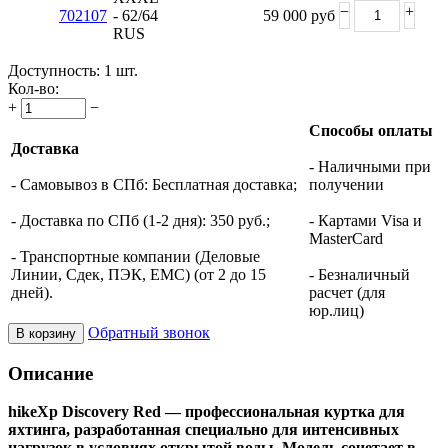
−
+
702107
- 62/64
59 000
руб
RUS
Доступность:
1 шт.
Кол-во:
+
−
Способы оплаты
Доставка
- Наличными при
- Самовывоз в СПб: Бесплатная доставка;
получении
- Доставка по СПб (1-2 дня): 350 руб.;
- Картами Visa и
MasterCard
- Транспортные компании (Деловые
Линии, Сдек, ПЭК, ЕМС) (от 2 до 15
- Безналичный
дней).
расчет (для
юр.лиц)
Обратный звонок
В корзину
Описание
hikeXp Discovery Red — профессиональная куртка для
яхтинга, разработанная специально для интенсивных
нагрузок в условиях открытой воды. Модель сочетает в