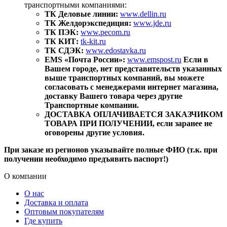
транспортными компаниями:
ТК Деловые линии:
www.dellin.ru
ТК Желдорэкспедиция:
www.jde.ru
ТК ПЭК:
www.pecom.ru
ТК КИТ:
tk-kit.ru
ТК СДЭК:
www.edostavka.ru
EMS «Почта России»:
www.emspost.ru
Если в
Вашем городе, нет представительств указанных
выше транспортных компаний, вы можете
согласовать с менеджерами интернет магазина,
доставку Вашего товара через другие
Транспортные компании.
ДОСТАВКА ОПЛАЧИВАЕТСЯ ЗАКАЗЧИКОМ
ТОВАРА ПРИ ПОЛУЧЕНИИ, если заранее не
оговорены другие условия.
При заказе из регионов указывайте полные ФИО (т.к. при
получении необходимо предъявить паспорт!)
О компании
О нас
Доставка и оплата
Оптовым покупателям
Где купить