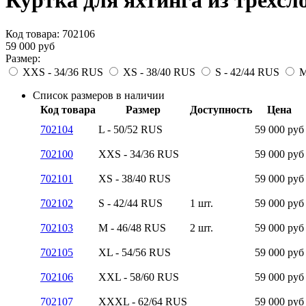
Куртка для яхтинга из трехсл
Код товара:
702106
59 000
руб
Размер:
XXS - 34/36 RUS
XS - 38/40 RUS
S - 42/44 RUS
M
Список размеров в наличии
Код товара
Размер
Доступность
Цена
702104
L - 50/52 RUS
59 000
руб
702100
XXS - 34/36 RUS
59 000
руб
702101
XS - 38/40 RUS
59 000
руб
702102
S - 42/44 RUS
1 шт.
59 000
руб
702103
M - 46/48 RUS
2 шт.
59 000
руб
702105
XL - 54/56 RUS
59 000
руб
702106
XXL - 58/60 RUS
59 000
руб
702107
XXXL - 62/64 RUS
59 000
руб