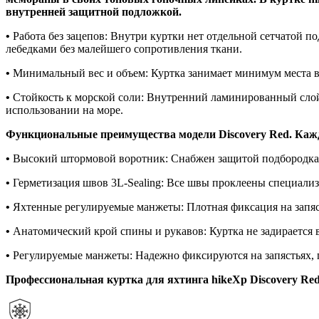
внутренней защитной подложкой.
•
Работа без зацепов: Внутри куртки нет отдельной сетчатой по
лебедками без малейшего сопротивления ткани.
•
Минимальный вес и объем: Куртка занимает минимум места в 
•
Стойкость к морской соли: Внутренний ламинированный слой
использовании на море.
Функциональные преимущества модели Discovery Red. Кажд
•
Высокий штормовой воротник: Снабжен защитой подбородка, 
•
Герметизация швов 3L-Sealing: Все швы проклеены специали
•
Яхтенные регулируемые манжеты: Плотная фиксация на запясть
•
Анатомический крой спины и рукавов: Куртка не задирается 
•
Регулируемые манжеты: Надежно фиксируются на запястьях, п
Профессиональная куртка для яхтинга hikeXp Discovery Re