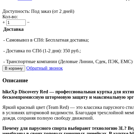
Доступность:
Под заказ (от 2 дней)
Кол-во:
+
−
Доставка
- Самовывоз в СПб: Бесплатная доставка;
- Доставка по СПб (1-2 дня): 350 руб.;
- Транспортные компании (Деловые Линии, Сдек, ПЭК, ЕМС) (о
Обратный звонок
В корзину
Описание
hikeXp Discovery Red — профессиональная куртка для яхтин
бескомпромиссную штормовую защиту и максимальную эрго
Яркий красный цвет (Team Red) — это классика парусного стил
в условиях штормовой видимости. Благодаря трехслойной мембр
дождя, сохраняя полную свободу движений.
Почему для парусного спорта выбирают технологию 3L? Вед
мембраны в своих топовых гоночных линейках. В куртке hi