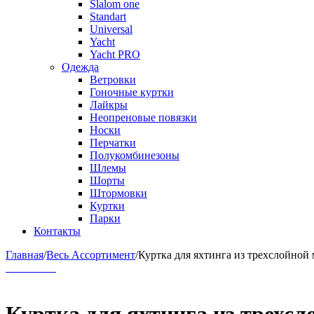
Slalom one
Standart
Universal
Yacht
Yacht PRO
Одежда
Ветровки
Гоночные куртки
Лайкры
Неопреновые повязки
Носки
Перчатки
Полукомбинезоны
Шлемы
Шорты
Штормовки
Куртки
Парки
Контакты
Главная
/
Весь Ассортимент
/
Куртка для яхтинга из трехслойной 