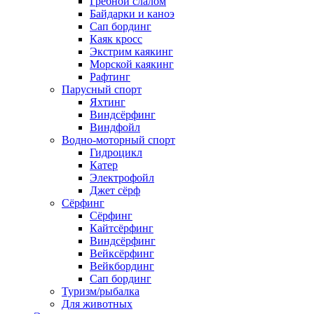
Гребной слалом
Байдарки и каноэ
Сап бординг
Каяк кросс
Экстрим каякинг
Морской каякинг
Рафтинг
Парусный спорт
Яхтинг
Виндсёрфинг
Виндфойл
Водно-моторный спорт
Гидроцикл
Катер
Электрофойл
Джет сёрф
Сёрфинг
Сёрфинг
Кайтсёрфинг
Виндсёрфинг
Вейксёрфинг
Вейкбординг
Сап бординг
Туризм/рыбалка
Для животных