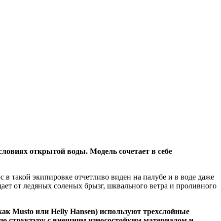
словиях открытой воды. Модель сочетает в себе
 в такой экипировке отчетливо виден на палубе и в воде даже
ает от ледяных соленых брызг, шквального ветра и проливного
ак Musto или Helly Hansen) используют трехслойные
ную структуру с внешним износостойким материалом и