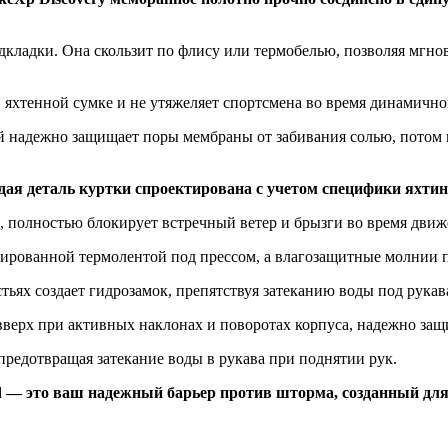
дкладки. Она скользит по флису или термобелью, позволяя мгнов
яхтенной сумке и не утяжеляет спортсмена во время динамичной
 надежно защищает поры мембраны от забивания солью, потом и
ая деталь куртки спроектирована с учетом специфики яхтин
полностью блокирует встречный ветер и брызги во время движе
зированной термолентой под прессом, а влагозащитные молнии 
ях создает гидрозамок, препятствуя затеканию воды под рукава
вверх при активных наклонах и поворотах корпуса, надежно защ
редотвращая затекание воды в рукава при поднятии рук.
d — это ваш надежный барьер против шторма, созданный для 