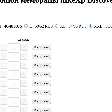
ойной мембраны hikeXp Discove
 - 46/48 RUS
L - 50/52 RUS
XL - 54/56 RUS
XXL - 58/
Кол-во
−
+
В корзину
−
+
В корзину
−
+
В корзину
−
+
В корзину
−
+
В корзину
−
+
В корзину
−
+
В корзину
−
+
В корзину