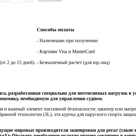
Способы оплаты
- Наличными при получении
- Картами Visa и MasterCard
т 2 до 15 дней).
- Безналичный расчет (для юр.лиц)
га, разработанная специально для интенсивных нагрузок в у
номику, необходимую для управления судном.
я и важный элемент пассивной безопасности: шкипер или матрос
анной технологии (3L), эта куртка для парусного спорта защищ
ущие мировые производители экипировки для регат (такие к
keXp Discovery мембранное полотно прочно соединено в еди