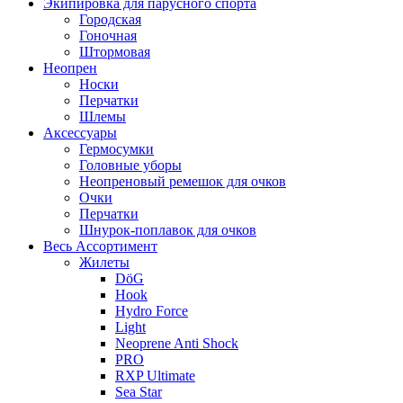
Экипировка для парусного спорта
Городская
Гоночная
Штормовая
Неопрен
Носки
Перчатки
Шлемы
Аксессуары
Гермосумки
Головные уборы
Неопреновый ремешок для очков
Очки
Перчатки
Шнурок-поплавок для очков
Весь Ассортимент
Жилеты
DöG
Hook
Hydro Force
Light
Neoprene Anti Shock
PRO
RXP Ultimate
Sea Star