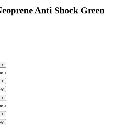
eoprene Anti Shock Green
+
чии
+
ну
+
чии
+
ну