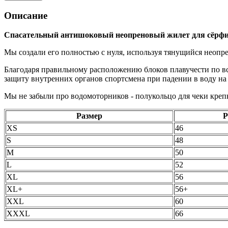
Описание
Спасательный антишоковый неопреновый жилет для сёрфинга
Мы создали его полностью с нуля, используя тянущийся неопр
Благодаря правильному расположению блоков плавучести по вс
защиту внутренних органов спортсмена при падении в воду на
Мы не забыли про водомоторников - полукольцо для чеки кре
Размер
Р
XS
46
S
48
M
50
L
52
XL
56
XL+
56+
XXL
60
XXXL
66