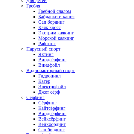
Для детей
Гребля
Гребной слалом
Байдарки и каноэ
Сап бординг
Каяк кросс
Экстрим каякинг
Морской каякинг
Рафтинг
Парусный спорт
Яхтинг
Виндсёрфинг
Виндфойл
Водно-моторный спорт
Гидроцикл
Катер
Электрофойл
Джет сёрф
Сёрфинг
Сёрфинг
Кайтсёрфинг
Виндсёрфинг
Вейксёрфинг
Вейкбординг
Сап бординг