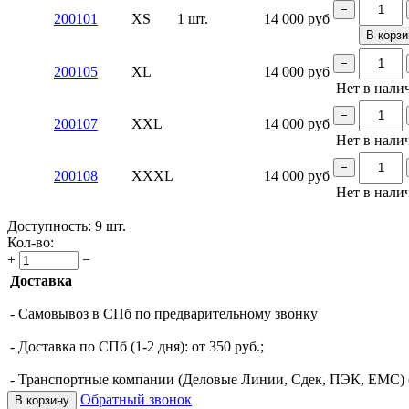
−
200101
XS
1 шт.
14 000
руб
В корзи
−
200105
XL
14 000
руб
Нет в нали
−
200107
XXL
14 000
руб
Нет в нали
−
200108
XXXL
14 000
руб
Нет в нали
Доступность:
9 шт.
Кол-во:
+
−
Доставка
- Самовывоз в СПб по предварительному звонку
- Доставка по СПб (1-2 дня): от 350 руб.;
- Транспортные компании (Деловые Линии, Сдек, ПЭК, ЕМС) (о
Обратный звонок
В корзину