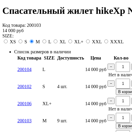
Спасательный жилет hikeXp N
Код товара:
200103
14 000
руб
SIZE:
XS
S
M
L
XL
XL+
XXL
XXXL
Список размеров в наличии
Код товара
SIZE
Доступность
Цена
Кол-во
−
200104
L
14 000
руб
Нет в нали
−
200102
S
4 шт.
14 000
руб
В корзи
−
200106
XL+
14 000
руб
Нет в нали
−
200103
M
9 шт.
14 000
руб
В корзи