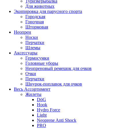
Туризм/рыбалка
Для животных
Экипировка для парусного спорта
Городская
Гоночная
Штормовая
Неопрен
Носки
Перчатки
Шлемы
Аксессуары
Гермосумки
Головные уборы
Неопреновый ремешок для очков
Очки
Перчатки
Шнурок-поплавок для очков
Весь Ассортимент
Жилеты
DöG
Hook
Hydro Force
Light
Neoprene Anti Shock
PRO