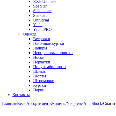
RXP Ultimate
Sea Star
Slalom one
Standart
Universal
Yacht
Yacht PRO
Одежда
Ветровки
Гоночные куртки
Лайкры
Неопреновые повязки
Носки
Перчатки
Полукомбинезоны
Шлемы
Шорты
Штормовки
Куртки
Парки
Контакты
Главная
/
Весь Ассортимент
/
Жилеты
/
Neoprene Anti Shock
/
Спасат