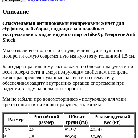
Описание
Спасательный антишоковый неопреновый жилет для
сёрфинга, вейкборда, гидроцикла и подобных
экстремальных видов водного спорта hikeXp Neoprene Anti
Shock.
Мы создали его полностью с нуля, используя тянущийся
неопрен и самую современную мягкую пену толщиной 1,5 см.
Благодаря правильному расположению блоков плавучести по
всей поверхности и амортизирующим свойствам неопрена,
жилет распределяет ударные нагрузки по всему телу,
обеспечивая защиту внутренних органов спортсмена при
падении в воду на большой скорости.
Мы не забыли про водомоторников - полукольцо для чеки
крепко вшито в нижнюю правую часть жилета.
Российский
Обхват
Рекомендуемый
Размер
размер
груди (см)
вес (кг)
XS
46
85-92
40-50
S
48
89-96
50-60