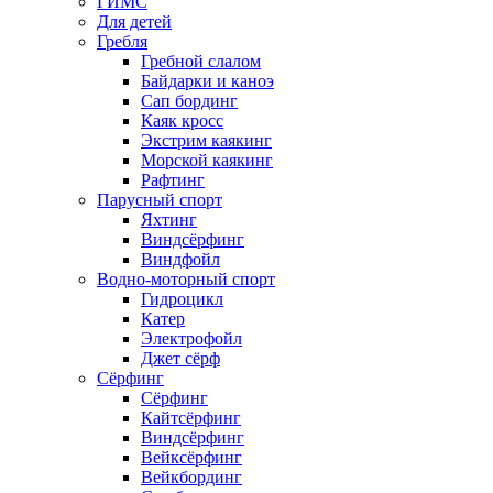
ГИМС
Для детей
Гребля
Гребной слалом
Байдарки и каноэ
Сап бординг
Каяк кросс
Экстрим каякинг
Морской каякинг
Рафтинг
Парусный спорт
Яхтинг
Виндсёрфинг
Виндфойл
Водно-моторный спорт
Гидроцикл
Катер
Электрофойл
Джет сёрф
Сёрфинг
Сёрфинг
Кайтсёрфинг
Виндсёрфинг
Вейксёрфинг
Вейкбординг