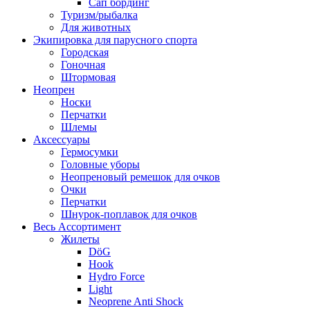
Сап бординг
Туризм/рыбалка
Для животных
Экипировка для парусного спорта
Городская
Гоночная
Штормовая
Неопрен
Носки
Перчатки
Шлемы
Аксессуары
Гермосумки
Головные уборы
Неопреновый ремешок для очков
Очки
Перчатки
Шнурок-поплавок для очков
Весь Ассортимент
Жилеты
DöG
Hook
Hydro Force
Light
Neoprene Anti Shock