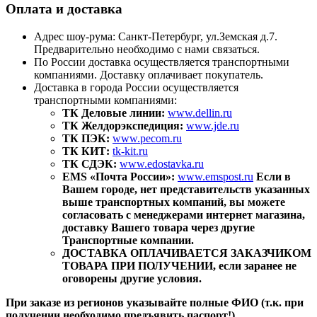
Оплата и доставка
Адрес шоу-рума: Санкт-Петербург, ул.Земская д.7.
Предварительно необходимо с нами связаться.
По России доставка осуществляется транспортными
компаниями. Доставку оплачивает покупатель.
Доставка в города России осуществляется
транспортными компаниями:
ТК Деловые линии:
www.dellin.ru
ТК Желдорэкспедиция:
www.jde.ru
ТК ПЭК:
www.pecom.ru
ТК КИТ:
tk-kit.ru
ТК СДЭК:
www.edostavka.ru
EMS «Почта России»:
www.emspost.ru
Если в
Вашем городе, нет представительств указанных
выше транспортных компаний, вы можете
согласовать с менеджерами интернет магазина,
доставку Вашего товара через другие
Транспортные компании.
ДОСТАВКА ОПЛАЧИВАЕТСЯ ЗАКАЗЧИКОМ
ТОВАРА ПРИ ПОЛУЧЕНИИ, если заранее не
оговорены другие условия.
При заказе из регионов указывайте полные ФИО (т.к. при
получении необходимо предъявить паспорт!)