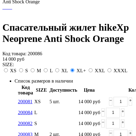
Anti Shock Orange
Спасательный жилет hikeXp
Neoprene Anti Shock Orange
Код товара:
200086
14 000
руб
SIZE:
XS
S
M
L
XL
XL+
XXL
XXXL
Список размеров в наличии
Код
SIZE
Доступность
Цена
Кол
товара
−
+
200081
XS
5 шт.
14 000
руб
−
+
200084
L
14 000
руб
−
+
200082
S
14 000
руб
−
+
200083
M
2 шт.
14 000
руб