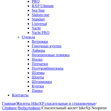
PRO
RXP Ultimate
Sea Star
Slalom one
Standart
Universal
Yacht
Yacht PRO
Одежда
Ветровки
Гоночные куртки
Лайкры
Неопреновые повязки
Носки
Перчатки
Полукомбинезоны
Шлемы
Шорты
Штормовки
Куртки
Парки
Контакты
Главная
/
Жилеты HikeXP спасательные и страховочные
/
Сёрфинг
/
Вейксёрфинг
/
Спасательный жилет hikeXp Neoprene