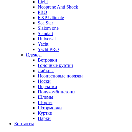
Light
Neoprene Anti Shock
PRO
RXP Ultimate
Sea Star
Slalom one
Standart
Universal
Yacht
Yacht PRO
Одежда
Ветровки
Гоночные куртки
Лайкры
Неопреновые повязки
Носки
Перчатки
Полукомбинезоны
Шлемы
Шорты
Штормовки
Куртки
Парки
Контакты