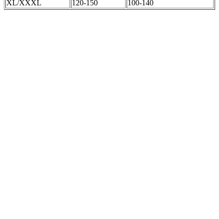
XL/XXXL
120-150
100-140