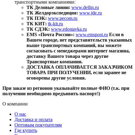
транспортными компаниями:
ТК Деловые линии:
www.dellin.ru
ТК Желдорэкспедиция:
www.jde.ru
ТК ПЭК:
www.pecom.ru
ТК КИТ:
tk-kit.ru
ТК СДЭК:
www.edostavka.ru
EMS «Почта России»:
www.emspost.ru
Если в
Вашем городе, нет представительств указанных
выше транспортных компаний, вы можете
согласовать с менеджерами интернет магазина,
доставку Вашего товара через другие
Транспортные компании.
ДОСТАВКА ОПЛАЧИВАЕТСЯ ЗАКАЗЧИКОМ
ТОВАРА ПРИ ПОЛУЧЕНИИ, если заранее не
оговорены другие условия.
При заказе из регионов указывайте полные ФИО (т.к. при
получении необходимо предъявить паспорт!)
О компании
О нас
Доставка и оплата
Оптовым покупателям
Где купить