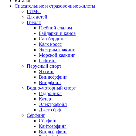
Каталог
Спасательные и страховочные жилеты
ГИМС
Для детей
Гребля
Гребной слалом
Байдарки и каноэ
Сап бординг
Каяк кросс
Экстрим каякинг
Морской каякинг
Рафтинг
Парусный спорт
Яхтинг
Виндсёрфинг
Виндфойл
Водно-моторный спорт
Гидроцикл
Катер
Электрофойл
Джет сёрф
Сёрфинг
Сёрфинг
Кайтсёрфинг
Виндсёрфинг