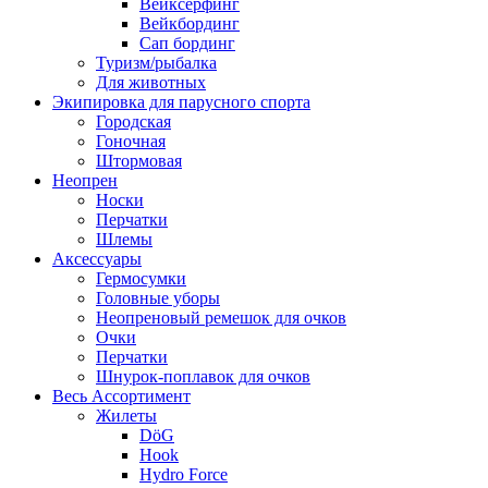
Вейксёрфинг
Вейкбординг
Сап бординг
Туризм/рыбалка
Для животных
Экипировка для парусного спорта
Городская
Гоночная
Штормовая
Неопрен
Носки
Перчатки
Шлемы
Аксессуары
Гермосумки
Головные уборы
Неопреновый ремешок для очков
Очки
Перчатки
Шнурок-поплавок для очков
Весь Ассортимент
Жилеты
DöG
Hook
Hydro Force