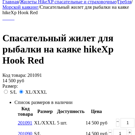
Главная
/
Жилеты HikeXP спасательные и страховочные
/
Гребля
/
Морской каякинг
/
Спасательный жилет для рыбалки на каяке
hikeXp Hook Red
Спасательный жилет для
рыбалки на каяке hikeXp
Hook Red
Код товара:
201091
14 500
руб
Размер:
S/L
XL/XXXL
Список размеров в наличии
Код
Размер
Доступность
Цена
товара
−
201091
XL/XXXL
5 шт.
14 500
руб
−
+
201090
S/L
14 500
руб