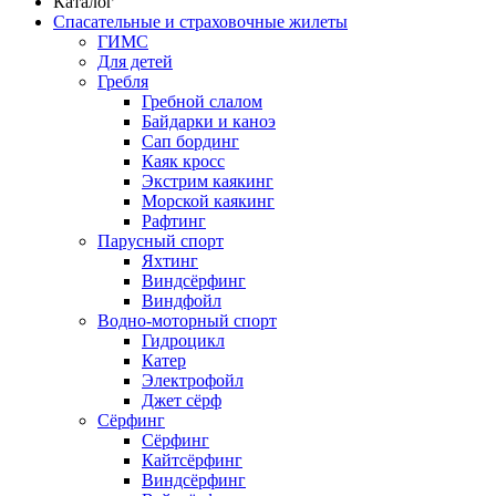
Каталог
Спасательные и страховочные жилеты
ГИМС
Для детей
Гребля
Гребной слалом
Байдарки и каноэ
Сап бординг
Каяк кросс
Экстрим каякинг
Морской каякинг
Рафтинг
Парусный спорт
Яхтинг
Виндсёрфинг
Виндфойл
Водно-моторный спорт
Гидроцикл
Катер
Электрофойл
Джет сёрф
Сёрфинг
Сёрфинг
Кайтсёрфинг
Виндсёрфинг