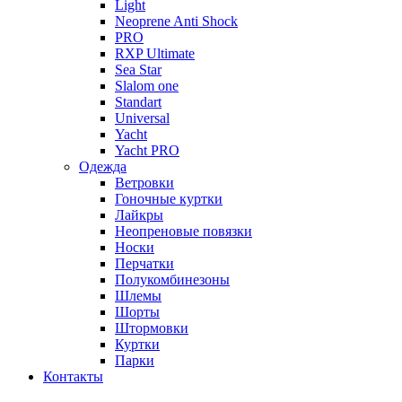
Light
Neoprene Anti Shock
PRO
RXP Ultimate
Sea Star
Slalom one
Standart
Universal
Yacht
Yacht PRO
Одежда
Ветровки
Гоночные куртки
Лайкры
Неопреновые повязки
Носки
Перчатки
Полукомбинезоны
Шлемы
Шорты
Штормовки
Куртки
Парки
Контакты