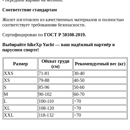
Соответствие стандартам
Жилет изготовлен из качественных материалов и полностью
соответствует требованиям безопасности.
Сертифицирован по
ГОСТ Р 58108-2019.
Выбирайте hikeXp Yacht — ваш надёжный партнёр в
парусном спорте!
Обхват груди
Размер
Рекомендуемый вес (кг)
(см)
XXS
71-81
30-40
XS
79-88
40-50
S
85-96
50-60
M
90-102
60-70
L
100-110
>70
XL
108-120
>70
XXL
118-132
>70