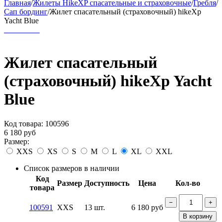
Главная
/
Жилеты HikeXP спасательные и страховочные
/
Гребля
/
Сап бординг
/
Жилет спасательный (страховочный) hikeXp
Yacht Blue
Жилет спасательный
(страховочный) hikeXp Yacht
Blue
Код товара:
100596
6 180
руб
Размер:
XXS
XS
S
M
L
XL
XXL
Список размеров в наличии
Код
Размер
Доступность
Цена
Кол-во
товара
−
+
100591
XXS
13 шт.
6 180
руб
В корзину