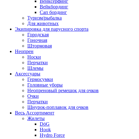
Вейксёрфинг
Вейкбординг
Сап бординг
Туризм/рыбалка
Для животных
Экипировка для парусного спорта
Городская
Гоночная
Штормовая
Неопрен
Носки
Перчатки
Шлемы
Аксессуары
Гермосумки
Головные уборы
Неопреновый ремешок для очков
Очки
Перчатки
Шнурок-поплавок для очков
Весь Ассортимент
Жилеты
DöG
Hook
Hydro Force