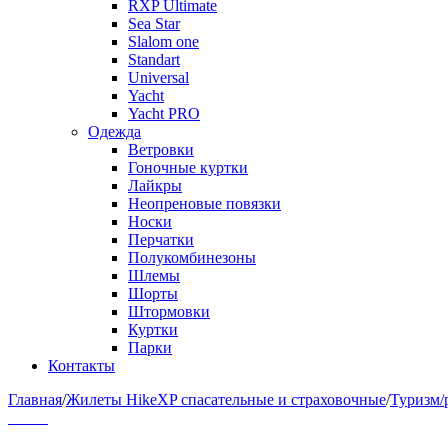
RXP Ultimate
Sea Star
Slalom one
Standart
Universal
Yacht
Yacht PRO
Одежда
Ветровки
Гоночные куртки
Лайкры
Неопреновые повязки
Носки
Перчатки
Полукомбинезоны
Шлемы
Шорты
Штормовки
Куртки
Парки
Контакты
Главная
/
Жилеты HikeXP спасательные и страховочные
/
Туризм/