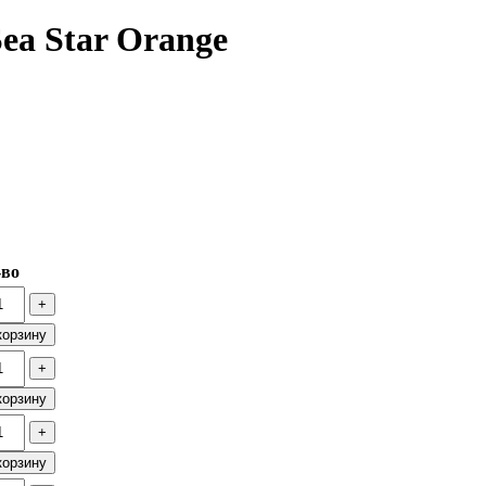
ea Star Orange
-во
+
корзину
+
корзину
+
корзину