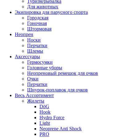
Туризм/рыбалка
Для животных
Экипировка для парусного спорта
Городская
Гоночная
Штормовая
Неопрен
Носки
Перчатки
Шлемы
Аксессуары
Гермосумки
Головные уборы
Неопреновый ремешок для очков
Очки
Перчатки
Шнурок-поплавок для очков
Весь Ассортимент
Жилеты
DöG
Hook
Hydro Force
Light
Neoprene Anti Shock
PRO