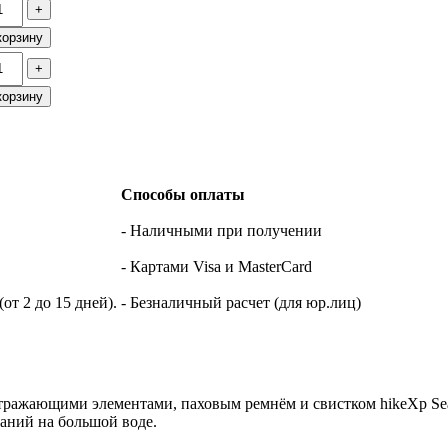
+
корзину
+
корзину
Способы оплаты
- Наличными при получении
- Картами Visa и MasterCard
т 2 до 15 дней).
- Безналичный расчет (для юр.лиц)
ражающими элементами, паховым ремнём и свистком hikeXp Sea S
аний на большой воде.