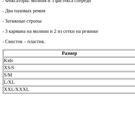
- Фиксаторы: молния и 3 фастекса спереди
- Два паховых ремня
- Затяжные стропы
- 3 кармана на молнии и 2 из сетки на резинке
- Свисток – пластик.
Размер
Kids
XS/S
S/M
L/XL
XXL/XXXL