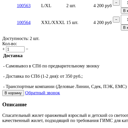
−
100563
L/XL
2 шт.
4 200
руб
В 
−
100564
XXL/XXXL
15 шт.
4 200
руб
В 
Доступность:
2 шт.
Кол-во:
+
−
Доставка
- Самовывоз в СПб по предварительному звонку
- Доставка по СПб (1-2 дня): от 350 руб.;
- Транспортные компании (Деловые Линии, Сдек, ПЭК, ЕМС) (о
Обратный звонок
В корзину
Описание
Спасательный жилет оранжевый взрослый и детский со светоот
качественный жилет, подходящий по требования ГИМС для кат