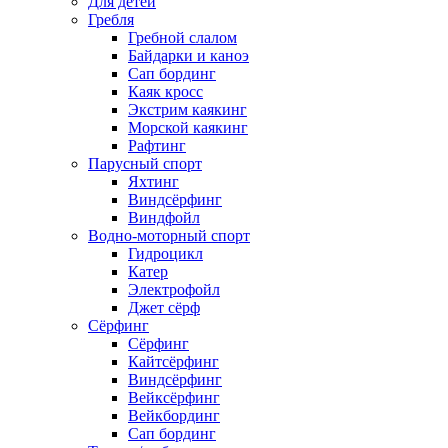
Для детей
Гребля
Гребной слалом
Байдарки и каноэ
Сап бординг
Каяк кросс
Экстрим каякинг
Морской каякинг
Рафтинг
Парусный спорт
Яхтинг
Виндсёрфинг
Виндфойл
Водно-моторный спорт
Гидроцикл
Катер
Электрофойл
Джет сёрф
Сёрфинг
Сёрфинг
Кайтсёрфинг
Виндсёрфинг
Вейксёрфинг
Вейкбординг
Сап бординг