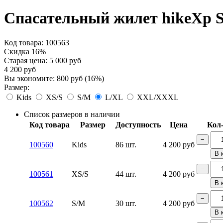
Спасательный жилет hikeXp S
Код товара:
100563
Скидка 16%
Старая цена:
5 000
руб
4 200
руб
Вы экономите:
800
руб
(
16
%)
Размер:
Kids
XS/S
S/M
L/XL
XXL/XXXL
Список размеров в наличии
Код товара
Размер
Доступность
Цена
Кол
−
100560
Kids
86 шт.
4 200
руб
В 
−
100561
XS/S
44 шт.
4 200
руб
В 
−
100562
S/M
30 шт.
4 200
руб
В 