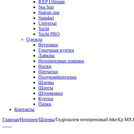
RXP Ultimate
Sea Star
Slalom one
Standart
Universal
Yacht
Yacht PRO
Одежда
Ветровки
Гоночные куртки
Лайкры
Неопреновые повязки
Носки
Перчатки
Полукомбинезоны
Шлемы
Шорты
Штормовки
Куртки
Парки
Контакты
Главная
/
Неопрен
/
Шлемы
/
Гидрошлем неопреновый hikeXp MX