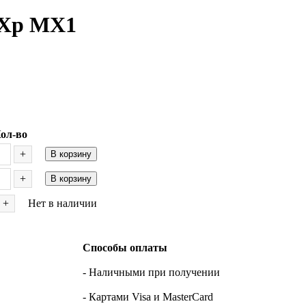
eXp MX1
ол-во
+
В корзину
+
В корзину
+
Нет в наличии
Способы оплаты
- Наличными при получении
- Картами Visa и MasterCard