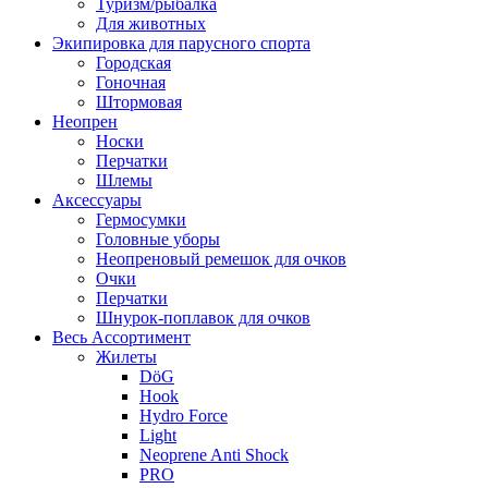
Туризм/рыбалка
Для животных
Экипировка для парусного спорта
Городская
Гоночная
Штормовая
Неопрен
Носки
Перчатки
Шлемы
Аксессуары
Гермосумки
Головные уборы
Неопреновый ремешок для очков
Очки
Перчатки
Шнурок-поплавок для очков
Весь Ассортимент
Жилеты
DöG
Hook
Hydro Force
Light
Neoprene Anti Shock
PRO