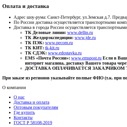
Оплата и доставка
Адрес шоу-рума: Санкт-Петербург, ул.Земская д.7. Предва
По России доставка осуществляется транспортными комп
Доставка в города России осуществляется транспортным
ТК Деловые линии:
www.dellin.ru
ТК Желдорэкспедиция:
www.jde.ru
ТК ПЭК:
www.pecom.ru
ТК КИТ:
tk-kit.ru
ТК СДЭК:
www.edostavka.ru
EMS «Почта России»:
www.emspost.ru
Если в Ваш
интернет магазина, доставку Вашего товара чер
ДОСТАВКА ОПЛАЧИВАЕТСЯ ЗАКАЗЧИКОМ ТОВАР
При заказе из регионов указывайте полные ФИО (т.к. при п
О компании
О нас
Доставка и оплата
Оптовым покупателям
Где купить
Контакты
ГОСТ Р 58108-2019