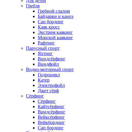
Для детей
Гребля
Гребной слалом
Байдарки и каноэ
Сап бординг
Каяк кросс
Экстрим каякинг
Морской каякинг
Рафтинг
Парусный спорт
Яхтинг
Виндсёрфинг
Виндфойл
Водно-моторный спорт
Гидроцикл
Катер
Электрофойл
Джет сёрф
Сёрфинг
Сёрфинг
Кайтсёрфинг
Виндсёрфинг
Вейксёрфинг
Вейкбординг
Сап бординг