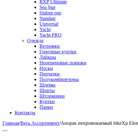
RXP Ultimate
Sea Star
Slalom one
Standart
Universal
Yacht
Yacht PRO
Одежда
Ветровки
Гоночные куртки
Лайкры
Неопреновые повязки
Носки
Перчатки
Полукомбинезоны
Шлемы
Шорты
Штормовки
Куртки
Парки
Контакты
Главная
/
Весь Ассортимент
/
Анорак непромокаемый hikeXp Elem