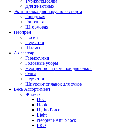
Туризм/рыбалка
Для животных
Экипировка для парусного спорта
Городская
Гоночная
Штормовая
Неопрен
Носки
Перчатки
Шлемы
Аксессуары
Гермосумки
Головные уборы
Неопреновый ремешок для очков
Очки
Перчатки
Шнурок-поплавок для очков
Весь Ассортимент
Жилеты
DöG
Hook
Hydro Force
Light
Neoprene Anti Shock
PRO