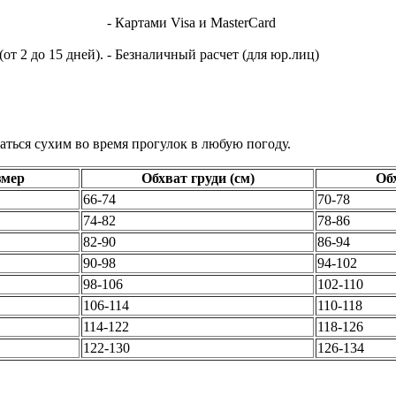
- Картами Visa и MasterCard
т 2 до 15 дней).
- Безналичный расчет (для юр.лиц)
аться сухим во время прогулок в любую погоду.
змер
Обхват груди (см)
Обх
66-74
70-78
74-82
78-86
82-90
86-94
90-98
94-102
98-106
102-110
106-114
110-118
114-122
118-126
122-130
126-134