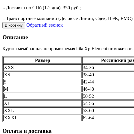
- Доставка по СПб (1-2 дня): 350 руб.;
- Транспортные компании (Деловые Линии, Сдек, ПЭК, ЕМС) (о
Обратный звонок
В корзину
Описание
Куртка мембранная непромокаемая hikeXp Element поможет ост
Размер
Российский ра
XXS
34-36
XS
38-40
S
42-44
M
46-48
L
50-52
XL
54-56
XXL
58-60
XXXL
62-64
Оплата и доставка