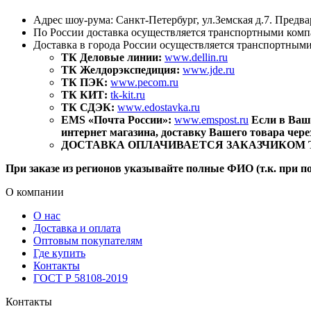
Адрес шоу-рума: Санкт-Петербург, ул.Земская д.7. Предва
По России доставка осуществляется транспортными комп
Доставка в города России осуществляется транспортным
ТК Деловые линии:
www.dellin.ru
ТК Желдорэкспедиция:
www.jde.ru
ТК ПЭК:
www.pecom.ru
ТК КИТ:
tk-kit.ru
ТК СДЭК:
www.edostavka.ru
EMS «Почта России»:
www.emspost.ru
Если в Ваш
интернет магазина, доставку Вашего товара чер
ДОСТАВКА ОПЛАЧИВАЕТСЯ ЗАКАЗЧИКОМ ТОВАР
При заказе из регионов указывайте полные ФИО (т.к. при п
О компании
О нас
Доставка и оплата
Оптовым покупателям
Где купить
Контакты
ГОСТ Р 58108-2019
Контакты