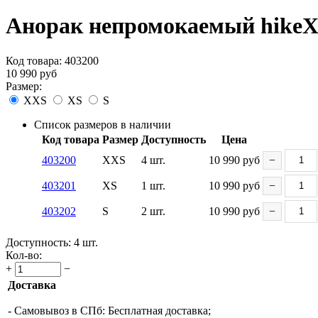
Анорак непромокаемый hikeXp
Код товара:
403200
10 990
руб
Размер:
XXS
XS
S
Список размеров в наличии
Код товара
Размер
Доступность
Цена
403200
XXS
4 шт.
10 990
руб
−
403201
XS
1 шт.
10 990
руб
−
403202
S
2 шт.
10 990
руб
−
Доступность:
4 шт.
Кол-во:
+
−
Доставка
- Самовывоз в СПб: Бесплатная доставка;