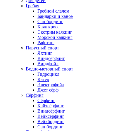
Для детей
Гребля
Гребной слалом
Байдарки и каноэ
Сап бординг
Каяк кросс
Экстрим каякинг
Морской каякинг
Рафтинг
Парусный спорт
Яхтинг
Виндсёрфинг
Виндфойл
Водно-моторный спорт
Гидроцикл
Катер
Электрофойл
Джет сёрф
Сёрфинг
Сёрфинг
Кайтсёрфинг
Виндсёрфинг
Вейксёрфинг
Вейкбординг
Сап бординг