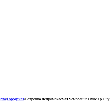
орта
/
Городская
/
Ветровка непромокаемая мембранная hikeXp City