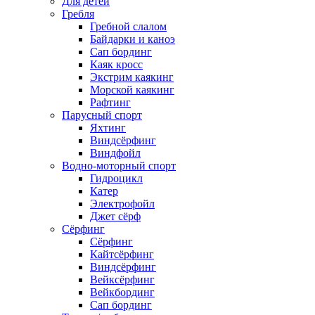
Для детей
Гребля
Гребной слалом
Байдарки и каноэ
Сап бординг
Каяк кросс
Экстрим каякинг
Морской каякинг
Рафтинг
Парусный спорт
Яхтинг
Виндсёрфинг
Виндфойл
Водно-моторный спорт
Гидроцикл
Катер
Электрофойл
Джет сёрф
Сёрфинг
Сёрфинг
Кайтсёрфинг
Виндсёрфинг
Вейксёрфинг
Вейкбординг
Сап бординг