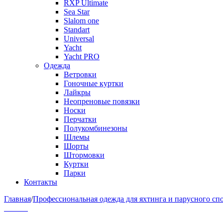
RXP Ultimate
Sea Star
Slalom one
Standart
Universal
Yacht
Yacht PRO
Одежда
Ветровки
Гоночные куртки
Лайкры
Неопреновые повязки
Носки
Перчатки
Полукомбинезоны
Шлемы
Шорты
Штормовки
Куртки
Парки
Контакты
Главная
/
Профессиональная одежда для яхтинга и парусного сп