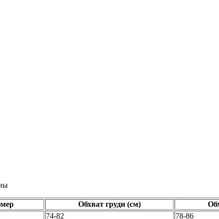
ины
змер
Обхват груди (см)
Обх
74-82
78-86