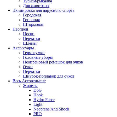
Туризм/рыбалка
Для животных
Экипировка для парусного спорта
Городская
Гоночная
Штормовая
Неопрен
Носки
Перчатки
Шлемы
Аксессуары
Гермосумки
Головные уборы
Неопреновый ремешок для очков
Очки
Перчатки
Шнурок-поплавок для очков
Весь Ассортимент
Жилеты
DöG
Hook
Hydro Force
Light
Neoprene Anti Shock
PRO