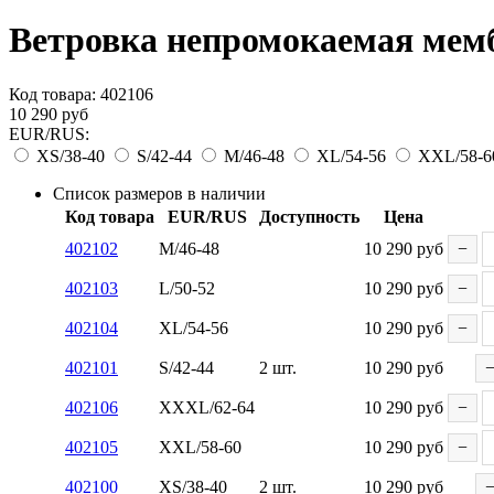
Ветровка непромокаемая мемб
Код товара:
402106
10 290
руб
EUR/RUS:
XS/38-40
S/42-44
M/46-48
XL/54-56
XXL/58-6
Список размеров в наличии
Код товара
EUR/RUS
Доступность
Цена
402102
M/46-48
10 290
руб
−
402103
L/50-52
10 290
руб
−
402104
XL/54-56
10 290
руб
−
402101
S/42-44
2 шт.
10 290
руб
402106
XXXL/62-64
10 290
руб
−
402105
XXL/58-60
10 290
руб
−
402100
XS/38-40
2 шт.
10 290
руб