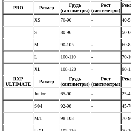
Грудь
Рост
Рек
PRO
Размер
(сантиметры)
(сантиметры)
XS
70-90
-
40-5
S
80-96
-
50-6
M
90-105
-
60-8
L
100-110
-
70-1
XL
108-120
-
90-1
RXP
Грудь
Рост
Рек
Размер
ULTIMATE
(сантиметры)
(сантиметры)
Junior
65-90
-
25-4
S/M
92-98
-
45-7
M/L
98-108
-
70-9
L/XL
105-116
-
70-1