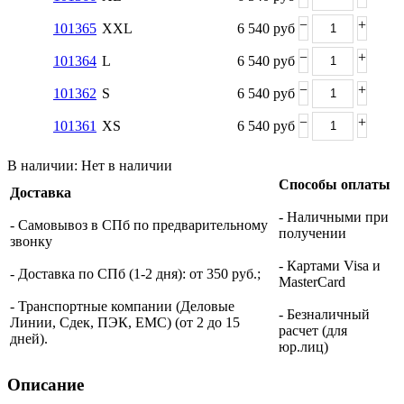
−
+
101365
XXL
6 540
руб
−
+
101364
L
6 540
руб
−
+
101362
S
6 540
руб
−
+
101361
XS
6 540
руб
В наличии:
Нет в наличии
Способы оплаты
Доставка
- Наличными при
- Самовывоз в СПб по предварительному
получении
звонку
- Картами Visa и
- Доставка по СПб (1-2 дня): от 350 руб.;
MasterCard
- Транспортные компании (Деловые
- Безналичный
Линии, Сдек, ПЭК, ЕМС) (от 2 до 15
расчет (для
дней).
юр.лиц)
Описание