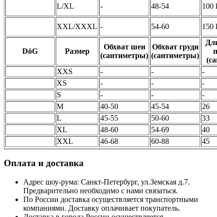
L/XL
-
48-54
100 
XXL/XXXL
-
54-60
150 
Дл
Обхват шеи
Обхват груди
DöG
Размер
п
(сантиметры)
(сантиметры)
(с
XXS
-
-
-
XS
-
-
-
S
-
-
-
M
40-50
45-54
26
L
45-55
50-60
33
XL
48-60
54-69
40
XXL
46-68
60-88
45
Оплата и доставка
Адрес шоу-рума: Санкт-Петербург, ул.Земская д.7.
Предварительно необходимо с нами связаться.
По России доставка осуществляется транспортными
компаниями. Доставку оплачивает покупатель.
Доставка в города России осуществляется