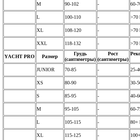
M
90-102
-
60-7
L
100-110
-
>70 
XL
108-120
-
>70 
XXL
118-132
-
>70 
Грудь
Рост
Рек
YACHT PRO
Размер
(сантиметры)
(сантиметры)
JUNIOR
70-85
-
25-4
XS
80-90
-
30-5
S
85-95
-
40-6
M
95-105
-
60-7
L
105-115
-
80+ 
XL
115-125
-
100