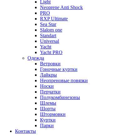
Light
Neoprene Anti Shock
PRO
RXP Ultimate
Sea Star
Slalom one
Standart
Universal
Yacht
Yacht PRO
Одежда
Ветровки
Гоночные куртки
Лайкры
Неопреновые повязки
Носки
Перчатки
Полукомбинезоны
Шлемы
Шорты
Штормовки
Куртки
Парки
Контакты