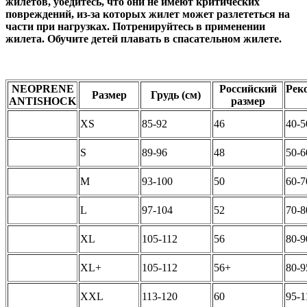
жилетов, убедитесь, что они не имеют критических
повреждений, из-за которых жилет может разлететься на
части при нагрузках. Потренируйтесь в применении
жилета. Обучите детей плавать в спасательном жилете.
NEOPRENE
Российский
Рек
Размер
Грудь (см)
ANTISHOCK
размер
XS
85-92
46
40-5
S
89-96
48
50-6
M
93-100
50
60-7
L
97-104
52
70-8
XL
105-112
56
80-9
XL+
105-112
56+
80-9
XXL
113-120
60
95-1