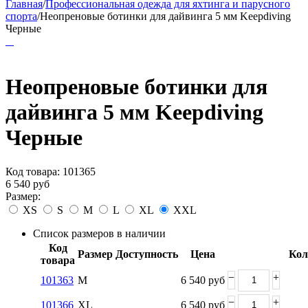
Главная
/
Профессиональная одежда для яхтинга и парусного
спорта
/
Неопреновые ботинки для дайвинга 5 мм Keepdiving
Черные
Неопреновые ботинки для
дайвинга 5 мм Keepdiving
Черные
Код товара:
101365
6 540
руб
Размер:
XS
S
M
L
XL
XXL
Список размеров в наличии
Код
Размер
Доступность
Цена
Кол
товара
−
+
101363
M
6 540
руб
−
+
101366
XL
6 540
руб