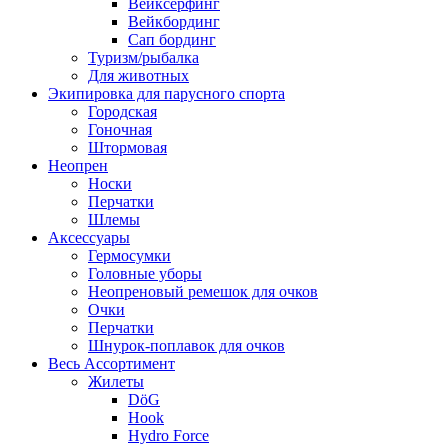
Вейксёрфинг
Вейкбординг
Сап бординг
Туризм/рыбалка
Для животных
Экипировка для парусного спорта
Городская
Гоночная
Штормовая
Неопрен
Носки
Перчатки
Шлемы
Аксессуары
Гермосумки
Головные уборы
Неопреновый ремешок для очков
Очки
Перчатки
Шнурок-поплавок для очков
Весь Ассортимент
Жилеты
DöG
Hook
Hydro Force