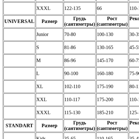
XXXL
122-135
66
110-
Грудь
Рост
Рек
UNIVERSAL
Размер
(сантиметры)
(сантиметры)
Junior
70-80
100-130
30-3
S
81-86
130-165
45-5
M
86-96
145-170
60-7
L
90-100
160-180
75-9
XL
102-110
175-190
80-1
XXL
110-117
175-200
110-
XXXL
115-130
185-210
125-
Грудь
Рост
Рек
STANDART
Размер
(сантиметры)
(сантиметры)
Kids
35-65
110-165
35-4