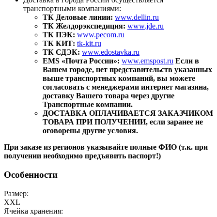
транспортными компаниями:
ТК Деловые линии:
www.dellin.ru
ТК Желдорэкспедиция:
www.jde.ru
ТК ПЭК:
www.pecom.ru
ТК КИТ:
tk-kit.ru
ТК СДЭК:
www.edostavka.ru
EMS «Почта России»:
www.emspost.ru
Если в
Вашем городе, нет представительств указанных
выше транспортных компаний, вы можете
согласовать с менеджерами интернет магазина,
доставку Вашего товара через другие
Транспортные компании.
ДОСТАВКА ОПЛАЧИВАЕТСЯ ЗАКАЗЧИКОМ
ТОВАРА ПРИ ПОЛУЧЕНИИ, если заранее не
оговорены другие условия.
При заказе из регионов указывайте полные ФИО (т.к. при
получении необходимо предъявить паспорт!)
Особенности
Размер:
XXL
Ячейка хранения: