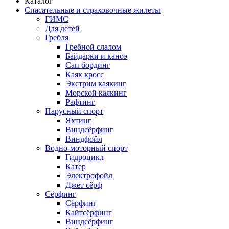
Каталог
Спасательные и страховочные жилеты
ГИМС
Для детей
Гребля
Гребной слалом
Байдарки и каноэ
Сап бординг
Каяк кросс
Экстрим каякинг
Морской каякинг
Рафтинг
Парусный спорт
Яхтинг
Виндсёрфинг
Виндфойл
Водно-моторный спорт
Гидроцикл
Катер
Электрофойл
Джет сёрф
Сёрфинг
Сёрфинг
Кайтсёрфинг
Виндсёрфинг