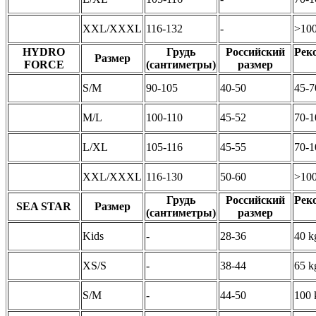
XXL/XXXL
116-132
-
>100
HYDRO
Грудь
Российский
Рек
Размер
FORCE
(сантиметры)
размер
S/M
90-105
40-50
45-7
M/L
100-110
45-52
70-1
L/XL
105-116
45-55
70-1
XXL/XXXL
116-130
50-60
>100
Грудь
Российский
Рек
SEA STAR
Размер
(сантиметры)
размер
Kids
-
28-36
40 k
XS/S
-
38-44
65 k
S/M
-
44-50
100 