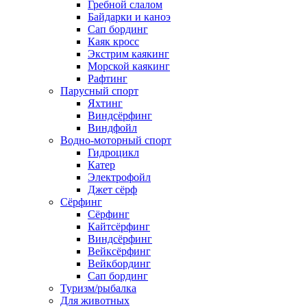
Гребной слалом
Байдарки и каноэ
Сап бординг
Каяк кросс
Экстрим каякинг
Морской каякинг
Рафтинг
Парусный спорт
Яхтинг
Виндсёрфинг
Виндфойл
Водно-моторный спорт
Гидроцикл
Катер
Электрофойл
Джет сёрф
Сёрфинг
Сёрфинг
Кайтсёрфинг
Виндсёрфинг
Вейксёрфинг
Вейкбординг
Сап бординг
Туризм/рыбалка
Для животных