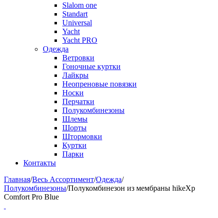
Slalom one
Standart
Universal
Yacht
Yacht PRO
Одежда
Ветровки
Гоночные куртки
Лайкры
Неопреновые повязки
Носки
Перчатки
Полукомбинезоны
Шлемы
Шорты
Штормовки
Куртки
Парки
Контакты
Главная
/
Весь Ассортимент
/
Одежда
/
Полукомбинезоны
/
Полукомбинезон из мембраны hikeXp
Comfort Pro Blue