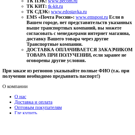
ТК ПЭК:
www.pecom.ru
ТК КИТ:
tk-kit.ru
ТК СДЭК:
www.edostavka.ru
EMS «Почта России»:
www.emspost.ru
Если в
Вашем городе, нет представительств указанных
выше транспортных компаний, вы можете
согласовать с менеджерами интернет магазина,
доставку Вашего товара через другие
Транспортные компании.
ДОСТАВКА ОПЛАЧИВАЕТСЯ ЗАКАЗЧИКОМ
ТОВАРА ПРИ ПОЛУЧЕНИИ, если заранее не
оговорены другие условия.
При заказе из регионов указывайте полные ФИО (т.к. при
получении необходимо предъявить паспорт!)
О компании
О нас
Доставка и оплата
Оптовым покупателям
Где купить
Контакты
ГОСТ Р 58108-2019
Контакты