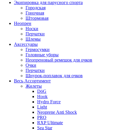
Экипировка для парусного спорта
Городская
Гоночная
Штормовая
Неопрен
Носки
Перчатки
Шлемы
Аксессуары
Гермосумки
Головные уборы
Неопреновый ремешок для очков
Очки
Перчатки
Шнурок-поплавок для очков
Весь Ассортимент
Жилеты
DöG
Hook
Hydro Force
Light
Neoprene Anti Shock
PRO
RXP Ultimate
Sea Star