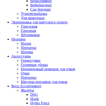
Вейксёрфинг
Вейкбординг
Сап бординг
Туризм/рыбалка
Для животных
Экипировка для парусного спорта
Городская
Гоночная
Штормовая
Неопрен
Носки
Перчатки
Шлемы
Аксессуары
Гермосумки
Головные уборы
Неопреновый ремешок для очков
Очки
Перчатки
Шнурок-поплавок для очков
Весь Ассортимент
Жилеты
DöG
Hook
Hydro Force