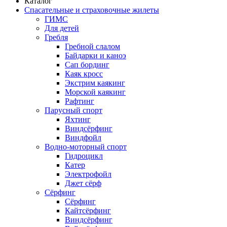
Каталог
Спасательные и страховочные жилеты
ГИМС
Для детей
Гребля
Гребной слалом
Байдарки и каноэ
Сап бординг
Каяк кросс
Экстрим каякинг
Морской каякинг
Рафтинг
Парусный спорт
Яхтинг
Виндсёрфинг
Виндфойл
Водно-моторный спорт
Гидроцикл
Катер
Электрофойл
Джет сёрф
Сёрфинг
Сёрфинг
Кайтсёрфинг
Виндсёрфинг