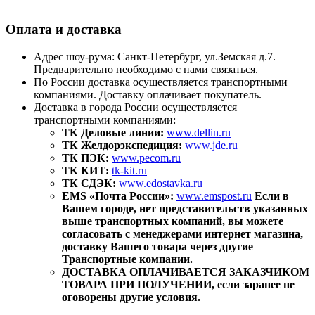
Оплата и доставка
Адрес шоу-рума: Санкт-Петербург, ул.Земская д.7.
Предварительно необходимо с нами связаться.
По России доставка осуществляется транспортными
компаниями. Доставку оплачивает покупатель.
Доставка в города России осуществляется
транспортными компаниями:
ТК Деловые линии:
www.dellin.ru
ТК Желдорэкспедиция:
www.jde.ru
ТК ПЭК:
www.pecom.ru
ТК КИТ:
tk-kit.ru
ТК СДЭК:
www.edostavka.ru
EMS «Почта России»:
www.emspost.ru
Если в
Вашем городе, нет представительств указанных
выше транспортных компаний, вы можете
согласовать с менеджерами интернет магазина,
доставку Вашего товара через другие
Транспортные компании.
ДОСТАВКА ОПЛАЧИВАЕТСЯ ЗАКАЗЧИКОМ
ТОВАРА ПРИ ПОЛУЧЕНИИ, если заранее не
оговорены другие условия.