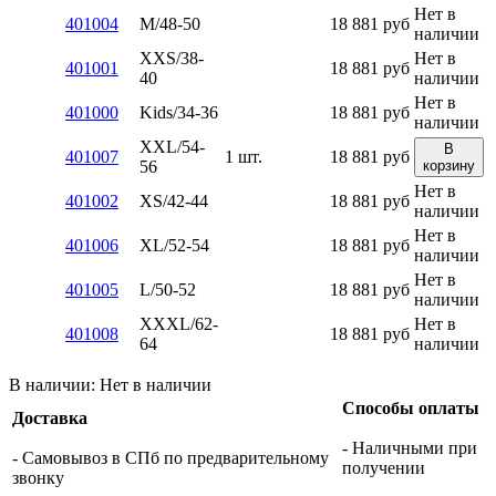
Нет в
401004
M/48-50
18 881
руб
наличии
XXS/38-
Нет в
401001
18 881
руб
40
наличии
Нет в
401000
Kids/34-36
18 881
руб
наличии
XXL/54-
В
401007
1 шт.
18 881
руб
56
корзину
Нет в
401002
XS/42-44
18 881
руб
наличии
Нет в
401006
XL/52-54
18 881
руб
наличии
Нет в
401005
L/50-52
18 881
руб
наличии
XXXL/62-
Нет в
401008
18 881
руб
64
наличии
В наличии:
Нет в наличии
Способы оплаты
Доставка
- Наличными при
- Самовывоз в СПб по предварительному
получении
звонку