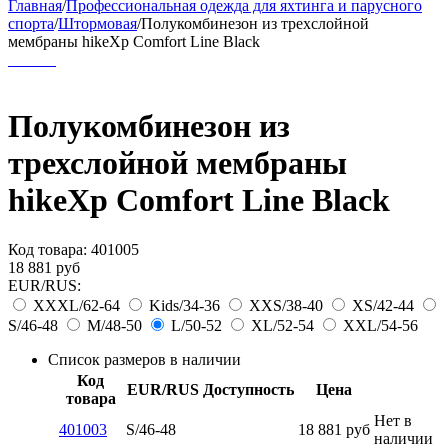
Главная
/
Профессиональная одежда для яхтинга и парусного
спорта
/
Штормовая
/
Полукомбинезон из трехслойной
мембраны hikeXp Comfort Line Black
Полукомбинезон из
трехслойной мембраны
hikeXp Comfort Line Black
Код товара:
401005
18 881
руб
EUR/RUS:
XXXL/62-64
Kids/34-36
XXS/38-40
XS/42-44
S/46-48
M/48-50
L/50-52
XL/52-54
XXL/54-56
Список размеров в наличии
Код
EUR/RUS
Доступность
Цена
товара
Нет в
401003
S/46-48
18 881
руб
наличии