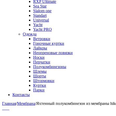
RXP Ultimate
Sea Star
Slalom one
Standart
Universal
Yacht
Yacht PRO
Одежда
Ветровки
Гоночные куртки
Лайкры
Неопреновые повязки
Носки
Перчатки
Полукомбинезоны
Шлемы
Шорты
Штормовки
Куртки
Парки
Контакты
Главная
/
Мембрана
/
Яхтенный полукомбинезон из мембраны hike