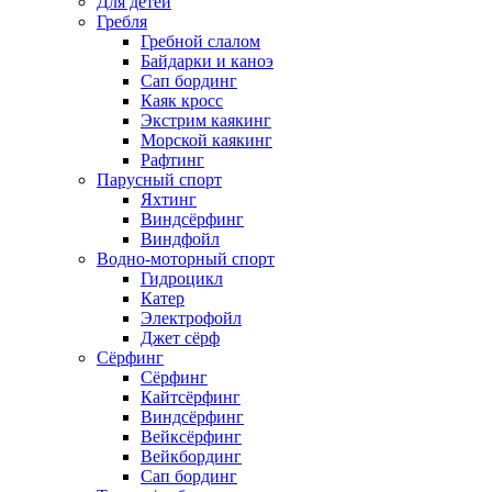
Для детей
Гребля
Гребной слалом
Байдарки и каноэ
Сап бординг
Каяк кросс
Экстрим каякинг
Морской каякинг
Рафтинг
Парусный спорт
Яхтинг
Виндсёрфинг
Виндфойл
Водно-моторный спорт
Гидроцикл
Катер
Электрофойл
Джет сёрф
Сёрфинг
Сёрфинг
Кайтсёрфинг
Виндсёрфинг
Вейксёрфинг
Вейкбординг
Сап бординг