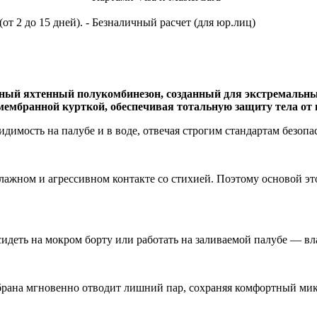
т 2 до 15 дней).
- Безналичный расчет (для юр.лиц)
ьный яхтенный полукомбинезон, созданный для экстремальн
мембранной курткой, обеспечивая тотальную защиту тела от 
имость на палубе и в воде, отвечая строгим стандартам безопа
влажном и агрессивном контакте со стихией. Поэтому основой э
идеть на мокром борту или работать на заливаемой палубе — вл
брана мгновенно отводит лишний пар, сохраняя комфортный ми