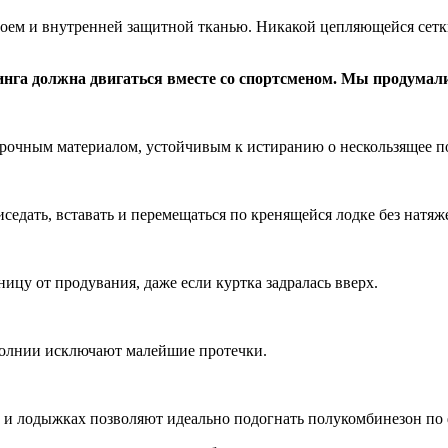
оем и внутренней защитной тканью. Никакой цепляющейся сетк
инга должна двигаться вместе со спортсменом. Мы продумал
прочным материалом, устойчивым к истиранию о нескользящее п
седать, вставать и перемещаться по кренящейся лодке без натяж
цу от продувания, даже если куртка задралась вверх.
 молнии исключают малейшие протечки.
 и лодыжках позволяют идеально подогнать полукомбинезон по 