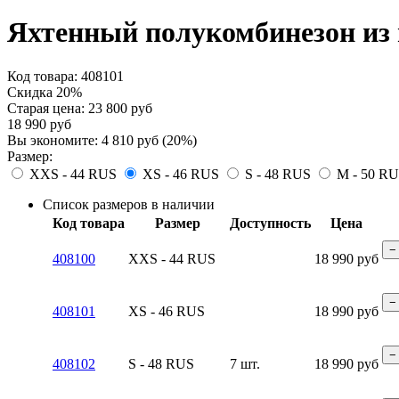
Яхтенный полукомбинезон из 
Код товара:
408101
Скидка 20%
Старая цена:
23 800
руб
18 990
руб
Вы экономите:
4 810
руб
(
20
%)
Размер:
XXS - 44 RUS
XS - 46 RUS
S - 48 RUS
M - 50 R
Список размеров в наличии
Код товара
Размер
Доступность
Цена
−
408100
XXS - 44 RUS
18 990
руб
−
408101
XS - 46 RUS
18 990
руб
−
408102
S - 48 RUS
7 шт.
18 990
руб