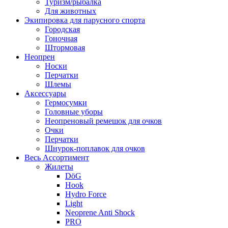
Туризм/рыбалка
Для животных
Экипировка для парусного спорта
Городская
Гоночная
Штормовая
Неопрен
Носки
Перчатки
Шлемы
Аксессуары
Гермосумки
Головные уборы
Неопреновый ремешок для очков
Очки
Перчатки
Шнурок-поплавок для очков
Весь Ассортимент
Жилеты
DöG
Hook
Hydro Force
Light
Neoprene Anti Shock
PRO