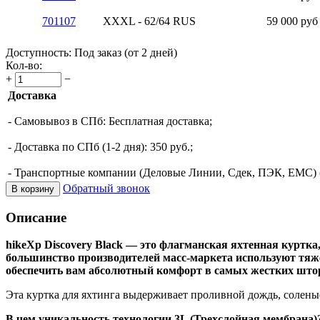
701107
XXXL - 62/64 RUS
59 000
руб
Доступность:
Под заказ (от 2 дней)
Кол-во:
+
−
Доставка
- Самовывоз в СПб: Бесплатная доставка;
- Доставка по СПб (1-2 дня): 350 руб.;
- Транспортные компании (Деловые Линии, Сдек, ПЭК, ЕМС) (о
Обратный звонок
В корзину
Описание
hikeXp Discovery Black — это флагманская яхтенная куртка
большинство производителей масс-маркета используют тяж
обеспечить вам абсолютный комфорт в самых жестких што
Эта куртка для яхтинга выдерживает проливной дождь, солены
В чем уникальность технологии 3L (Трехслойная мембрана)