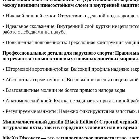
между внешним износостойким слоем и внутренней защитн
•
Никакой лишней сетки: Отсутствие отдельной подкладки делае
•
Идеальное скольжение: Внутренний слой куртки не цепляется
работе с лебедками на палубе.
•
Повышенная долговечность: Трехслойная конструкция защищае
Профессиональные детали для парусного спорта: Правильна
встречаются только в топовых гоночных линейках мировых
•
Штормовой воротник-стойка: Высокий профиль надежно закры
•
Абсолютная герметичность: Все швы проклеены специальной т
•
Влагозащитные молнии не боятся прямого напора воды.
•
Анатомический крой: Куртка не задирается при активной рабо
•
Регулируемые манжеты: Надежно фиксируются на запястьях, п
Минималистичный дизайн (Black Edition): Строгий черный 
штурвалом яхты, так и в городских условиях или во время
hikeXp Discovery — это технологическое превосходство, до