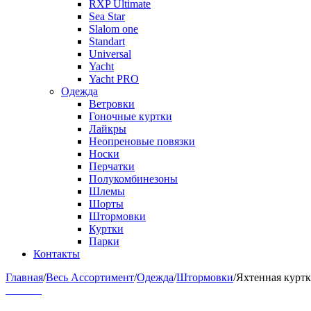
RXP Ultimate
Sea Star
Slalom one
Standart
Universal
Yacht
Yacht PRO
Одежда
Ветровки
Гоночные куртки
Лайкры
Неопреновые повязки
Носки
Перчатки
Полукомбинезоны
Шлемы
Шорты
Штормовки
Куртки
Парки
Контакты
Главная
/
Весь Ассортимент
/
Одежда
/
Штормовки
/
Яхтенная куртк