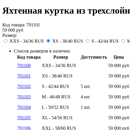
Яхтенная куртка из трехслойн
Код товара:
701101
59 000
руб
Размер:
XXS - 34/36 RUS
XS - 38/40 RUS
S - 42/44 RUS
M
Список размеров в наличии
Код товара
Размер
Доступность
Цена
701100
XXS - 34/36 RUS
59 000
руб
701101
XS - 38/40 RUS
59 000
руб
701102
S - 42/44 RUS
5 шт.
59 000
руб
701103
M - 46/48 RUS
4 шт.
59 000
руб
701104
L - 50/52 RUS
1 шт.
59 000
руб
701105
XL - 54/56 RUS
59 000
руб
701106
XXL - 58/60 RUS
59 000
руб