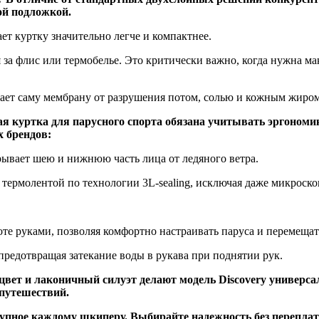
ой подложкой.
т куртку значительно легче и компактнее.
 за флис или термобелье. Это критически важно, когда нужна 
т саму мембрану от разрушения потом, солью и кожным жиром и
я куртка для парусного спорта обязана учитывать эргономи
 брендов:
вает шею и нижнюю часть лица от ледяного ветра.
ермолентой по технологии 3L-sealing, исключая даже микроско
те руками, позволяя комфортно настраивать паруса и перемещат
редотвращая затекание воды в рукава при поднятии рук.
цвет и лаконичный силуэт делают модель Discovery универса
 путешествий.
ступное каждому шкиперу. Выбирайте надежность без переплат