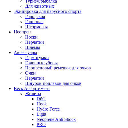
Туризм/рыбалка
Для животных
Экипировка для парусного спорта
Городская
Гоночная
Штормовая
Неопрен
Носки
Перчатки
Шлемы
Аксессуары
Гермосумки
Головные уборы
Неопреновый ремешок для очков
Очки
Перчатки
Шнурок-поплавок для очков
Весь Ассортимент
Жилеты
DöG
Hook
Hydro Force
Light
Neoprene Anti Shock
PRO