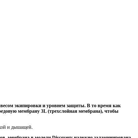
у весом экипировки и уровнем защиты. В то время как
едовую мембрану 3L (трехслойная мембрана), чтобы
гкой и дышащей.
ов, мембрана в модели Discovery надежно заламинирована