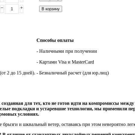
−
+
В корзину
Способы оплаты
- Наличными при получении
- Картами Visa и MasterCard
т 2 до 15 дней).
- Безналичный расчет (для юр.лиц)
, созданная для тех, кто не готов идти на компромиссы межд
елые подкладки и устаревшие технологии, мы применили пер
рмовых условиях.
е брызги и шквальный ветер, оставаясь при этом невероятно ле
? В отличие от стандартных двухслойных решений конкурент