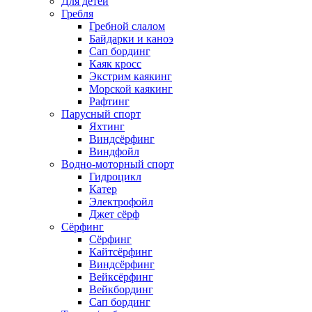
Для детей
Гребля
Гребной слалом
Байдарки и каноэ
Сап бординг
Каяк кросс
Экстрим каякинг
Морской каякинг
Рафтинг
Парусный спорт
Яхтинг
Виндсёрфинг
Виндфойл
Водно-моторный спорт
Гидроцикл
Катер
Электрофойл
Джет сёрф
Сёрфинг
Сёрфинг
Кайтсёрфинг
Виндсёрфинг
Вейксёрфинг
Вейкбординг
Сап бординг