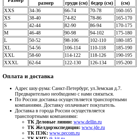
Размер
размер
груди (см)
бедер (см)
(см)
XXS
34-36
66-74
70-78
160-165
XS
38-40
74-82
78-86
165-170
S
42-44
82-90
86-94
170-175
M
46-48
90-98
94-102
175-180
L
50-52
98-106
102-110
180-185
XL
54-56
106-114
110-118
185-190
XXL
58-60
114-122
118-126
190-195
XXXL
62-64
122-130
126-134
195-200
Оплата и доставка
Адрес шоу-рума: Санкт-Петербург, ул.Земская д.7.
Предварительно необходимо с нами связаться.
По России доставка осуществляется транспортными
компаниями. Доставку оплачивает покупатель.
Доставка в города России осуществляется
транспортными компаниями:
ТК Деловые линии:
www.dellin.ru
ТК Желдорэкспедиция:
www.jde.ru
ТК ПЭК:
www.pecom.ru
ТК КИТ:
tk-kit.ru