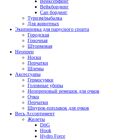
Вейксёрфинг
Вейкбординг
Сап бординг
Туризм/рыбалка
Для животных
Экипировка для парусного спорта
Городская
Гоночная
Штормовая
Неопрен
Носки
Перчатки
Шлемы
Аксессуары
Гермосумки
Головные уборы
Неопреновый ремешок для очков
Очки
Перчатки
Шнурок-поплавок для очков
Весь Ассортимент
Жилеты
DöG
Hook
Hydro Force