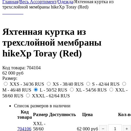
Главная
/
Весь Ассортимент
/
Одежда
/
Яхтенная куртка из
трехслойной мембраны hikeXp Toray (Red)
Яхтенная куртка из
трехслойной мембраны
hikeXp Toray (Red)
Код товара:
704104
62 000
руб
Размер:
XXS - 34/36 RUS
XS - 38/40 RUS
S - 42/44 RUS
M - 46/48 RUS
L - 50/52 RUS
XL - 54/56 RUS
XXL -
58/60 RUS
XXXL - 62/64 RUS
Список размеров в наличии
Код
Размер
Доступность
Цена
Кол-в
товара
XXL -
704106
58/60
62 000
руб
−
+