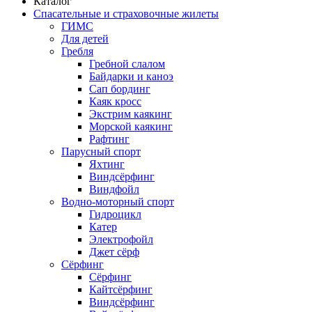
Каталог
Спасательные и страховочные жилеты
ГИМС
Для детей
Гребля
Гребной слалом
Байдарки и каноэ
Сап бординг
Каяк кросс
Экстрим каякинг
Морской каякинг
Рафтинг
Парусный спорт
Яхтинг
Виндсёрфинг
Виндфойл
Водно-моторный спорт
Гидроцикл
Катер
Электрофойл
Джет сёрф
Сёрфинг
Сёрфинг
Кайтсёрфинг
Виндсёрфинг