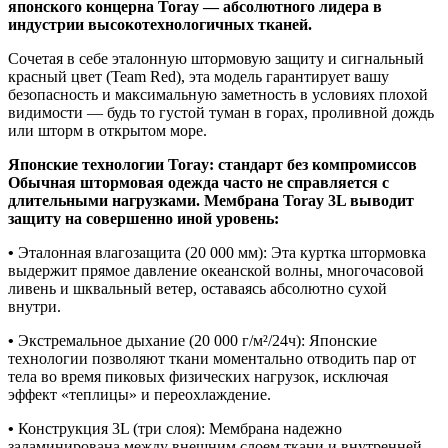
японского концерна Toray — абсолютного лидера в
индустрии высокотехнологичных тканей.
Сочетая в себе эталонную штормовую защиту и сигнальный
красный цвет (Team Red), эта модель гарантирует вашу
безопасность и максимальную заметность в условиях плохой
видимости — будь то густой туман в горах, проливной дождь
или шторм в открытом море.
Японские технологии Toray: стандарт без компромиссов
Обычная штормовая одежда часто не справляется с
длительными нагрузками. Мембрана Toray 3L выводит
защиту на совершенно иной уровень:
•
Эталонная влагозащита (20 000 мм): Эта куртка штормовка
выдержит прямое давление океанской волны, многочасовой
ливень и шквальный ветер, оставаясь абсолютно сухой
внутри.
•
Экстремальное дыхание (20 000 г/м²/24ч): Японские
технологии позволяют ткани моментально отводить пар от
тела во время пиковых физических нагрузок, исключая
эффект «теплицы» и переохлаждение.
•
Конструкция 3L (три слоя): Мембрана надежно
заламинирована между внешним слоем ткани и внутренней