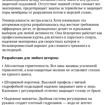
защитной подложкой. Отсутствие лишней сетки снижает вес
экипировки, предотвращает зацепы за термобелье и защищает
поры мембраны от разрушения потом и морской солью.
Универсальность экстра-класса Хотя изначально эта
штормовая куртка разрабатывалась под жесткие требования
оффшорных регат, ее функционал делает ее идеальным
выбором для любой активности. Она безупречно работает как
профессиональная куртка для яхтинга и парусного спорта,
надежная экипировка для скоростных катеров и
бескомпромиссный вариант для сложного треккинга и
экспедиций.
Разработано для любого шторма:
•
Абсолютная герметичность: Все швы запаяны усиленной
термолентой, а влагозащитные молнии не оставляют стихии
ни единого шанса.
•
Штормовой воротник: Высокий профиль с мягкой
гидрофобной подкладкой надежно закрывает шею и лицо.
Капюшон с регулировкой отлично защищает голову от брызг.
•
Надежные манжеты: Двойная система регулировки на
рукавах создает плотный гидрозамок — вода не затечет