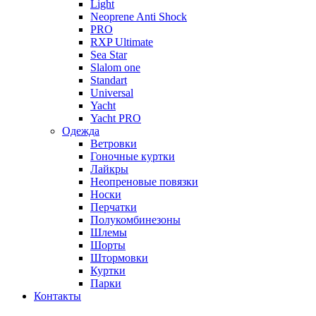
Light
Neoprene Anti Shock
PRO
RXP Ultimate
Sea Star
Slalom one
Standart
Universal
Yacht
Yacht PRO
Одежда
Ветровки
Гоночные куртки
Лайкры
Неопреновые повязки
Носки
Перчатки
Полукомбинезоны
Шлемы
Шорты
Штормовки
Куртки
Парки
Контакты