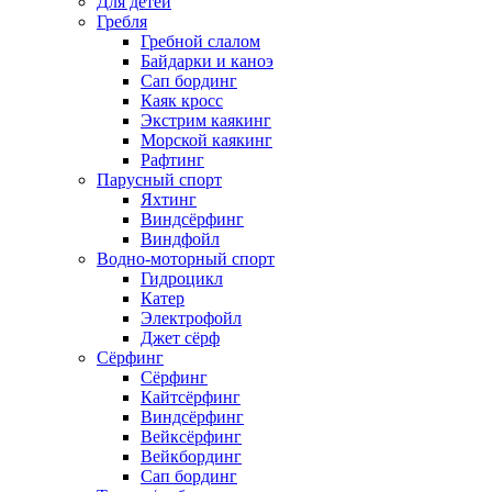
Для детей
Гребля
Гребной слалом
Байдарки и каноэ
Сап бординг
Каяк кросс
Экстрим каякинг
Морской каякинг
Рафтинг
Парусный спорт
Яхтинг
Виндсёрфинг
Виндфойл
Водно-моторный спорт
Гидроцикл
Катер
Электрофойл
Джет сёрф
Сёрфинг
Сёрфинг
Кайтсёрфинг
Виндсёрфинг
Вейксёрфинг
Вейкбординг
Сап бординг