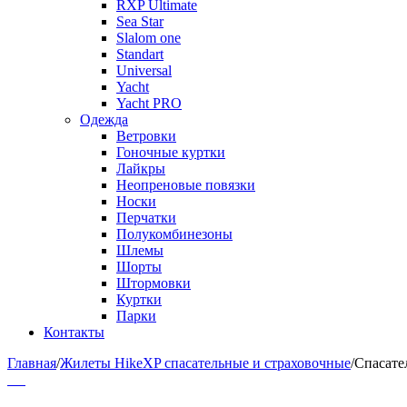
RXP Ultimate
Sea Star
Slalom one
Standart
Universal
Yacht
Yacht PRO
Одежда
Ветровки
Гоночные куртки
Лайкры
Неопреновые повязки
Носки
Перчатки
Полукомбинезоны
Шлемы
Шорты
Штормовки
Куртки
Парки
Контакты
Главная
/
Жилеты HikeXP спасательные и страховочные
/
Спасате