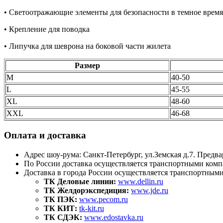
• Светоотражающие элементы для безопасности в темное время
• Крепление для поводка
• Липучка для шеврона на боковой части жилета
Размер
M
40-50
L
45-55
XL
48-60
XXL
46-68
Оплата и доставка
Адрес шоу-рума: Санкт-Петербург, ул.Земская д.7. Предва
По России доставка осуществляется транспортными комп
Доставка в города России осуществляется транспортным
ТК Деловые линии:
www.dellin.ru
ТК Желдорэкспедиция:
www.jde.ru
ТК ПЭК:
www.pecom.ru
ТК КИТ:
tk-kit.ru
ТК СДЭК:
www.edostavka.ru