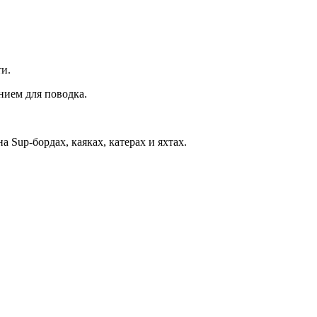
ти.
нием для поводка.
Sup-бордах, каяках, катерах и яхтах.