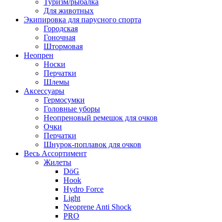
Туризм/рыбалка
Для животных
Экипировка для парусного спорта
Городская
Гоночная
Штормовая
Неопрен
Носки
Перчатки
Шлемы
Аксессуары
Гермосумки
Головные уборы
Неопреновый ремешок для очков
Очки
Перчатки
Шнурок-поплавок для очков
Весь Ассортимент
Жилеты
DöG
Hook
Hydro Force
Light
Neoprene Anti Shock
PRO