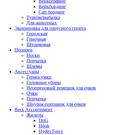
Вейксёрфинг
Вейкбординг
Сап бординг
Туризм/рыбалка
Для животных
Экипировка для парусного спорта
Городская
Гоночная
Штормовая
Неопрен
Носки
Перчатки
Шлемы
Аксессуары
Гермосумки
Головные уборы
Неопреновый ремешок для очков
Очки
Перчатки
Шнурок-поплавок для очков
Весь Ассортимент
Жилеты
DöG
Hook
Hydro Force