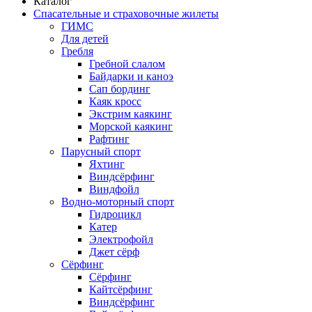
Каталог
Спасательные и страховочные жилеты
ГИМС
Для детей
Гребля
Гребной слалом
Байдарки и каноэ
Сап бординг
Каяк кросс
Экстрим каякинг
Морской каякинг
Рафтинг
Парусный спорт
Яхтинг
Виндсёрфинг
Виндфойл
Водно-моторный спорт
Гидроцикл
Катер
Электрофойл
Джет сёрф
Сёрфинг
Сёрфинг
Кайтсёрфинг
Виндсёрфинг