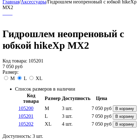
Главная
/
Аксессуары
/
Гидрошлем неопреновый с юбкой hikeXp
MX2
Гидрошлем неопреновый с
юбкой hikeXp MX2
Код товара:
105201
7 050
руб
Размер:
M
L
XL
Список размеров в наличии
Код
Размер
Доступность
Цена
товара
105200
M
3 шт.
7 050
руб
В корзину
105201
L
3 шт.
7 050
руб
В корзину
105202
XL
4 шт.
7 050
руб
В корзину
Доступность:
3 шт.