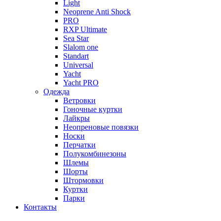
Light
Neoprene Anti Shock
PRO
RXP Ultimate
Sea Star
Slalom one
Standart
Universal
Yacht
Yacht PRO
Одежда
Ветровки
Гоночные куртки
Лайкры
Неопреновые повязки
Носки
Перчатки
Полукомбинезоны
Шлемы
Шорты
Штормовки
Куртки
Парки
Контакты