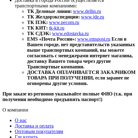
Доставка в города России осуществляется
транспортными компаниями:
ТК Деловые линии:
www.dellin.ru
ТК Желдорэкспедиция:
www.jde.ru
ТК ПЭК:
www.pecom.ru
ТК КИТ:
tk-kit.ru
ТК СДЭК:
www.edostavka.ru
EMS «Почта России»:
www.emspost.ru
Если в
Вашем городе, нет представительств указанных
выше транспортных компаний, вы можете
согласовать с менеджерами интернет магазина,
доставку Вашего товара через другие
Транспортные компании.
ДОСТАВКА ОПЛАЧИВАЕТСЯ ЗАКАЗЧИКОМ
ТОВАРА ПРИ ПОЛУЧЕНИИ, если заранее не
оговорены другие условия.
При заказе из регионов указывайте полные ФИО (т.к. при
получении необходимо предъявить паспорт!)
О компании
О нас
Доставка и оплата
Оптовым покупателям
Где купить