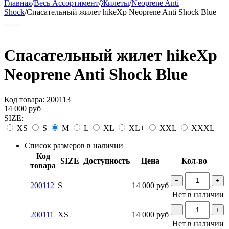
Главная
/
Весь Ассортимент
/
Жилеты
/
Neoprene Anti
Shock
/
Спасательный жилет hikeXp Neoprene Anti Shock Blue
Спасательный жилет hikeXp
Neoprene Anti Shock Blue
Код товара:
200113
14 000
руб
SIZE:
XS
S
M
L
XL
XL+
XXL
XXXL
Список размеров в наличии
Код
SIZE
Доступность
Цена
Кол-во
товара
−
+
200112
S
14 000
руб
Нет в наличии
−
+
200111
XS
14 000
руб
Нет в наличии