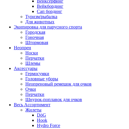
Вейксёрфинг
Вейкбординг
Сап бординг
Туризм/рыбалка
Для животных
Экипировка для парусного спорта
Городская
Гоночная
Штормовая
Неопрен
Носки
Перчатки
Шлемы
Аксессуары
Гермосумки
Головные уборы
Неопреновый ремешок для очков
Очки
Перчатки
Шнурок-поплавок для очков
Весь Ассортимент
Жилеты
DöG
Hook
Hydro Force