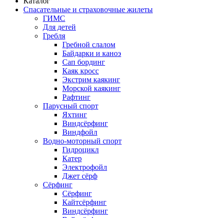
Каталог
Спасательные и страховочные жилеты
ГИМС
Для детей
Гребля
Гребной слалом
Байдарки и каноэ
Сап бординг
Каяк кросс
Экстрим каякинг
Морской каякинг
Рафтинг
Парусный спорт
Яхтинг
Виндсёрфинг
Виндфойл
Водно-моторный спорт
Гидроцикл
Катер
Электрофойл
Джет сёрф
Сёрфинг
Сёрфинг
Кайтсёрфинг
Виндсёрфинг