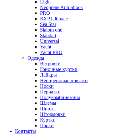
Light
Neoprene Anti Shock
PRO
RXP Ultimate
Sea Star
Slalom one
Standart
Universal
Yacht
Yacht PRO
Одежда
Ветровки
Гоночные куртки
Лайкры
Неопреновые повязки
Носки
Перчатки
Полукомбинезоны
Шлемы
Шорты
Штормовки
Куртки
Парки
Контакты