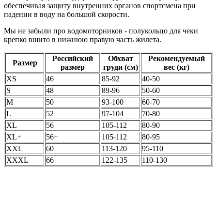
обеспечивая защиту внутренних органов спортсмена при
падении в воду на большой скорости.
Мы не забыли про водомоторников - полукольцо для чеки
крепко вшито в нижнюю правую часть жилета.
Российский
Обхват
Рекомендуемый
Размер
размер
груди (см)
вес (кг)
XS
46
85-92
40-50
S
48
89-96
50-60
M
50
93-100
60-70
L
52
97-104
70-80
XL
56
105-112
80-90
XL+
56+
105-112
80-95
XXL
60
113-120
95-110
XXXL
66
122-135
110-130