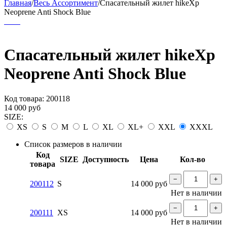
Главная
/
Весь Ассортимент
/
Спасательный жилет hikeXp
Neoprene Anti Shock Blue
Спасательный жилет hikeXp
Neoprene Anti Shock Blue
Код товара:
200118
14 000
руб
SIZE:
XS
S
M
L
XL
XL+
XXL
XXXL
Список размеров в наличии
Код
SIZE
Доступность
Цена
Кол-во
товара
−
+
200112
S
14 000
руб
Нет в наличии
−
+
200111
XS
14 000
руб
Нет в наличии