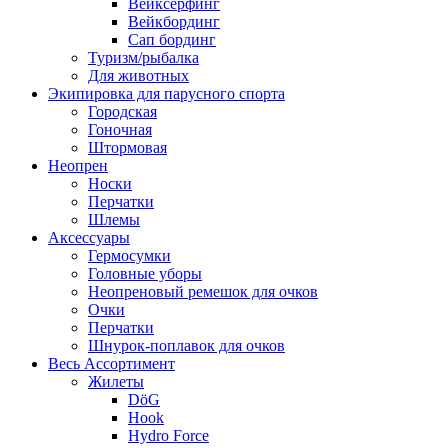
Вейксёрфинг
Вейкбординг
Сап бординг
Туризм/рыбалка
Для животных
Экипировка для парусного спорта
Городская
Гоночная
Штормовая
Неопрен
Носки
Перчатки
Шлемы
Аксессуары
Гермосумки
Головные уборы
Неопреновый ремешок для очков
Очки
Перчатки
Шнурок-поплавок для очков
Весь Ассортимент
Жилеты
DöG
Hook
Hydro Force