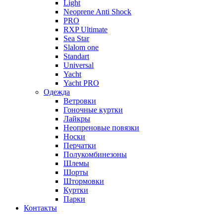
Light
Neoprene Anti Shock
PRO
RXP Ultimate
Sea Star
Slalom one
Standart
Universal
Yacht
Yacht PRO
Одежда
Ветровки
Гоночные куртки
Лайкры
Неопреновые повязки
Носки
Перчатки
Полукомбинезоны
Шлемы
Шорты
Штормовки
Куртки
Парки
Контакты