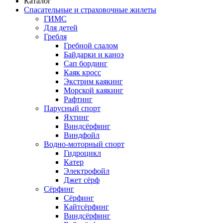
Каталог
Спасательные и страховочные жилеты
ГИМС
Для детей
Гребля
Гребной слалом
Байдарки и каноэ
Сап бординг
Каяк кросс
Экстрим каякинг
Морской каякинг
Рафтинг
Парусный спорт
Яхтинг
Виндсёрфинг
Виндфойл
Водно-моторный спорт
Гидроцикл
Катер
Электрофойл
Джет сёрф
Сёрфинг
Сёрфинг
Кайтсёрфинг
Виндсёрфинг