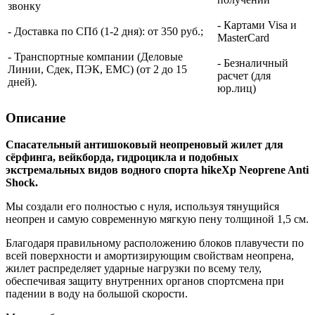
звонку
- Картами Visa и
- Доставка по СПб (1-2 дня): от 350 руб.;
MasterCard
- Транспортные компании (Деловые
- Безналичный
Линии, Сдек, ПЭК, ЕМС) (от 2 до 15
расчет (для
дней).
юр.лиц)
Описание
Спасательный антишоковый неопреновый жилет для
сёрфинга, вейкборда, гидроцикла и подобных
экстремальных видов водного спорта hikeXp Neoprene Anti
Shock.
Мы создали его полностью с нуля, используя тянущийся
неопрен и самую современную мягкую пену толщиной 1,5 см.
Благодаря правильному расположению блоков плавучести по
всей поверхности и амортизирующим свойствам неопрена,
жилет распределяет ударные нагрузки по всему телу,
обеспечивая защиту внутренних органов спортсмена при
падении в воду на большой скорости.