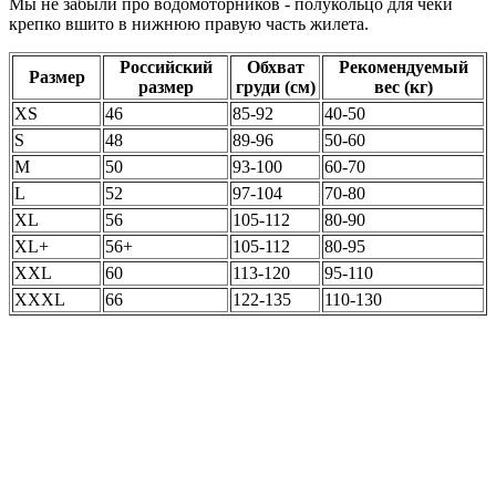
Мы не забыли про водомоторников - полукольцо для чеки
крепко вшито в нижнюю правую часть жилета.
Российский
Обхват
Рекомендуемый
Размер
размер
груди (см)
вес (кг)
XS
46
85-92
40-50
S
48
89-96
50-60
M
50
93-100
60-70
L
52
97-104
70-80
XL
56
105-112
80-90
XL+
56+
105-112
80-95
XXL
60
113-120
95-110
XXXL
66
122-135
110-130