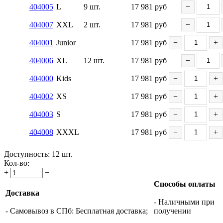
404005
L
9 шт.
17 981
руб
−
404007
XXL
2 шт.
17 981
руб
−
404001
Junior
17 981
руб
−
+
404006
XL
12 шт.
17 981
руб
−
404000
Kids
17 981
руб
−
+
404002
XS
17 981
руб
−
+
404003
S
17 981
руб
−
+
404008
XXXL
17 981
руб
−
+
Доступность:
12 шт.
Кол-во:
+
−
Способы оплаты
Доставка
- Наличными при
- Самовывоз в СПб: Бесплатная доставка;
получении