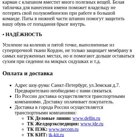
карман с клапаном вместит много полезных вещей. Белая
табличка для нанесения имени поможет владельцу не
потерять свой полукомбинезон при работе в большой
команде. Паты в нижней части штанин помогут защитить
вашу обувь от попадания брызг внутрь.
• НАДЁЖНОСТЬ
Усиление на коленях и пятой точке, выполненные из
суперпрочной ткани Кордон, не только защищает мембрану в
самых нагруженных местах, но и помогают дольше оставаться
сухим при сидении на мокрых сидушках и т.д.
Оплата и доставка
Адрес шоу-рума: Санкт-Петербург, ул.Земская д.7.
Предварительно необходимо с нами связаться.
По России доставка осуществляется транспортными
компаниями. Доставку оплачивает покупатель.
Доставка в города России осуществляется
транспортными компаниями:
ТК Деловые линии:
www.dellin.ru
ТК Желдорэкспедиция:
www.jde.ru
ТК ПЭК:
www.pecom.ru
ТК КИТ:
tk-kit.ru