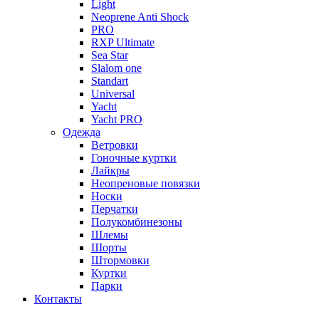
Light
Neoprene Anti Shock
PRO
RXP Ultimate
Sea Star
Slalom one
Standart
Universal
Yacht
Yacht PRO
Одежда
Ветровки
Гоночные куртки
Лайкры
Неопреновые повязки
Носки
Перчатки
Полукомбинезоны
Шлемы
Шорты
Штормовки
Куртки
Парки
Контакты