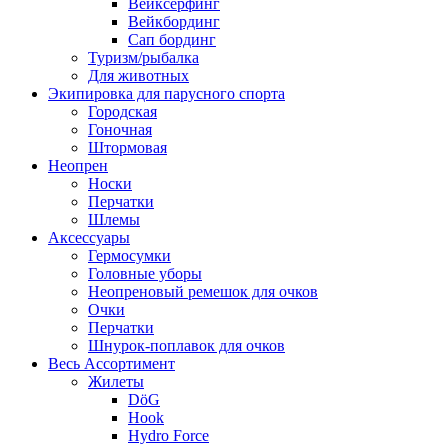
Вейксёрфинг
Вейкбординг
Сап бординг
Туризм/рыбалка
Для животных
Экипировка для парусного спорта
Городская
Гоночная
Штормовая
Неопрен
Носки
Перчатки
Шлемы
Аксессуары
Гермосумки
Головные уборы
Неопреновый ремешок для очков
Очки
Перчатки
Шнурок-поплавок для очков
Весь Ассортимент
Жилеты
DöG
Hook
Hydro Force