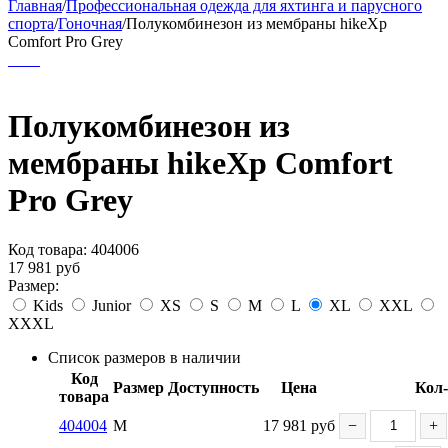
Главная
/
Профессиональная одежда для яхтинга и парусного
спорта
/
Гоночная
/
Полукомбинезон из мембраны hikeXp
Comfort Pro Grey
Полукомбинезон из
мембраны hikeXp Comfort
Pro Grey
Код товара:
404006
17 981
руб
Размер:
Kids
Junior
XS
S
M
L
XL
XXL
XXXL
Список размеров в наличии
Код
Размер
Доступность
Цена
Кол
товара
404004
M
17 981
руб
−
+