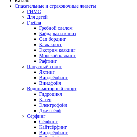
Каталог
Спасательные и страховочные жилеты
ГИМС
Для детей
Гребля
Гребной слалом
Байдарки и каноэ
Сап бординг
Каяк кросс
Экстрим каякинг
Морской каякинг
Рафтинг
Парусный спорт
Яхтинг
Виндсёрфинг
Виндфойл
Водно-моторный спорт
Гидроцикл
Катер
Электрофойл
Джет сёрф
Сёрфинг
Сёрфинг
Кайтсёрфинг
Виндсёрфинг