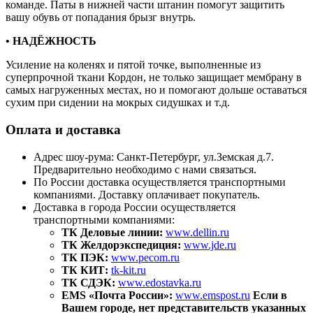
команде. Паты в нижней части штанин помогут защитить
вашу обувь от попадания брызг внутрь.
• НАДЁЖНОСТЬ
Усиление на коленях и пятой точке, выполненные из
суперпрочной ткани Кордон, не только защищает мембрану в
самых нагруженных местах, но и помогают дольше оставаться
сухим при сидении на мокрых сидушках и т.д.
Оплата и доставка
Адрес шоу-рума: Санкт-Петербург, ул.Земская д.7.
Предварительно необходимо с нами связаться.
По России доставка осуществляется транспортными
компаниями. Доставку оплачивает покупатель.
Доставка в города России осуществляется
транспортными компаниями:
ТК Деловые линии:
www.dellin.ru
ТК Желдорэкспедиция:
www.jde.ru
ТК ПЭК:
www.pecom.ru
ТК КИТ:
tk-kit.ru
ТК СДЭК:
www.edostavka.ru
EMS «Почта России»:
www.emspost.ru
Если в
Вашем городе, нет представительств указанных