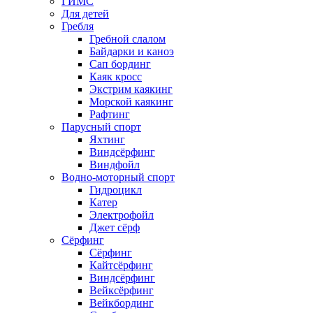
ГИМС
Для детей
Гребля
Гребной слалом
Байдарки и каноэ
Сап бординг
Каяк кросс
Экстрим каякинг
Морской каякинг
Рафтинг
Парусный спорт
Яхтинг
Виндсёрфинг
Виндфойл
Водно-моторный спорт
Гидроцикл
Катер
Электрофойл
Джет сёрф
Сёрфинг
Сёрфинг
Кайтсёрфинг
Виндсёрфинг
Вейксёрфинг
Вейкбординг