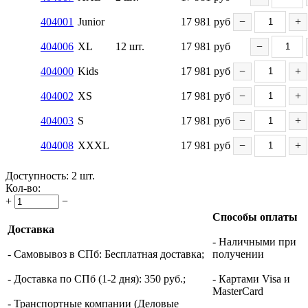
404001
Junior
17 981
руб
−
+
404006
XL
12 шт.
17 981
руб
−
404000
Kids
17 981
руб
−
+
404002
XS
17 981
руб
−
+
404003
S
17 981
руб
−
+
404008
XXXL
17 981
руб
−
+
Доступность:
2 шт.
Кол-во:
+
−
Способы оплаты
Доставка
- Наличными при
- Самовывоз в СПб: Бесплатная доставка;
получении
- Доставка по СПб (1-2 дня): 350 руб.;
- Картами Visa и
MasterCard
- Транспортные компании (Деловые