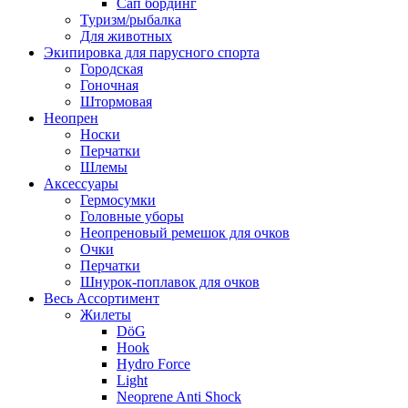
Сап бординг
Туризм/рыбалка
Для животных
Экипировка для парусного спорта
Городская
Гоночная
Штормовая
Неопрен
Носки
Перчатки
Шлемы
Аксессуары
Гермосумки
Головные уборы
Неопреновый ремешок для очков
Очки
Перчатки
Шнурок-поплавок для очков
Весь Ассортимент
Жилеты
DöG
Hook
Hydro Force
Light
Neoprene Anti Shock