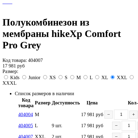
Полукомбинезон из
мембраны hikeXp Comfort
Pro Grey
Код товара:
404007
17 981
руб
Размер:
Kids
Junior
XS
S
M
L
XL
XXL
XXXL
Список размеров в наличии
Код
Размер
Доступность
Цена
Кол
товара
404004
M
17 981
руб
−
+
404005
L
9 шт.
17 981
руб
−
404007
XXL
2 шт.
17 981
руб
−