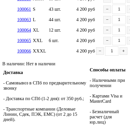
100061
S
43 шт.
4 200
руб
−
100063
L
44 шт.
4 200
руб
−
100064
XL
12 шт.
4 200
руб
−
100065
XXL
6 шт.
4 200
руб
−
100066
XXXL
4 200
руб
−
+
В наличии:
Нет в наличии
Способы оплаты
Доставка
- Наличными при
- Самовывоз в СПб по предварительному
получении
звонку
- Картами Visa и
- Доставка по СПб (1-2 дня): от 350 руб.;
MasterCard
- Транспортные компании (Деловые
- Безналичный
Линии, Сдек, ПЭК, ЕМС) (от 2 до 15
расчет (для
дней).
юр.лиц)