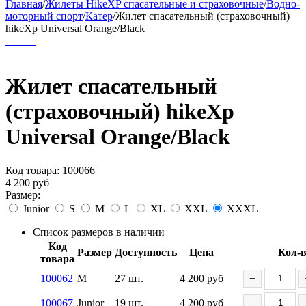
Главная
/
Жилеты HikeXP спасательные и страховочные
/
Водно-
моторный спорт
/
Катер
/
Жилет спасательный (страховочный)
hikeXp Universal Orange/Black
Жилет спасательный
(страховочный) hikeXp
Universal Orange/Black
Код товара:
100066
4 200
руб
Размер:
Junior
S
M
L
XL
XXL
XXXL
Список размеров в наличии
Код
Размер
Доступность
Цена
Кол-
товара
100062
M
27 шт.
4 200
руб
−
100067
Junior
19 шт.
4 200
руб
−