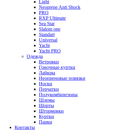
Light
Neoprene Anti Shock
PRO
RXP Ultimate
Sea Star
Slalom one
Standart
Universal
Yacht
Yacht PRO
Одежда
Ветровки
Гоночные куртки
Лайкры
Неопреновые повязки
Носки
Перчатки
Полукомбинезоны
Шлемы
Шорты
Штормовки
Куртки
Парки
Контакты