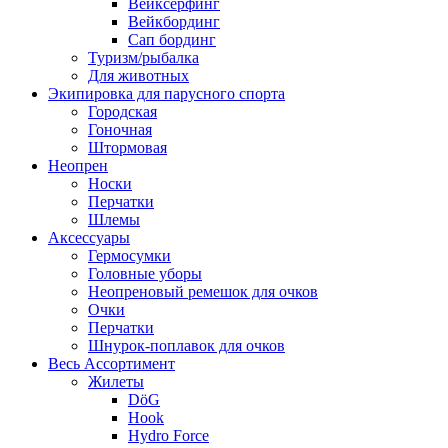
Вейксёрфинг
Вейкбординг
Сап бординг
Туризм/рыбалка
Для животных
Экипировка для парусного спорта
Городская
Гоночная
Штормовая
Неопрен
Носки
Перчатки
Шлемы
Аксессуары
Гермосумки
Головные уборы
Неопреновый ремешок для очков
Очки
Перчатки
Шнурок-поплавок для очков
Весь Ассортимент
Жилеты
DöG
Hook
Hydro Force