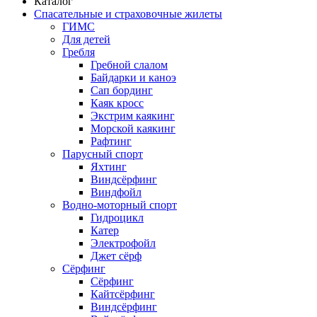
Каталог
Спасательные и страховочные жилеты
ГИМС
Для детей
Гребля
Гребной слалом
Байдарки и каноэ
Сап бординг
Каяк кросс
Экстрим каякинг
Морской каякинг
Рафтинг
Парусный спорт
Яхтинг
Виндсёрфинг
Виндфойл
Водно-моторный спорт
Гидроцикл
Катер
Электрофойл
Джет сёрф
Сёрфинг
Сёрфинг
Кайтсёрфинг
Виндсёрфинг