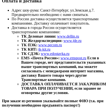
Оплата и доставка
Адрес шоу-рума: Санкт-Петербург, ул.Земская д.7.
Предварительно необходимо с нами связаться.
По России доставка осуществляется транспортными
компаниями. Доставку оплачивает покупатель.
Доставка в города России осуществляется
транспортными компаниями:
ТК Деловые линии:
www.dellin.ru
ТК Желдорэкспедиция:
www.jde.ru
ТК ПЭК:
www.pecom.ru
ТК КИТ:
tk-kit.ru
ТК СДЭК:
www.edostavka.ru
EMS «Почта России»:
www.emspost.ru
Если в
Вашем городе, нет представительств указанных
выше транспортных компаний, вы можете
согласовать с менеджерами интернет магазина,
доставку Вашего товара через другие
Транспортные компании.
ДОСТАВКА ОПЛАЧИВАЕТСЯ ЗАКАЗЧИКОМ
ТОВАРА ПРИ ПОЛУЧЕНИИ, если заранее не
оговорены другие условия.
При заказе из регионов указывайте полные ФИО (т.к. при
получении необходимо предъявить паспорт!)