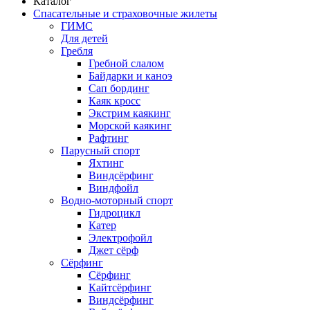
Каталог
Спасательные и страховочные жилеты
ГИМС
Для детей
Гребля
Гребной слалом
Байдарки и каноэ
Сап бординг
Каяк кросс
Экстрим каякинг
Морской каякинг
Рафтинг
Парусный спорт
Яхтинг
Виндсёрфинг
Виндфойл
Водно-моторный спорт
Гидроцикл
Катер
Электрофойл
Джет сёрф
Сёрфинг
Сёрфинг
Кайтсёрфинг
Виндсёрфинг