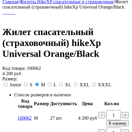
Главная
/
Жилеты HikeXP спасательные и страховочные
/
Жилет
спасательный (страховочный) hikeXp Universal Orange/Black
Жилет спасательный
(страховочный) hikeXp
Universal Orange/Black
Код товара:
100062
4 200
руб
Размер:
Junior
S
M
L
XL
XXL
XXXL
Список размеров в наличии
Код
Размер
Доступность
Цена
Кол-во
товара
−
+
100062
M
27 шт.
4 200
руб
В корзину