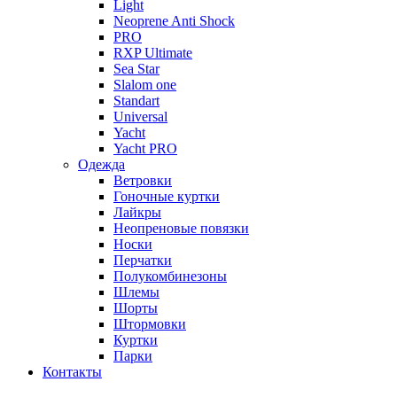
Light
Neoprene Anti Shock
PRO
RXP Ultimate
Sea Star
Slalom one
Standart
Universal
Yacht
Yacht PRO
Одежда
Ветровки
Гоночные куртки
Лайкры
Неопреновые повязки
Носки
Перчатки
Полукомбинезоны
Шлемы
Шорты
Штормовки
Куртки
Парки
Контакты