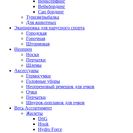
Вейксёрфинг
Вейкбординг
Сап бординг
Туризм/рыбалка
Для животных
Экипировка для парусного спорта
Городская
Гоночная
Штормовая
Неопрен
Носки
Перчатки
Шлемы
Аксессуары
Гермосумки
Головные уборы
Неопреновый ремешок для очков
Очки
Перчатки
Шнурок-поплавок для очков
Весь Ассортимент
Жилеты
DöG
Hook
Hydro Force