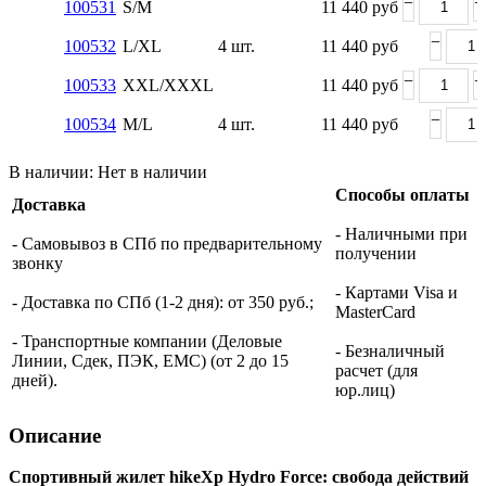
−
+
100531
S/M
11 440
руб
−
100532
L/XL
4 шт.
11 440
руб
−
+
100533
XXL/XXXL
11 440
руб
−
100534
M/L
4 шт.
11 440
руб
В наличии:
Нет в наличии
Способы оплаты
Доставка
- Наличными при
- Самовывоз в СПб по предварительному
получении
звонку
- Картами Visa и
- Доставка по СПб (1-2 дня): от 350 руб.;
MasterCard
- Транспортные компании (Деловые
- Безналичный
Линии, Сдек, ПЭК, ЕМС) (от 2 до 15
расчет (для
дней).
юр.лиц)
Описание
Спортивный жилет hikeXp Hydro Force: свобода действий