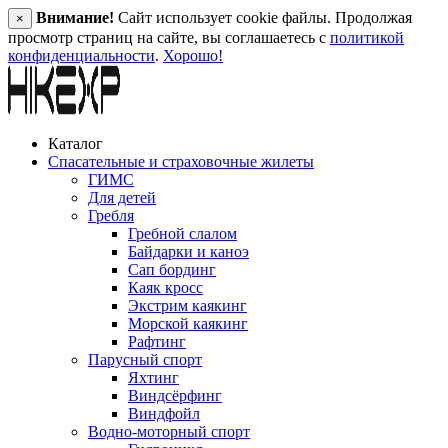
Внимание!
Сайт использует cookie файлы. Продолжая
×
просмотр страниц на сайте, вы соглашаетесь с
политикой
конфиденциальности
.
Хорошо!
Каталог
Спасательные и страховочные жилеты
ГИМС
Для детей
Гребля
Гребной слалом
Байдарки и каноэ
Сап бординг
Каяк кросс
Экстрим каякинг
Морской каякинг
Рафтинг
Парусный спорт
Яхтинг
Виндсёрфинг
Виндфойл
Водно-моторный спорт