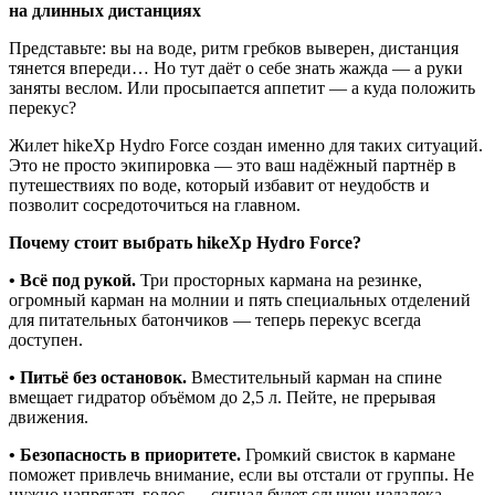
на длинных дистанциях
Представьте: вы на воде, ритм гребков выверен, дистанция
тянется впереди… Но тут даёт о себе знать жажда — а руки
заняты веслом. Или просыпается аппетит — а куда положить
перекус?
Жилет hikeXp Hydro Force создан именно для таких ситуаций.
Это не просто экипировка — это ваш надёжный партнёр в
путешествиях по воде, который избавит от неудобств и
позволит сосредоточиться на главном.
Почему стоит выбрать hikeXp Hydro Force?
• Всё под рукой.
Три просторных кармана на резинке,
огромный карман на молнии и пять специальных отделений
для питательных батончиков — теперь перекус всегда
доступен.
• Питьё без остановок.
Вместительный карман на спине
вмещает гидратор объёмом до 2,5 л. Пейте, не прерывая
движения.
• Безопасность в приоритете.
Громкий свисток в кармане
поможет привлечь внимание, если вы отстали от группы. Не
нужно напрягать голос — сигнал будет слышен издалека.