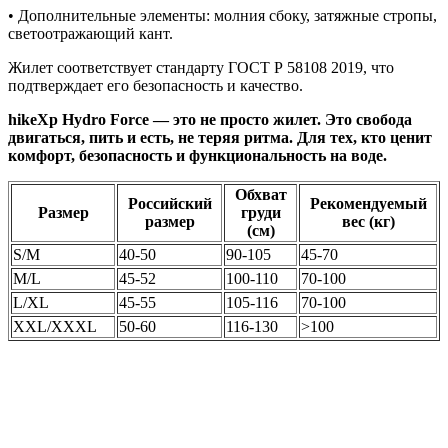
• Дополнительные элементы: молния сбоку, затяжные стропы,
светоотражающий кант.
Жилет соответствует стандарту ГОСТ Р 58108 2019, что
подтверждает его безопасность и качество.
hikeXp Hydro Force — это не просто жилет. Это свобода
двигаться, пить и есть, не теряя ритма. Для тех, кто ценит
комфорт, безопасность и функциональность на воде.
Обхват
Российский
Рекомендуемый
Размер
груди
размер
вес (кг)
(см)
S/M
40-50
90-105
45-70
M/L
45-52
100-110
70-100
L/XL
45-55
105-116
70-100
XXL/XXXL
50-60
116-130
>100