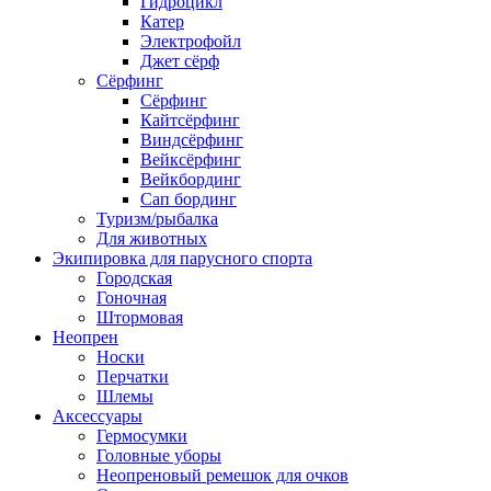
Гидроцикл
Катер
Электрофойл
Джет сёрф
Сёрфинг
Сёрфинг
Кайтсёрфинг
Виндсёрфинг
Вейксёрфинг
Вейкбординг
Сап бординг
Туризм/рыбалка
Для животных
Экипировка для парусного спорта
Городская
Гоночная
Штормовая
Неопрен
Носки
Перчатки
Шлемы
Аксессуары
Гермосумки
Головные уборы
Неопреновый ремешок для очков