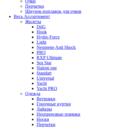
Очки
Перчатки
Шнурок-поплавок для очков
Весь Ассортимент
Жилеты
DöG
Hook
Hydro Force
Light
Neoprene Anti Shock
PRO
RXP Ultimate
Sea Star
Slalom one
Standart
Universal
Yacht
Yacht PRO
Одежда
Ветровки
Гоночные куртки
Лайкры
Неопреновые повязки
Носки
Перчатки